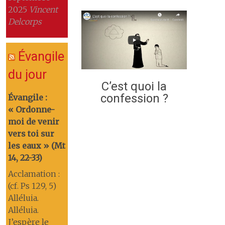
2025
Vincent
Delcorps
Évangile
du jour
C’est quoi la
confession ?
Évangile :
« Ordonne-
moi de venir
vers toi sur
les eaux » (Mt
14, 22-33)
Acclamation :
(cf. Ps 129, 5)
Alléluia.
Alléluia.
J’espère le