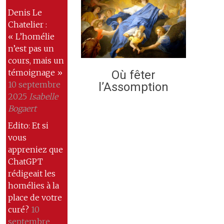
Denis Le
Chatelier :
« L’homélie
n’est pas un
cours, mais un
témoignage »
Où fêter
10 septembre
l’Assomption
2025
Isabelle
Bogaert
Edito: Et si
vous
appreniez que
ChatGPT
rédigeait les
homélies à la
place de votre
curé?
10
septembre