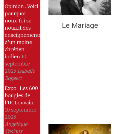
Opinion : Voici
pourquoi
notre foi se
Le Mariage
nourrit des
enseignements
d’un moine
chrétien
indien
10
septembre
2025
Isabelle
Bogaert
Expo : Les 600
bougies de
l’UCLouvain
10 septembre
2025
Angélique
Tasiaux