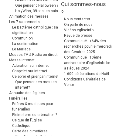
Qui sommes-nous
Que penser d’Halloween ?
HolyWins, fêtons les saints !
?
Animation des messes
Nous contacter
Les 7 sacrements
On parle de nous
Le Baptême catholique : sa
Vidéos egliseinfo
signification
Revue de presse
Communion
Communiqué : +64% des
La confirmation
recherches pour le mercredi
Le Mariage
des Cendres 2025
Messes TV & Radio en direct
Communiqué : 10ème
Messe internet
anniversaire d’egliseinfo.be
Adoration sur internet
à Pâques 2024
Chapelet sur internet
1.600 célébrations de Noël
Célébrer et prier par internet
Conditions Générales de
Que penser des messes
Vente
internet?
Annuaire des églises
Funérailles
Prières & musiques pour
funérailles
Pleine terre ou crémation ?
Ce que dit l’Église
Catholique.
Carte des cimetières