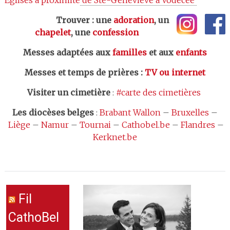
Trouver : une
adoration
, un
chapelet
, une
confession
Messes adaptées aux
familles
et aux
enfants
Messes et temps de prières
:
TV ou internet
Visiter un cimetière
:
#carte des cimetières
Les
diocèses belges
:
Brabant Wallon
–
Bruxelles
–
Liège
–
Namur
–
Tournai
–
Cathobel.be
–
Flandres
–
Kerknet.be
Fil
CathoBel