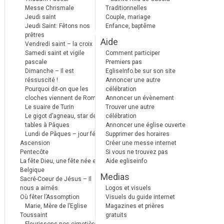
Messe Chrismale
Traditionnelles
Jeudi saint
Couple, mariage
Jeudi Saint: Fêtons nos
Enfance, baptême
prêtres
Aide
Vendredi saint – la croix
Samedi saint et vigile
Comment participer
pascale
Premiers pas
Dimanche – Il est
EgliseInfo.be sur son site
réssuscité !
Annoncer une autre
Pourquoi dit-on que les
célébration
cloches viennent de Rome ?
Annoncer un évènement
Le suaire de Turin
Trouver une autre
Le gigot d’agneau, star des
célébration
tables à Pâques
Annoncer une église ouverte
Lundi de Pâques – jour férié
Supprimer des horaires
Ascension
Créer une messe internet
Pentecôte
Si vous ne trouvez pas
La fête Dieu, une fête née en
Aide egliseinfo
Belgique
Medias
Sacré-Coeur de Jésus – Il
nous a aimés.
Logos et visuels
Où fêter l’Assomption
Visuels du guide internet
Marie, Mère de l’Eglise
Magazines et prières
Toussaint
gratuits
Fleurissons nos cimetières