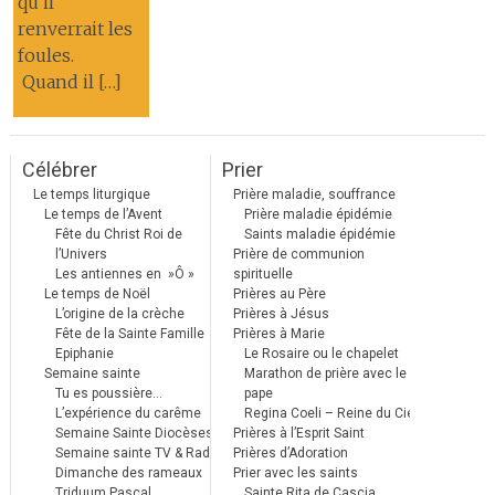
qu’il
renverrait les
foules.
Quand il […]
Célébrer
Prier
Le temps liturgique
Prière maladie, souffrance
Le temps de l’Avent
Prière maladie épidémie
Fête du Christ Roi de
Saints maladie épidémie
l’Univers
Prière de communion
Les antiennes en »Ô »
spirituelle
Le temps de Noël
Prières au Père
L’origine de la crèche
Prières à Jésus
Fête de la Sainte Famille
Prières à Marie
Epiphanie
Le Rosaire ou le chapelet
Semaine sainte
Marathon de prière avec le
Tu es poussière…
pape
L’expérience du carême
Regina Coeli – Reine du Ciel
Semaine Sainte Diocèses
Prières à l’Esprit Saint
Semaine sainte TV & Radio
Prières d’Adoration
Dimanche des rameaux
Prier avec les saints
Triduum Pascal
Sainte Rita de Cascia