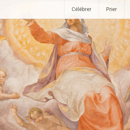
Aller
Célébrer
Prier
au
contenu
principal