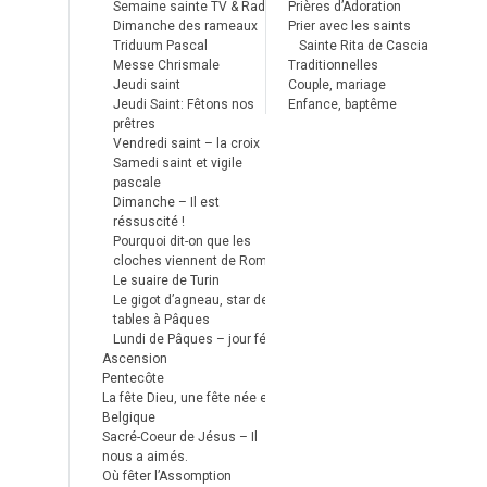
Semaine sainte TV & Radio
Prières d’Adoration
Dimanche des rameaux
Prier avec les saints
Triduum Pascal
Sainte Rita de Cascia
Messe Chrismale
Traditionnelles
Jeudi saint
Couple, mariage
Jeudi Saint: Fêtons nos
Enfance, baptême
prêtres
Vendredi saint – la croix
Samedi saint et vigile
pascale
Dimanche – Il est
réssuscité !
Pourquoi dit-on que les
cloches viennent de Rome ?
Le suaire de Turin
Le gigot d’agneau, star des
tables à Pâques
Lundi de Pâques – jour férié
Ascension
Pentecôte
La fête Dieu, une fête née en
Belgique
Sacré-Coeur de Jésus – Il
nous a aimés.
Où fêter l’Assomption