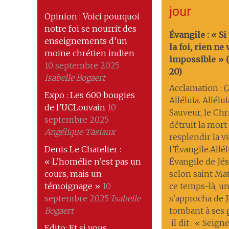
jour
Opinion : Voici pourquoi
notre foi se nourrit des
Évangile : « Si
enseignements d’un
la foi, rien ne
moine chrétien indien
impossible » (M
10 septembre 2025
20)
Isabelle Bogaert
Acclamation : (
Expo : Les 600 bougies
Alléluia. Allélu
de l’UCLouvain
10
Sauveur, le Chri
septembre 2025
détruit la mort ; 
Angélique Tasiaux
resplendir la v
Denis Le Chatelier :
l’Évangile.Allél
« L’homélie n’est pas un
Évangile de Jés
cours, mais un
selon saint Ma
témoignage »
10
ce temps-là, 
septembre 2025
Isabelle
s'approcha de J
Bogaert
tombant à ses
il dit : « Seigne
Edito: Et si vous