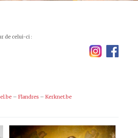
 de celui-ci :
el.be
–
Flandres
–
Kerknet.be