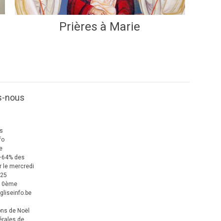
Prières à Marie
s-nous
us
fo
e
+64% des
 le mercredi
025
 10ème
gliseinfo.be
ons de Noël
érales de