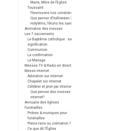
Marie, Mère de l’Eglise
Toussaint
Fleurissons nos cimetières
Que penser d’Halloween ?
HolyWins, fêtons les saints !
Animation des messes
Les 7 sacrements
Le Baptême catholique : sa
signification
Communion
La confirmation
Le Mariage
Messes TV & Radio en direct
Messe internet
Adoration sur internet
Chapelet sur internet
Célébrer et prier par internet
Que penser des messes
internet?
Annuaire des églises
Funérailles
Prières & musiques pour
funérailles
Pleine terre ou crémation ?
Ce que dit l’Église