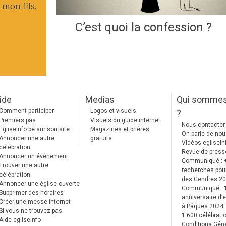
 mon fils.
C’est quoi la confession ?
ide
Medias
Qui somme
Comment participer
Logos et visuels
?
Premiers pas
Visuels du guide internet
Nous contacter
EgliseInfo.be sur son site
Magazines et prières
On parle de no
Annoncer une autre
gratuits
Vidéos eglisein
célébration
Revue de press
Annoncer un évènement
Communiqué : 
Trouver une autre
recherches pour
célébration
des Cendres 2
Annoncer une église ouverte
Communiqué :
Supprimer des horaires
anniversaire d’e
Créer une messe internet
à Pâques 2024
Si vous ne trouvez pas
1.600 célébrati
Aide egliseinfo
Conditions Gén