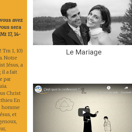
 vous avez
 vous sera
t 17, 14-
2 Tm 1, 10)
Le Mariage
ia. Notre
st Jésus, a
il a fait
ie par
uia.
us Christ
tthieu En
un homme
ésus, et
 genoux,
ur,