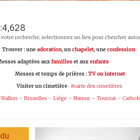
:4,628
 votre recherche, selectionnez un lieu pour chercher autour
er : une
adoration
, un
chapelet
, une
confession
esses adaptées aux
familles
et aux
enfants
Messes et temps de prières
:
TV ou internet
Visiter un cimetière
:
#carte des cimetières
 Wallon
–
Bruxelles
–
Liège
–
Namur
–
Tournai
–
Cathob
 du