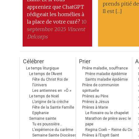
prends pitié de
appreniez que ChatGPT
Il est […]
rédigeait les homélies à
la place de votre curé?
10
septembre 2025
Vincent
Delcorps
Célébrer
Prier
A
Le temps liturgique
Prière maladie, souffrance
Le temps de l’Avent
Prière maladie épidémie
Fête du Christ Roi de
Saints maladie épidémie
l’Univers
Prière de communion
Les antiennes en »Ô »
spirituelle
Le temps de Noël
Prières au Père
L’origine de la crèche
Prières à Jésus
Fête de la Sainte Famille
Prières à Marie
Epiphanie
Le Rosaire ou le chapelet
Semaine sainte
Marathon de prière avec le
Tu es poussière…
pape
L’expérience du carême
Regina Coeli – Reine du Ciel
Semaine Sainte Diocèses
Prières à l’Esprit Saint