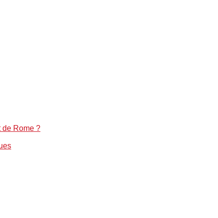
nt de Rome ?
ques