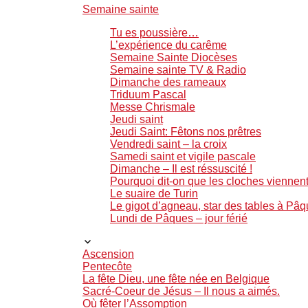
Semaine sainte
Tu es poussière…
L’expérience du carême
Semaine Sainte Diocèses
Semaine sainte TV & Radio
Dimanche des rameaux
Triduum Pascal
Messe Chrismale
Jeudi saint
Jeudi Saint: Fêtons nos prêtres
Vendredi saint – la croix
Samedi saint et vigile pascale
Dimanche – Il est réssuscité !
Pourquoi dit-on que les cloches vienne
Le suaire de Turin
Le gigot d’agneau, star des tables à Pâ
Lundi de Pâques – jour férié
Ascension
Pentecôte
La fête Dieu, une fête née en Belgique
Sacré-Coeur de Jésus – Il nous a aimés.
Où fêter l’Assomption