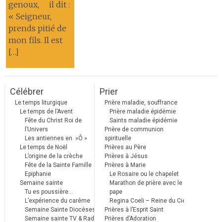
genoux, il dit :
« Seigneur,
prends pitié de
mon fils. Il est
[…]
Célébrer
Prier
Le temps liturgique
Prière maladie, souffrance
Le temps de l’Avent
Prière maladie épidémie
Fête du Christ Roi de
Saints maladie épidémie
l’Univers
Prière de communion
Les antiennes en »Ô »
spirituelle
Le temps de Noël
Prières au Père
L’origine de la crèche
Prières à Jésus
Fête de la Sainte Famille
Prières à Marie
Epiphanie
Le Rosaire ou le chapelet
Semaine sainte
Marathon de prière avec le
Tu es poussière…
pape
L’expérience du carême
Regina Coeli – Reine du Ciel
Semaine Sainte Diocèses
Prières à l’Esprit Saint
Semaine sainte TV & Radio
Prières d’Adoration