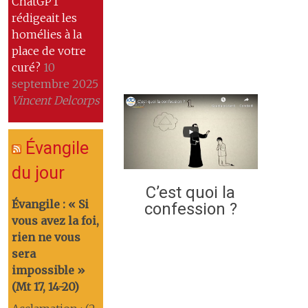
ChatGPT
rédigeait les
homélies à la
place de votre
curé?
10
septembre 2025
Vincent Delcorps
Évangile
du jour
C’est quoi la
Évangile : « Si
confession ?
vous avez la foi,
rien ne vous
sera
impossible »
(Mt 17, 14-20)