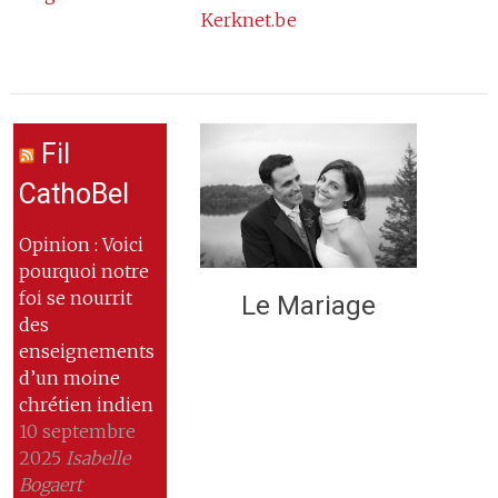
Kerknet.be
Fil
CathoBel
Opinion : Voici
pourquoi notre
foi se nourrit
Le Mariage
des
enseignements
d’un moine
chrétien indien
10 septembre
2025
Isabelle
Bogaert