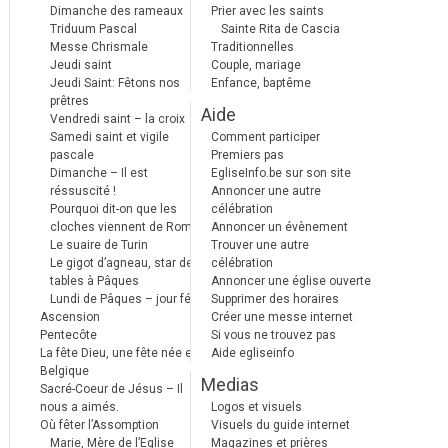
Dimanche des rameaux
Prier avec les saints
Triduum Pascal
Sainte Rita de Cascia
Messe Chrismale
Traditionnelles
Jeudi saint
Couple, mariage
Jeudi Saint: Fêtons nos
Enfance, baptême
prêtres
Aide
Vendredi saint – la croix
Samedi saint et vigile
Comment participer
pascale
Premiers pas
Dimanche – Il est
EgliseInfo.be sur son site
réssuscité !
Annoncer une autre
Pourquoi dit-on que les
célébration
cloches viennent de Rome ?
Annoncer un évènement
Le suaire de Turin
Trouver une autre
Le gigot d’agneau, star des
célébration
tables à Pâques
Annoncer une église ouverte
Lundi de Pâques – jour férié
Supprimer des horaires
Ascension
Créer une messe internet
Pentecôte
Si vous ne trouvez pas
La fête Dieu, une fête née en
Aide egliseinfo
Belgique
Medias
Sacré-Coeur de Jésus – Il
nous a aimés.
Logos et visuels
Où fêter l’Assomption
Visuels du guide internet
Marie, Mère de l’Eglise
Magazines et prières