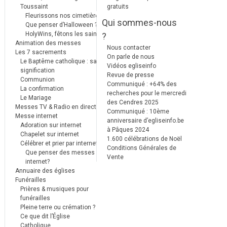
Toussaint
gratuits
Fleurissons nos cimetières
Qui sommes-nous
Que penser d’Halloween ?
HolyWins, fêtons les saints !
?
Animation des messes
Nous contacter
Les 7 sacrements
On parle de nous
Le Baptême catholique : sa
Vidéos egliseinfo
signification
Revue de presse
Communion
Communiqué : +64% des
La confirmation
recherches pour le mercredi
Le Mariage
des Cendres 2025
Messes TV & Radio en direct
Communiqué : 10ème
Messe internet
anniversaire d’egliseinfo.be
Adoration sur internet
à Pâques 2024
Chapelet sur internet
1.600 célébrations de Noël
Célébrer et prier par internet
Conditions Générales de
Que penser des messes
Vente
internet?
Annuaire des églises
Funérailles
Prières & musiques pour
funérailles
Pleine terre ou crémation ?
Ce que dit l’Église
Catholique.