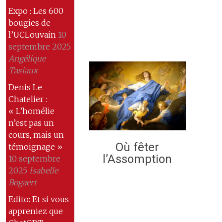
Expo : Les 600
bougies de
l’UCLouvain
10
septembre 2025
Angélique
Tasiaux
Denis Le
Chatelier :
« L’homélie
n’est pas un
cours, mais un
Où fêter
témoignage »
l’Assomption
10 septembre
2025
Isabelle
Bogaert
Edito: Et si vous
appreniez que