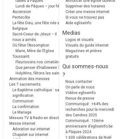
tables à Pâques
Annoncer une église ouverte
Lundi de Pâques – jour férié
Supprimer des horaires
Ascension
Créer une messe internet
Pentecôte
Si vous ne trouvez pas
La fête Dieu, une fête née en
Aide egliseinfo
Belgique
Medias
Sacré-Coeur de Jésus – Il
nous a aimés.
Logos et visuels
Où fêter l’Assomption
Visuels du guide internet
Marie, Mère de l’Eglise
Magazines et prières
Toussaint
gratuits
Fleurissons nos cimetières
Qui sommes-nous
Que penser d’Halloween ?
HolyWins, fêtons les saints !
?
Animation des messes
Nous contacter
Les 7 sacrements
On parle de nous
Le Baptême catholique : sa
Vidéos egliseinfo
signification
Revue de presse
Communion
Communiqué : +64% des
La confirmation
recherches pour le mercredi
Le Mariage
des Cendres 2025
Messes TV & Radio en direct
Communiqué : 10ème
Messe internet
anniversaire d’egliseinfo.be
Adoration sur internet
à Pâques 2024
Chapelet sur internet
1.600 célébrations de Noël