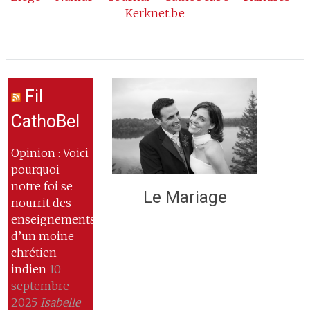
Kerknet.be
Fil
CathoBel
Opinion : Voici
pourquoi
notre foi se
Le Mariage
nourrit des
enseignements
d’un moine
chrétien
indien
10
septembre
2025
Isabelle