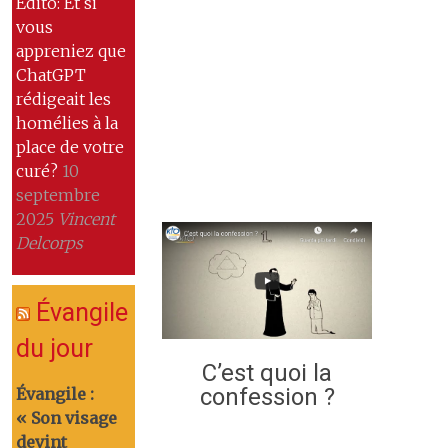
Edito: Et si
vous
appreniez que
ChatGPT
rédigeait les
homélies à la
place de votre
curé?
10
septembre
2025
Vincent
Delcorps
Évangile
du jour
C’est quoi la
confession ?
Évangile :
« Son visage
devint