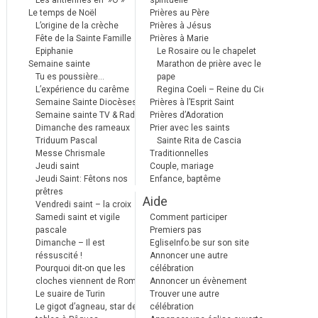
Les antiennes en »Ô »
spirituelle
Le temps de Noël
Prières au Père
L’origine de la crèche
Prières à Jésus
Fête de la Sainte Famille
Prières à Marie
Epiphanie
Le Rosaire ou le chapelet
Semaine sainte
Marathon de prière avec le
Tu es poussière…
pape
L’expérience du carême
Regina Coeli – Reine du Ciel
Semaine Sainte Diocèses
Prières à l’Esprit Saint
Semaine sainte TV & Radio
Prières d’Adoration
Dimanche des rameaux
Prier avec les saints
Triduum Pascal
Sainte Rita de Cascia
Messe Chrismale
Traditionnelles
Jeudi saint
Couple, mariage
Jeudi Saint: Fêtons nos
Enfance, baptême
prêtres
Aide
Vendredi saint – la croix
Samedi saint et vigile
Comment participer
pascale
Premiers pas
Dimanche – Il est
EgliseInfo.be sur son site
réssuscité !
Annoncer une autre
Pourquoi dit-on que les
célébration
cloches viennent de Rome ?
Annoncer un évènement
Le suaire de Turin
Trouver une autre
Le gigot d’agneau, star des
célébration