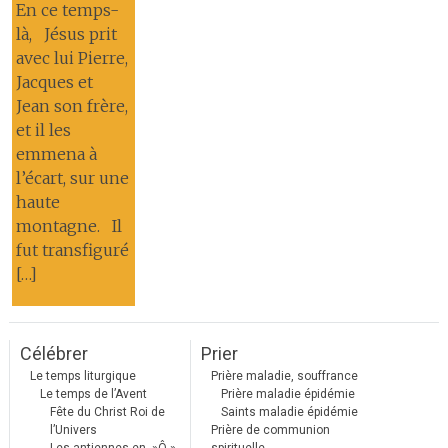
En ce temps-
là, Jésus prit
avec lui Pierre,
Jacques et
Jean son frère,
et il les
emmena à
l’écart, sur une
haute
montagne. Il
fut transfiguré
[…]
Célébrer
Prier
Le temps liturgique
Prière maladie, souffrance
Le temps de l’Avent
Prière maladie épidémie
Fête du Christ Roi de
Saints maladie épidémie
l’Univers
Prière de communion