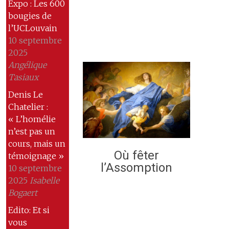
Expo : Les 600
bougies de
l’UCLouvain
10 septembre
2025
Angélique
Tasiaux
Denis Le
Chatelier :
« L’homélie
n’est pas un
cours, mais un
Où fêter
témoignage »
l’Assomption
10 septembre
2025
Isabelle
Bogaert
Edito: Et si
vous