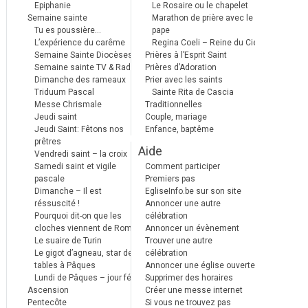
Epiphanie
Le Rosaire ou le chapelet
Semaine sainte
Marathon de prière avec le
Tu es poussière…
pape
L’expérience du carême
Regina Coeli – Reine du Ciel
Semaine Sainte Diocèses
Prières à l’Esprit Saint
Semaine sainte TV & Radio
Prières d’Adoration
Dimanche des rameaux
Prier avec les saints
Triduum Pascal
Sainte Rita de Cascia
Messe Chrismale
Traditionnelles
Jeudi saint
Couple, mariage
Jeudi Saint: Fêtons nos
Enfance, baptême
prêtres
Aide
Vendredi saint – la croix
Samedi saint et vigile
Comment participer
pascale
Premiers pas
Dimanche – Il est
EgliseInfo.be sur son site
réssuscité !
Annoncer une autre
Pourquoi dit-on que les
célébration
cloches viennent de Rome ?
Annoncer un évènement
Le suaire de Turin
Trouver une autre
Le gigot d’agneau, star des
célébration
tables à Pâques
Annoncer une église ouverte
Lundi de Pâques – jour férié
Supprimer des horaires
Ascension
Créer une messe internet
Pentecôte
Si vous ne trouvez pas