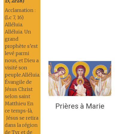
15, 21-28)
Acclamation :
(Lc 7, 16)
Alléluia.
Alléluia. Un
grand
prophète s’est
levé parmi
nous, et Dieu a
visité son
peuple.Alléluia.
Évangile de
Jésus Christ
selon saint
Matthieu En
Prières à Marie
ce temps-là,
Jésus se retira
dans la région
de Tyr et de