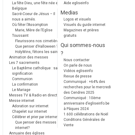
La fête Dieu, une fête née en
Aide egliseinfo
Belgique
Medias
Sacré-Coeur de Jésus – Il
nous a aimés.
Logos et visuels
Où fêter l’Assomption
Visuels du guide internet
Marie, Mère de l’Eglise
Magazines et prières
Toussaint
gratuits
Fleurissons nos cimetières
Qui sommes-nous
Que penser d’Halloween ?
HolyWins, fêtons les saints !
?
Animation des messes
Nous contacter
Les 7 sacrements
On parle de nous
Le Baptême catholique : sa
Vidéos egliseinfo
signification
Revue de presse
Communion
Communiqué : +64% des
La confirmation
recherches pour le mercredi
Le Mariage
des Cendres 2025
Messes TV & Radio en direct
Communiqué : 10ème
Messe internet
anniversaire d’egliseinfo.be
Adoration sur internet
à Pâques 2024
Chapelet sur internet
1.600 célébrations de Noël
Célébrer et prier par internet
Conditions Générales de
Que penser des messes
Vente
internet?
Annuaire des églises