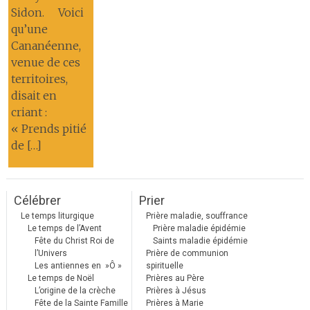
Sidon. Voici
qu’une
Cananéenne,
venue de ces
territoires,
disait en
criant :
« Prends pitié
de […]
Célébrer
Prier
Le temps liturgique
Prière maladie, souffrance
Le temps de l’Avent
Prière maladie épidémie
Fête du Christ Roi de
Saints maladie épidémie
l’Univers
Prière de communion
Les antiennes en »Ô »
spirituelle
Le temps de Noël
Prières au Père
L’origine de la crèche
Prières à Jésus
Fête de la Sainte Famille
Prières à Marie