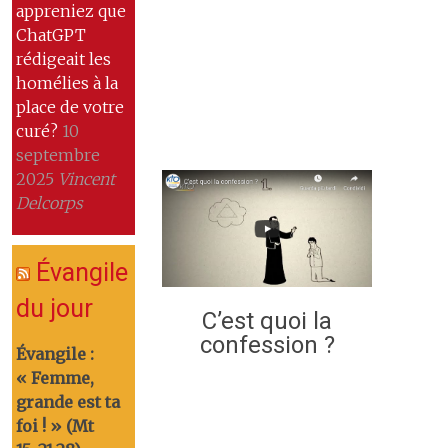
appreniez que
ChatGPT
rédigeait les
homélies à la
place de votre
curé?
10
septembre
2025
Vincent
Delcorps
Évangile
du jour
C’est quoi la
confession ?
Évangile :
« Femme,
grande est ta
foi ! » (Mt