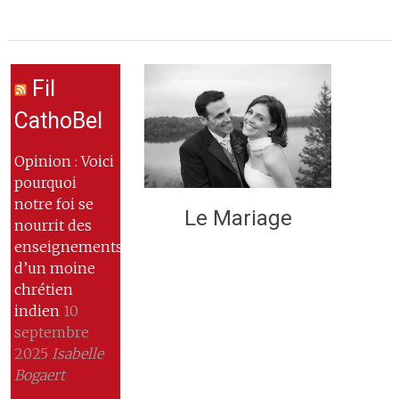
Fil
CathoBel
Opinion : Voici
pourquoi
notre foi se
Le Mariage
nourrit des
enseignements
d’un moine
chrétien
indien
10
septembre
2025
Isabelle
Bogaert