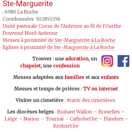
Ste-Marguerite
,
6980
La Roche
Coordonnées: 50,185:5,556
Unité pastorale
Coeur de l'Ardenne au fil de l'Ourthe
Doyenné
Nord-Ardenne
Messes à proximité
 de Ste-Marguerite à La Roche
Eglises à proximité
 de Ste-Marguerite à La Roche
Trouver : une
adoration
, un
chapelet
, une
confession
Messes adaptées aux
familles
et aux
enfants
Messes et temps de prières
:
TV ou internet
Visiter un cimetière
:
#carte des cimetières
Les
diocèses belges
:
Brabant Wallon
–
Bruxelles
–
Liège
–
Namur
–
Tournai
–
Cathobel.be
–
Flandres
–
Kerknet.be