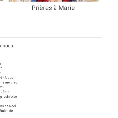
Prières à Marie
s-nous
us
fo
e
+64% des
 le mercredi
025
 10ème
gliseinfo.be
ons de Noël
érales de