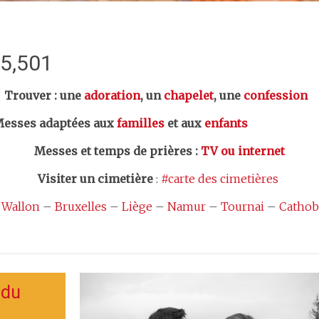
:5,501
er : une
adoration
, un
chapelet
, une
confession
esses adaptées aux
familles
et aux
enfants
Messes et temps de prières
:
TV ou internet
Visiter un cimetière
:
#carte des cimetières
 Wallon
–
Bruxelles
–
Liège
–
Namur
–
Tournai
–
Cathob
 du