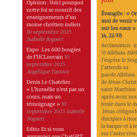
Opinion : Voici pourquoi
notre foi se nourrit des
Évangile : « O
enseignements d’un
moi de venir v
moine chrétien indien
sur les eaux »
10 septembre 2025
14, 22-33)
Isabelle Bogaert
Acclamation : (c
Expo : Les 600 bougies
5) Alléluia. Allé
de l’UCLouvain
10
J’espère le Sei
septembre 2025
j’attends sa
Angélique Tasiaux
parole.Alléluia
Denis Le Chatelier :
de Jésus Christ
« L’homélie n’est pas un
saint Matthieu
cours, mais un
après avoir nou
témoignage »
10
foule dans le 
septembre 2025
Isabelle
Jésus obligea l
Bogaert
disciples à mo
la barque et à 
Edito: Et si vous
sur l’autre riv
appreniez que ChatGPT