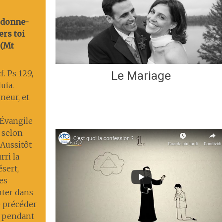
rdonne-
ers toi
 (Mt
f. Ps 129,
Le Mariage
luia.
gneur, et
. Évangile
 selon
 Aussitôt
rri la
désert,
es
nter dans
le précéder
e, pendant