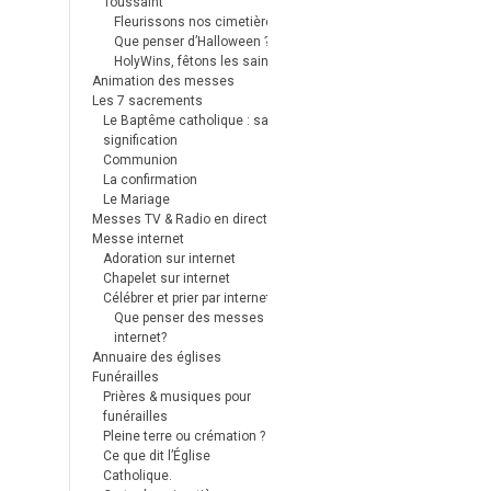
Toussaint
Fleurissons nos cimetières
Que penser d’Halloween ?
HolyWins, fêtons les saints !
Animation des messes
Les 7 sacrements
Le Baptême catholique : sa
signification
Communion
La confirmation
Le Mariage
Messes TV & Radio en direct
Messe internet
Adoration sur internet
Chapelet sur internet
Célébrer et prier par internet
Que penser des messes
internet?
Annuaire des églises
Funérailles
Prières & musiques pour
funérailles
Pleine terre ou crémation ?
Ce que dit l’Église
Catholique.