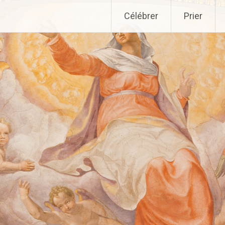
Aller
Célébrer
Prier
au
contenu
principal