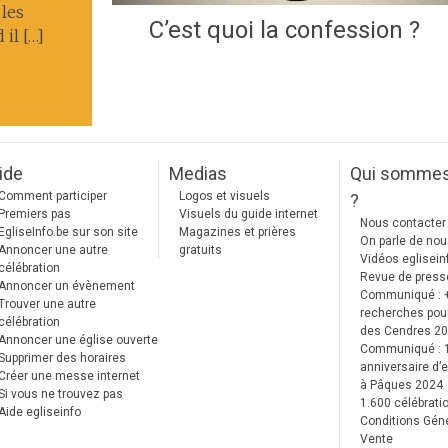
 les
C’est quoi la confession ?
il […]
ide
Medias
Qui somme
Comment participer
Logos et visuels
?
Premiers pas
Visuels du guide internet
Nous contacter
EgliseInfo.be sur son site
Magazines et prières
On parle de no
Annoncer une autre
gratuits
Vidéos eglisein
célébration
Revue de press
Annoncer un évènement
Communiqué : 
Trouver une autre
recherches pour
célébration
des Cendres 2
Annoncer une église ouverte
Communiqué :
Supprimer des horaires
anniversaire d’e
Créer une messe internet
à Pâques 2024
Si vous ne trouvez pas
1.600 célébrati
Aide egliseinfo
Conditions Gén
Vente