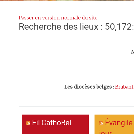
Passer en version normale du site
Recherche des lieux : 50,172
Trouv
M
Les
diocèses belges
:
Brabant
Fil CathoBel
Évangile
jour