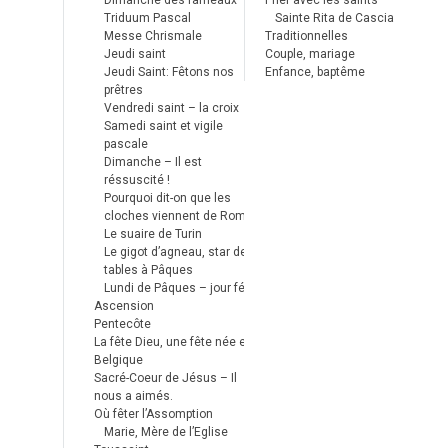
Dimanche des rameaux
Prier avec les saints
Triduum Pascal
Sainte Rita de Cascia
Messe Chrismale
Traditionnelles
Jeudi saint
Couple, mariage
Jeudi Saint: Fêtons nos
Enfance, baptême
prêtres
Vendredi saint – la croix
Samedi saint et vigile
pascale
Dimanche – Il est
réssuscité !
Pourquoi dit-on que les
cloches viennent de Rome ?
Le suaire de Turin
Le gigot d’agneau, star des
tables à Pâques
Lundi de Pâques – jour férié
Ascension
Pentecôte
La fête Dieu, une fête née en
Belgique
Sacré-Coeur de Jésus – Il
nous a aimés.
Où fêter l’Assomption
Marie, Mère de l’Eglise