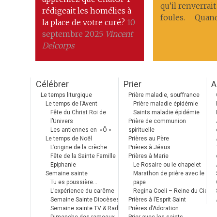
qu’il renverrait
rédigeait les homélies à
foules. Quand 
la place de votre curé?
10
septembre 2025
Vincent
Delcorps
Célébrer
Prier
A
Le temps liturgique
Prière maladie, souffrance
Le temps de l’Avent
Prière maladie épidémie
Fête du Christ Roi de
Saints maladie épidémie
l’Univers
Prière de communion
Les antiennes en »Ô »
spirituelle
Le temps de Noël
Prières au Père
L’origine de la crèche
Prières à Jésus
Fête de la Sainte Famille
Prières à Marie
Epiphanie
Le Rosaire ou le chapelet
Semaine sainte
Marathon de prière avec le
Tu es poussière…
pape
L’expérience du carême
Regina Coeli – Reine du Ciel
Semaine Sainte Diocèses
Prières à l’Esprit Saint
Semaine sainte TV & Radio
Prières d’Adoration