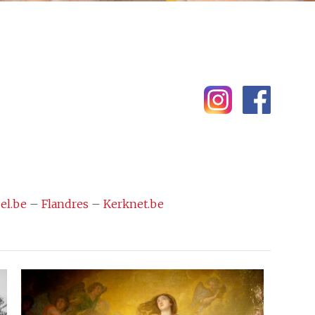
el.be
–
Flandres
–
Kerknet.be