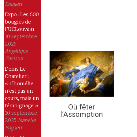
Bogaert
Expo : Les 600
bougies de
l’UCLouvain
10 septembre
2025
Angélique
Tasiaux
Denis Le
Chatelier :
« L’homélie
n’est pas un
cours, mais un
témoignage »
Où fêter
10 septembre
l’Assomption
2025
Isabelle
Bogaert