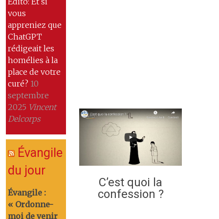
Edito: Et si
vous
appreniez que
ChatGPT
rédigeait les
homélies à la
place de votre
curé?
10
septembre
2025
Vincent
Delcorps
Évangile
du jour
C’est quoi la
confession ?
Évangile :
« Ordonne-
moi de venir