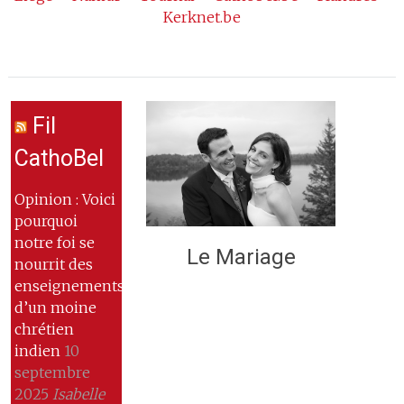
Kerknet.be
Fil
CathoBel
Opinion : Voici
pourquoi
notre foi se
Le Mariage
nourrit des
enseignements
d’un moine
chrétien
indien
10
septembre
2025
Isabelle