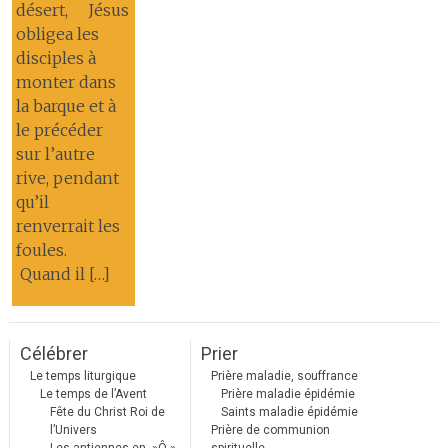
désert, Jésus
obligea les
disciples à
monter dans
la barque et à
le précéder
sur l’autre
rive, pendant
qu’il
renverrait les
foules.
Quand il […]
Célébrer
Prier
Le temps liturgique
Prière maladie, souffrance
Le temps de l’Avent
Prière maladie épidémie
Fête du Christ Roi de
Saints maladie épidémie
l’Univers
Prière de communion