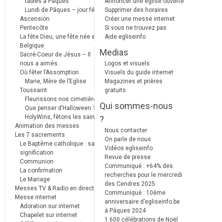
tables à Pâques
Annoncer une église ouverte
Lundi de Pâques – jour férié
Supprimer des horaires
Ascension
Créer une messe internet
Pentecôte
Si vous ne trouvez pas
La fête Dieu, une fête née en
Aide egliseinfo
Belgique
Medias
Sacré-Coeur de Jésus – Il
nous a aimés.
Logos et visuels
Où fêter l’Assomption
Visuels du guide internet
Marie, Mère de l’Eglise
Magazines et prières
Toussaint
gratuits
Fleurissons nos cimetières
Qui sommes-nous
Que penser d’Halloween ?
HolyWins, fêtons les saints !
?
Animation des messes
Nous contacter
Les 7 sacrements
On parle de nous
Le Baptême catholique : sa
Vidéos egliseinfo
signification
Revue de presse
Communion
Communiqué : +64% des
La confirmation
recherches pour le mercredi
Le Mariage
des Cendres 2025
Messes TV & Radio en direct
Communiqué : 10ème
Messe internet
anniversaire d’egliseinfo.be
Adoration sur internet
à Pâques 2024
Chapelet sur internet
1.600 célébrations de Noël