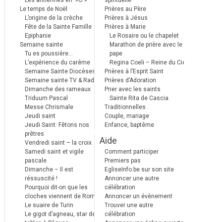
Les antiennes en »Ô »
spirituelle
Le temps de Noël
Prières au Père
L’origine de la crèche
Prières à Jésus
Fête de la Sainte Famille
Prières à Marie
Epiphanie
Le Rosaire ou le chapelet
Semaine sainte
Marathon de prière avec le
Tu es poussière…
pape
L’expérience du carême
Regina Coeli – Reine du Ciel
Semaine Sainte Diocèses
Prières à l’Esprit Saint
Semaine sainte TV & Radio
Prières d’Adoration
Dimanche des rameaux
Prier avec les saints
Triduum Pascal
Sainte Rita de Cascia
Messe Chrismale
Traditionnelles
Jeudi saint
Couple, mariage
Jeudi Saint: Fêtons nos
Enfance, baptême
prêtres
Aide
Vendredi saint – la croix
Samedi saint et vigile
Comment participer
pascale
Premiers pas
Dimanche – Il est
EgliseInfo.be sur son site
réssuscité !
Annoncer une autre
Pourquoi dit-on que les
célébration
cloches viennent de Rome ?
Annoncer un évènement
Le suaire de Turin
Trouver une autre
Le gigot d’agneau, star des
célébration