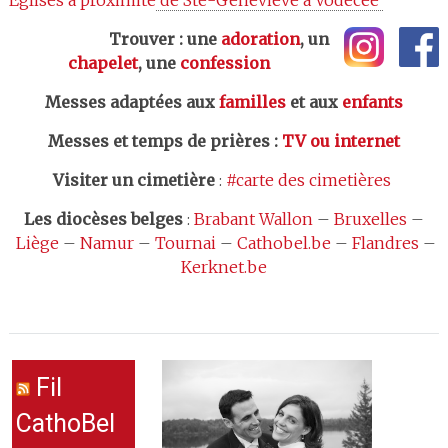
Trouver : une
adoration
, un
chapelet
, une
confession
Messes adaptées aux
familles
et aux
enfants
Messes et temps de prières
:
TV ou internet
Visiter un cimetière
:
#carte des cimetières
Les
diocèses belges
:
Brabant Wallon
–
Bruxelles
–
Liège
–
Namur
–
Tournai
–
Cathobel.be
–
Flandres
–
Kerknet.be
Fil
CathoBel