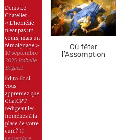
Denis Le
Chatelier :
« L’homélie
n’est pas un
cours, mais un
témoignage »
Où fêter
10 septembre
l’Assomption
2025
Isabelle
Bogaert
Edito: Et si
vous
appreniez que
ChatGPT
rédigeait les
homélies à la
place de votre
curé?
10
septembre