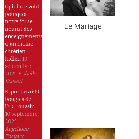
Opinion : Voici
pourquoi
notre foi se
Le Mariage
nourrit des
enseignements
d’un moine
chrétien
indien
10
septembre
2025
Isabelle
Bogaert
Expo : Les 600
bougies de
l’UCLouvain
10 septembre
2025
Angélique
Tasiaux