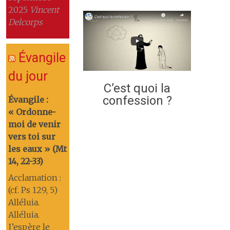
2025
Vincent
Delcorps
Évangile
du jour
C’est quoi la
confession ?
Évangile :
« Ordonne-
moi de venir
vers toi sur
les eaux » (Mt
14, 22-33)
Acclamation :
(cf. Ps 129, 5)
Alléluia.
Alléluia.
J’espère le