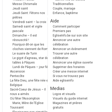
Messe Chrismale
Traditionnelles
Jeudi saint
Couple, mariage
Jeudi Saint: Fêtons nos
Enfance, baptême
prêtres
Aide
Vendredi saint – la croix
Samedi saint et vigile
Comment participer
pascale
Premiers pas
Dimanche – Il est
EgliseInfo.be sur son site
réssuscité !
Annoncer une autre
Pourquoi dit-on que les
célébration
cloches viennent de Rome ?
Annoncer un évènement
Le suaire de Turin
Trouver une autre
Le gigot d’agneau, star des
célébration
tables à Pâques
Annoncer une église ouverte
Lundi de Pâques – jour férié
Supprimer des horaires
Ascension
Créer une messe internet
Pentecôte
Si vous ne trouvez pas
La fête Dieu, une fête née en
Aide egliseinfo
Belgique
Medias
Sacré-Coeur de Jésus – Il
nous a aimés.
Logos et visuels
Où fêter l’Assomption
Visuels du guide internet
Marie, Mère de l’Eglise
Magazines et prières
Toussaint
gratuits
Fleurissons nos cimetières