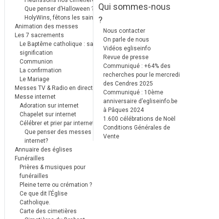
Qui sommes-nous
Que penser d’Halloween ?
HolyWins, fêtons les saints !
?
Animation des messes
Nous contacter
Les 7 sacrements
On parle de nous
Le Baptême catholique : sa
Vidéos egliseinfo
signification
Revue de presse
Communion
Communiqué : +64% des
La confirmation
recherches pour le mercredi
Le Mariage
des Cendres 2025
Messes TV & Radio en direct
Communiqué : 10ème
Messe internet
anniversaire d’egliseinfo.be
Adoration sur internet
à Pâques 2024
Chapelet sur internet
1.600 célébrations de Noël
Célébrer et prier par internet
Conditions Générales de
Que penser des messes
Vente
internet?
Annuaire des églises
Funérailles
Prières & musiques pour
funérailles
Pleine terre ou crémation ?
Ce que dit l’Église
Catholique.
Carte des cimetières