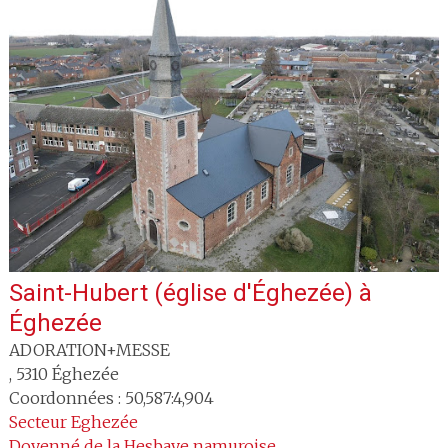
Saint-Hubert (église d'Éghezée)
à
Éghezée
ADORATION+MESSE
,
5310
Éghezée
Coordonnées : 50,587:4,904
Secteur
Eghezée
Doyenné
de la Hesbaye namuroise