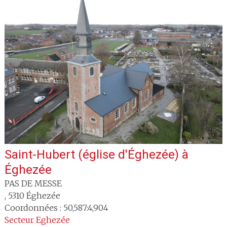
Saint-Hubert (église d'Éghezée)
à
Éghezée
PAS DE MESSE
,
5310
Éghezée
Coordonnées : 50,587:4,904
Secteur
Eghezée