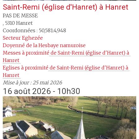
Saint-Remi (église d'Hanret)
à
Hanret
PAS DE MESSE
,
5310
Hanret
Coordonnées : 50,581:4,948
Secteur
Eghezée
Doyenné
de la Hesbaye namuroise
Messes à proximité
 de Saint-Remi (église d'Hanret) à 
Hanret 
Eglises à proximité
 de Saint-Remi (église d'Hanret) à 
Hanret 
Mise à jour : 25 mai 2026
16 août 2026 - 10h30