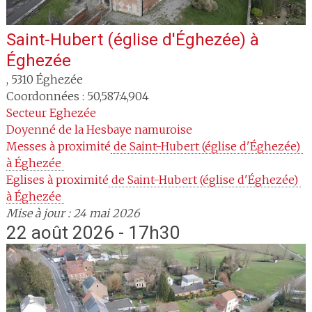
Saint-Hubert (église d'Éghezée)
à
Éghezée
,
5310
Éghezée
Coordonnées : 50,587:4,904
Secteur
Eghezée
Doyenné
de la Hesbaye namuroise
Messes à proximité
 de Saint-Hubert (église d'Éghezée) 
à Éghezée 
Eglises à proximité
 de Saint-Hubert (église d'Éghezée) 
à Éghezée 
Mise à jour : 24 mai 2026
22 août 2026 - 17h30