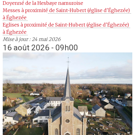
Doyenné
de la Hesbaye namuroise
Messes à proximité
 de Saint-Hubert (église d'Éghezée) 
à Éghezée 
Eglises à proximité
 de Saint-Hubert (église d'Éghezée) 
à Éghezée 
Mise à jour : 24 mai 2026
16 août 2026 - 09h00