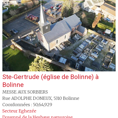
Ste-Gertrude (église de Bolinne)
à
Bolinne
MESSE AUX SORBIERS
Rue ADOLPHE DONEUX
,
5310
Bolinne
Coordonnées : 50,6:4,929
Secteur
Eghezée
Doyenné
de la Hesbaye namuroise