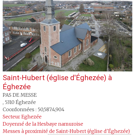
Saint-Hubert (église d'Éghezée)
à
Éghezée
PAS DE MESSE
,
5310
Éghezée
Coordonnées : 50,587:4,904
Secteur
Eghezée
Doyenné
de la Hesbaye namuroise
Messes à proximité
 de Saint-Hubert (église d'Éghezée) 