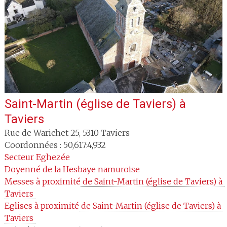
Saint-Martin (église de Taviers)
à
Taviers
Rue de Warichet 25
,
5310
Taviers
Coordonnées : 50,617:4,932
Secteur
Eghezée
Doyenné
de la Hesbaye namuroise
Messes à proximité
 de Saint-Martin (église de Taviers) à 
Taviers 
Eglises à proximité
 de Saint-Martin (église de Taviers) à 
Taviers 