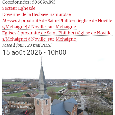
Coordonnées : 50,609:4,893
Secteur
Eghezée
Doyenné
de la Hesbaye namuroise
Messes à proximité
 de Saint-Philibert (église de Noville 
s/Mehaigne) à Noville-sur-Mehaigne 
Eglises à proximité
 de Saint-Philibert (église de Noville 
s/Mehaigne) à Noville-sur-Mehaigne 
Mise à jour : 23 mai 2026
15 août 2026 - 10h00