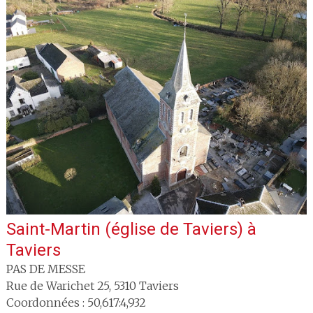
Saint-Martin (église de Taviers)
à
Taviers
PAS DE MESSE
Rue de Warichet 25
,
5310
Taviers
Coordonnées : 50,617:4,932