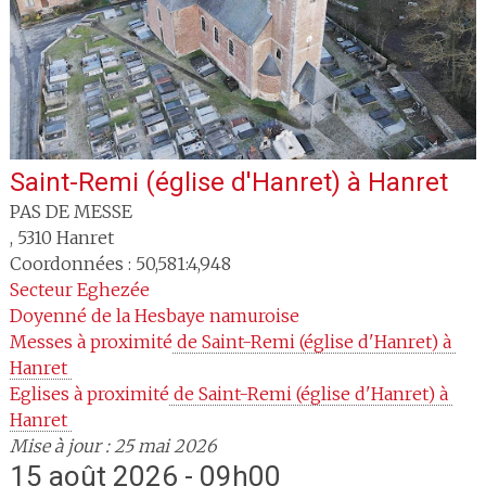
Saint-Remi (église d'Hanret)
à
Hanret
PAS DE MESSE
,
5310
Hanret
Coordonnées : 50,581:4,948
Secteur
Eghezée
Doyenné
de la Hesbaye namuroise
Messes à proximité
 de Saint-Remi (église d'Hanret) à 
Hanret 
Eglises à proximité
 de Saint-Remi (église d'Hanret) à 
Hanret 
Mise à jour : 25 mai 2026
15 août 2026 - 09h00