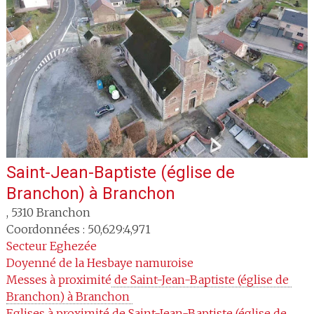
Saint-Jean-Baptiste (église de
Branchon)
à
Branchon
,
5310
Branchon
Coordonnées : 50,629:4,971
Secteur
Eghezée
Doyenné
de la Hesbaye namuroise
Messes à proximité
 de Saint-Jean-Baptiste (église de 
Branchon) à Branchon 
Eglises à proximité
 de Saint-Jean-Baptiste (église de 