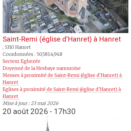
Saint-Remi (église d'Hanret)
à
Hanret
,
5310
Hanret
Coordonnées : 50,581:4,948
Secteur
Eghezée
Doyenné
de la Hesbaye namuroise
Messes à proximité
 de Saint-Remi (église d'Hanret) à 
Hanret 
Eglises à proximité
 de Saint-Remi (église d'Hanret) à 
Hanret 
Mise à jour : 23 mai 2026
20 août 2026 - 17h30