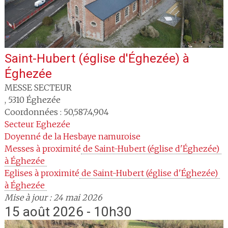
Saint-Hubert (église d'Éghezée)
à
Éghezée
MESSE SECTEUR
,
5310
Éghezée
Coordonnées : 50,587:4,904
Secteur
Eghezée
Doyenné
de la Hesbaye namuroise
Messes à proximité
 de Saint-Hubert (église d'Éghezée) 
à Éghezée 
Eglises à proximité
 de Saint-Hubert (église d'Éghezée) 
à Éghezée 
Mise à jour : 24 mai 2026
15 août 2026 - 10h30