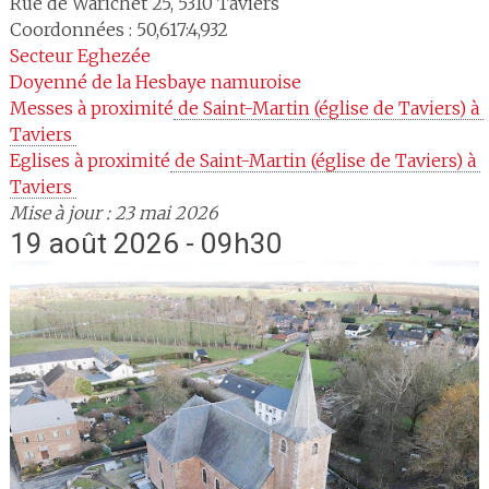
Rue de Warichet 25
,
5310
Taviers
Coordonnées : 50,617:4,932
Secteur
Eghezée
Doyenné
de la Hesbaye namuroise
Messes à proximité
 de Saint-Martin (église de Taviers) à 
Taviers 
Eglises à proximité
 de Saint-Martin (église de Taviers) à 
Taviers 
Mise à jour : 23 mai 2026
19 août 2026 - 09h30