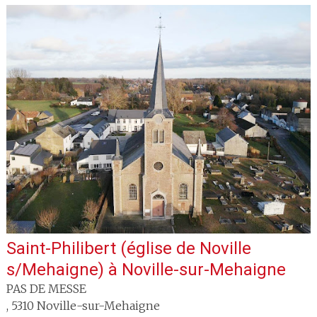
Saint-Philibert (église de Noville
s/Mehaigne)
à
Noville-sur-Mehaigne
PAS DE MESSE
,
5310
Noville-sur-Mehaigne