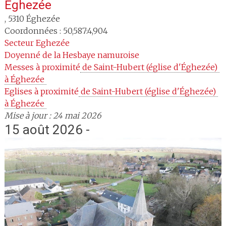
Éghezée
,
5310
Éghezée
Coordonnées : 50,587:4,904
Secteur
Eghezée
Doyenné
de la Hesbaye namuroise
Messes à proximité
 de Saint-Hubert (église d'Éghezée) 
à Éghezée 
Eglises à proximité
 de Saint-Hubert (église d'Éghezée) 
à Éghezée 
Mise à jour : 24 mai 2026
15 août 2026 -