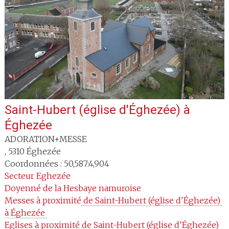
Saint-Hubert (église d'Éghezée)
à
Éghezée
ADORATION+MESSE
,
5310
Éghezée
Coordonnées : 50,587:4,904
Secteur
Eghezée
Doyenné
de la Hesbaye namuroise
Messes à proximité
 de Saint-Hubert (église d'Éghezée) 
à Éghezée 
Eglises à proximité
 de Saint-Hubert (église d'Éghezée) 