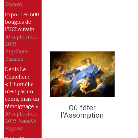
Bogaert
Expo : Les 600
bougies de
l’UCLouvain
10 septembre
2025
Angélique
Tasiaux
Denis Le
Chatelier :
« L’homélie
n’est pas un
cours, mais un
témoignage »
Où fêter
10 septembre
l’Assomption
2025
Isabelle
Bogaert