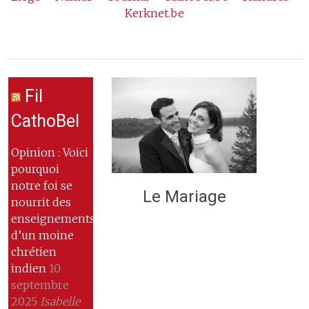
Kerknet.be
Fil
CathoBel
Opinion : Voici
pourquoi
notre foi se
Le Mariage
nourrit des
enseignements
d’un moine
chrétien
indien
10
septembre
2025
Isabelle