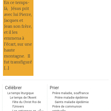
En ce temps-
là, Jésus prit
avec lui Pierre,
Jacques et
Jean son frère,
et il les
emmena à
l’écart, sur une
haute
montagne. Il
fut transfiguré
[…]
Célébrer
Prier
Le temps liturgique
Prière maladie, souffrance
Le temps de l’Avent
Prière maladie épidémie
Fête du Christ Roi de
Saints maladie épidémie
l’Univers
Prière de communion