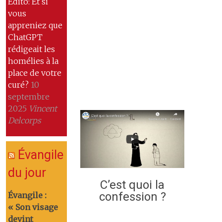
Edito: Et si
vous
appreniez que
ChatGPT
rédigeait les
homélies à la
place de votre
curé?
10
septembre
2025
Vincent
Delcorps
Évangile
du jour
C’est quoi la
confession ?
Évangile :
« Son visage
devint