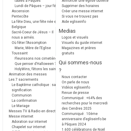
tables à Pâques
Annoncer une église ouverte
Lundi de Pâques – jour férié
Supprimer des horaires
Ascension
Créer une messe internet
Pentecôte
Si vous ne trouvez pas
La fête Dieu, une fête née en
Aide egliseinfo
Belgique
Medias
Sacré-Coeur de Jésus – Il
nous a aimés.
Logos et visuels
Où fêter l’Assomption
Visuels du guide internet
Marie, Mère de l’Eglise
Magazines et prières
Toussaint
gratuits
Fleurissons nos cimetières
Qui sommes-nous
Que penser d’Halloween ?
HolyWins, fêtons les saints !
?
Animation des messes
Nous contacter
Les 7 sacrements
On parle de nous
Le Baptême catholique : sa
Vidéos egliseinfo
signification
Revue de presse
Communion
Communiqué : +64% des
La confirmation
recherches pour le mercredi
Le Mariage
des Cendres 2025
Messes TV & Radio en direct
Communiqué : 10ème
Messe internet
anniversaire d’egliseinfo.be
Adoration sur internet
à Pâques 2024
Chapelet sur internet
1.600 célébrations de Noël