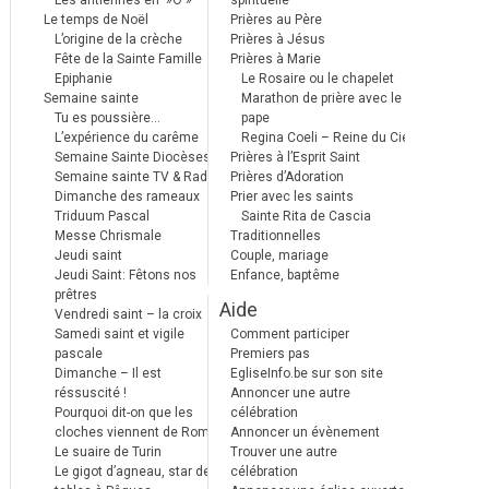
Les antiennes en »Ô »
spirituelle
Le temps de Noël
Prières au Père
L’origine de la crèche
Prières à Jésus
Fête de la Sainte Famille
Prières à Marie
Epiphanie
Le Rosaire ou le chapelet
Semaine sainte
Marathon de prière avec le
Tu es poussière…
pape
L’expérience du carême
Regina Coeli – Reine du Ciel
Semaine Sainte Diocèses
Prières à l’Esprit Saint
Semaine sainte TV & Radio
Prières d’Adoration
Dimanche des rameaux
Prier avec les saints
Triduum Pascal
Sainte Rita de Cascia
Messe Chrismale
Traditionnelles
Jeudi saint
Couple, mariage
Jeudi Saint: Fêtons nos
Enfance, baptême
prêtres
Aide
Vendredi saint – la croix
Samedi saint et vigile
Comment participer
pascale
Premiers pas
Dimanche – Il est
EgliseInfo.be sur son site
réssuscité !
Annoncer une autre
Pourquoi dit-on que les
célébration
cloches viennent de Rome ?
Annoncer un évènement
Le suaire de Turin
Trouver une autre
Le gigot d’agneau, star des
célébration