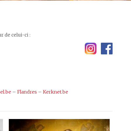
 de celui-ci :
el.be
–
Flandres
–
Kerknet.be