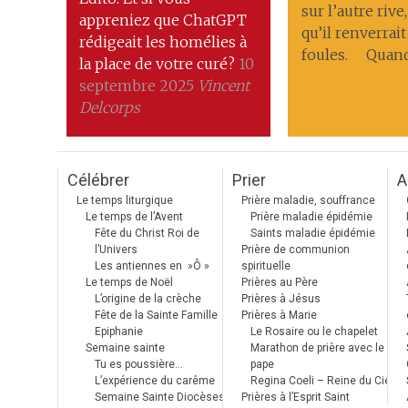
sur l’autre riv
appreniez que ChatGPT
qu’il renverrait
rédigeait les homélies à
foules. Quand 
la place de votre curé?
10
septembre 2025
Vincent
Delcorps
Célébrer
Prier
A
Le temps liturgique
Prière maladie, souffrance
Le temps de l’Avent
Prière maladie épidémie
Fête du Christ Roi de
Saints maladie épidémie
l’Univers
Prière de communion
Les antiennes en »Ô »
spirituelle
Le temps de Noël
Prières au Père
L’origine de la crèche
Prières à Jésus
Fête de la Sainte Famille
Prières à Marie
Epiphanie
Le Rosaire ou le chapelet
Semaine sainte
Marathon de prière avec le
Tu es poussière…
pape
L’expérience du carême
Regina Coeli – Reine du Ciel
Semaine Sainte Diocèses
Prières à l’Esprit Saint