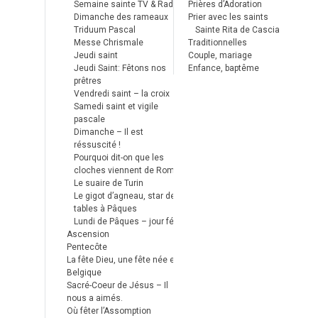
Semaine sainte TV & Radio
Prières d’Adoration
Dimanche des rameaux
Prier avec les saints
Triduum Pascal
Sainte Rita de Cascia
Messe Chrismale
Traditionnelles
Jeudi saint
Couple, mariage
Jeudi Saint: Fêtons nos
Enfance, baptême
prêtres
Vendredi saint – la croix
Samedi saint et vigile
pascale
Dimanche – Il est
réssuscité !
Pourquoi dit-on que les
cloches viennent de Rome ?
Le suaire de Turin
Le gigot d’agneau, star des
tables à Pâques
Lundi de Pâques – jour férié
Ascension
Pentecôte
La fête Dieu, une fête née en
Belgique
Sacré-Coeur de Jésus – Il
nous a aimés.
Où fêter l’Assomption