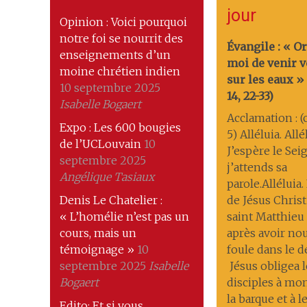
jour
Opinion : Voici pourquoi
notre foi se nourrit des
Évangile : « O
enseignements d’un
moi de venir v
moine chrétien indien
sur les eaux »
10 septembre 2025
14, 22-33)
Isabelle Bogaert
Acclamation : (c
Expo : Les 600 bougies
5) Alléluia. Allé
de l’UCLouvain
10
J’espère le Sei
septembre 2025
j’attends sa
Angélique Tasiaux
parole.Alléluia
Denis Le Chatelier :
de Jésus Christ
« L’homélie n’est pas un
saint Matthieu
cours, mais un
après avoir nou
témoignage »
10
foule dans le 
septembre 2025
Isabelle
Jésus obligea l
Bogaert
disciples à mo
la barque et à 
Edito: Et si vous