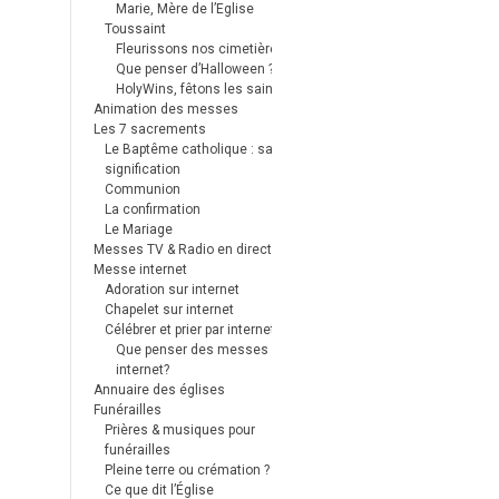
Marie, Mère de l’Eglise
Toussaint
Fleurissons nos cimetières
Que penser d’Halloween ?
HolyWins, fêtons les saints !
Animation des messes
Les 7 sacrements
Le Baptême catholique : sa
signification
Communion
La confirmation
Le Mariage
Messes TV & Radio en direct
Messe internet
Adoration sur internet
Chapelet sur internet
Célébrer et prier par internet
Que penser des messes
internet?
Annuaire des églises
Funérailles
Prières & musiques pour
funérailles
Pleine terre ou crémation ?
Ce que dit l’Église