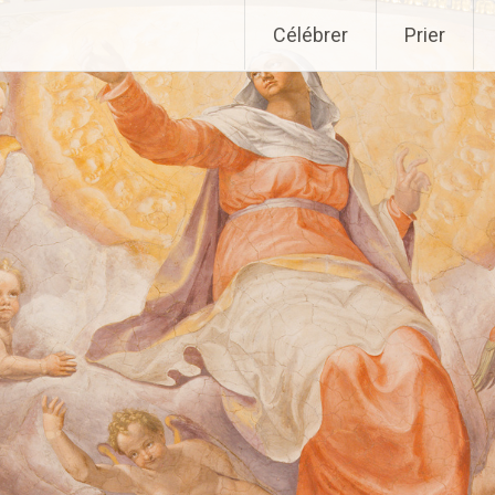
Aller
Célébrer
Prier
au
contenu
principal