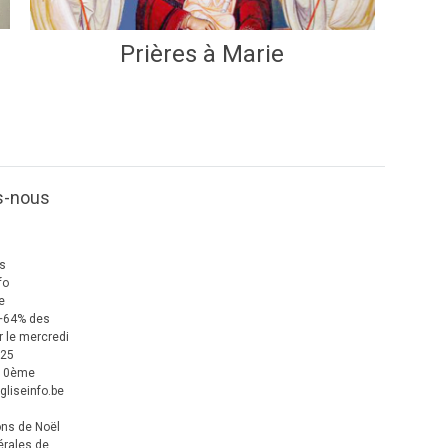
Prières à Marie
s-nous
us
fo
e
+64% des
 le mercredi
025
 10ème
gliseinfo.be
ons de Noël
érales de