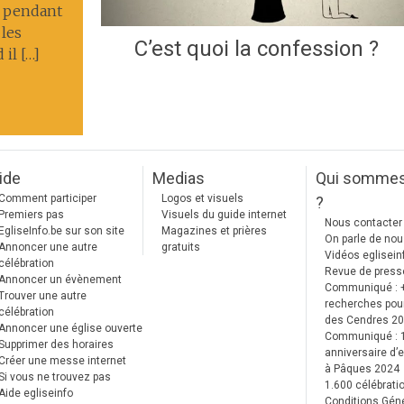
e, pendant
 les
C’est quoi la confession ?
il […]
ide
Medias
Qui somme
Comment participer
Logos et visuels
?
Premiers pas
Visuels du guide internet
Nous contacter
EgliseInfo.be sur son site
Magazines et prières
On parle de no
Annoncer une autre
gratuits
Vidéos eglisein
célébration
Revue de press
Annoncer un évènement
Communiqué : 
Trouver une autre
recherches pour
célébration
des Cendres 2
Annoncer une église ouverte
Communiqué :
Supprimer des horaires
anniversaire d’e
Créer une messe internet
à Pâques 2024
Si vous ne trouvez pas
1.600 célébrati
Aide egliseinfo
Conditions Gén