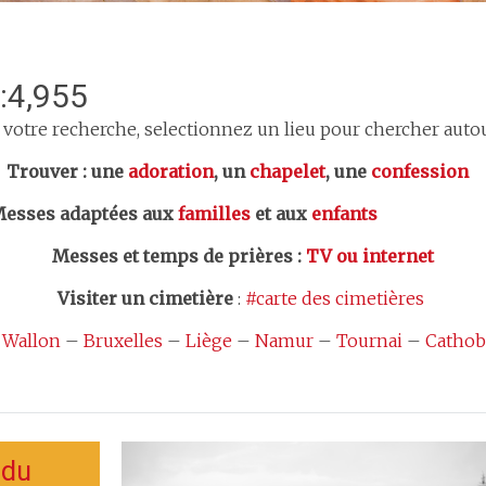
:4,955
 votre recherche, selectionnez un lieu pour chercher autour
er : une
adoration
, un
chapelet
, une
confession
esses adaptées aux
familles
et aux
enfants
Messes et temps de prières
:
TV ou internet
Visiter un cimetière
:
#carte des cimetières
 Wallon
–
Bruxelles
–
Liège
–
Namur
–
Tournai
–
Cathob
 du