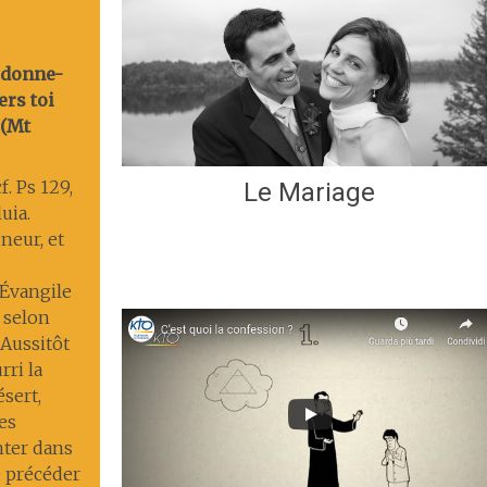
rdonne-
ers toi
 (Mt
f. Ps 129,
Le Mariage
luia.
gneur, et
. Évangile
 selon
 Aussitôt
rri la
désert,
es
nter dans
le précéder