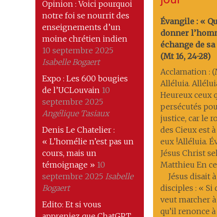
Opinion : Voici pourquoi
notre foi se nourrit des
Évangile : « Q
enseignements d’un
donner l’hom
moine chrétien indien
échange de sa 
10 septembre 2025
(Mt 16, 24-28)
Isabelle Bogaert
Acclamation : (M
Expo : Les 600 bougies
Alléluia. Allélui
de l’UCLouvain
10
Heureux ceux q
septembre 2025
persécutés pou
Angélique Tasiaux
justice, car le
Denis Le Chatelier :
des Cieux est à
« L’homélie n’est pas un
eux !Alléluia. 
cours, mais un
Jésus Christ se
témoignage »
10
Matthieu En ce
septembre 2025
Isabelle
Jésus disait à
Bogaert
disciples : « Si
veut marcher à
Edito: Et si vous
qu’il renonce à 
appreniez que ChatGPT