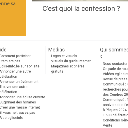
enne sa
C’est quoi la confession ?
]
ide
Medias
Qui somme
Comment participer
Logos et visuels
?
Premiers pas
Visuels du guide internet
Nous contacter
EgliseInfo.be sur son site
Magazines et prières
On parle de no
Annoncer une autre
gratuits
Vidéos eglisein
célébration
Revue de press
Annoncer un évènement
Communiqué : 
Trouver une autre
recherches pour
célébration
des Cendres 2
Annoncer une église ouverte
Communiqué :
Supprimer des horaires
anniversaire d’e
Créer une messe internet
à Pâques 2024
Si vous ne trouvez pas
1.600 célébrati
Aide egliseinfo
Conditions Gén
Vente