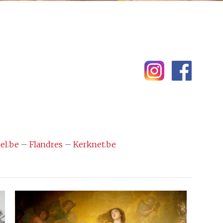
el.be
–
Flandres
–
Kerknet.be