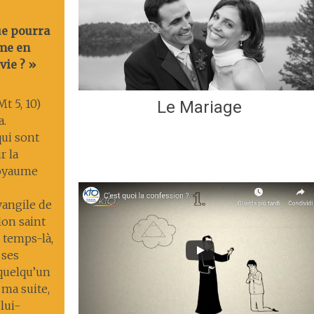
ue pourra
me en
vie ? »
t 5, 10)
Le Mariage
a.
ui sont
r la
 royaume
Évangile de
lon saint
 temps-là,
 ses
 quelqu’un
 ma suite,
lui-