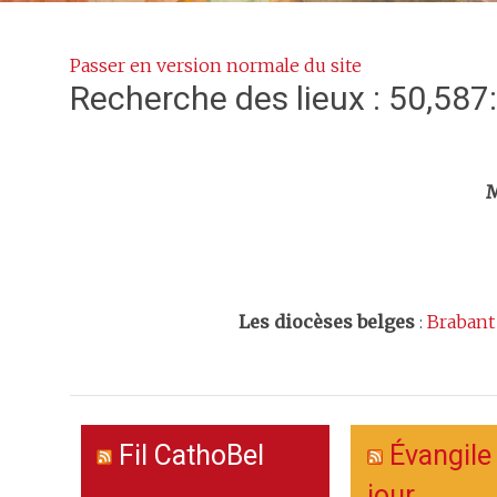
Passer en version normale du site
Recherche des lieux : 50,587
Trouv
M
Les
diocèses belges
:
Brabant
Fil CathoBel
Évangile
jour