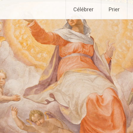
Aller
Célébrer
Prier
au
contenu
principal