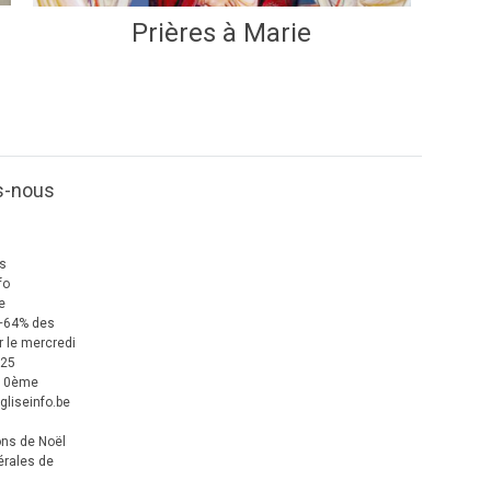
Prières à Marie
s-nous
us
fo
e
+64% des
 le mercredi
025
 10ème
gliseinfo.be
ons de Noël
érales de