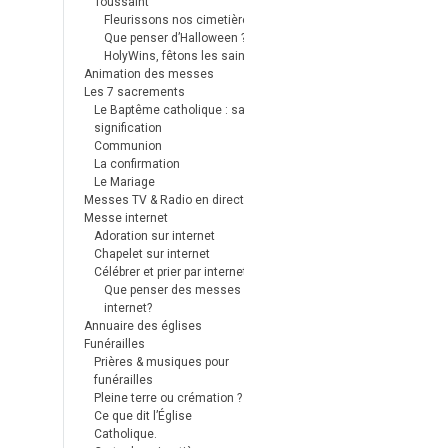
Toussaint
Fleurissons nos cimetières
Que penser d’Halloween ?
HolyWins, fêtons les saints !
Animation des messes
Les 7 sacrements
Le Baptême catholique : sa
signification
Communion
La confirmation
Le Mariage
Messes TV & Radio en direct
Messe internet
Adoration sur internet
Chapelet sur internet
Célébrer et prier par internet
Que penser des messes
internet?
Annuaire des églises
Funérailles
Prières & musiques pour
funérailles
Pleine terre ou crémation ?
Ce que dit l’Église
Catholique.