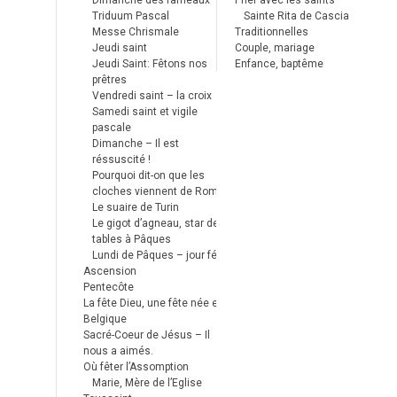
Dimanche des rameaux
Prier avec les saints
Triduum Pascal
Sainte Rita de Cascia
Messe Chrismale
Traditionnelles
Jeudi saint
Couple, mariage
Jeudi Saint: Fêtons nos
Enfance, baptême
prêtres
Vendredi saint – la croix
Samedi saint et vigile
pascale
Dimanche – Il est
réssuscité !
Pourquoi dit-on que les
cloches viennent de Rome ?
Le suaire de Turin
Le gigot d’agneau, star des
tables à Pâques
Lundi de Pâques – jour férié
Ascension
Pentecôte
La fête Dieu, une fête née en
Belgique
Sacré-Coeur de Jésus – Il
nous a aimés.
Où fêter l’Assomption
Marie, Mère de l’Eglise