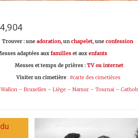
:4,904
er : une
adoration
, un
chapelet
, une
confession
esses adaptées aux
familles
et aux
enfants
Messes et temps de prières
:
TV ou internet
Visiter un cimetière
:
#carte des cimetières
 Wallon
–
Bruxelles
–
Liège
–
Namur
–
Tournai
–
Cathob
 du