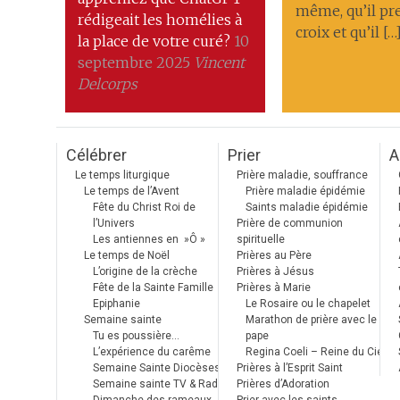
même, qu’il pr
rédigeait les homélies à
croix et qu’il […
la place de votre curé?
10
septembre 2025
Vincent
Delcorps
Célébrer
Prier
A
Le temps liturgique
Prière maladie, souffrance
Le temps de l’Avent
Prière maladie épidémie
Fête du Christ Roi de
Saints maladie épidémie
l’Univers
Prière de communion
Les antiennes en »Ô »
spirituelle
Le temps de Noël
Prières au Père
L’origine de la crèche
Prières à Jésus
Fête de la Sainte Famille
Prières à Marie
Epiphanie
Le Rosaire ou le chapelet
Semaine sainte
Marathon de prière avec le
Tu es poussière…
pape
L’expérience du carême
Regina Coeli – Reine du Ciel
Semaine Sainte Diocèses
Prières à l’Esprit Saint
Semaine sainte TV & Radio
Prières d’Adoration