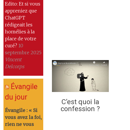
Edito: Et si vous
appreniez que
ChatGPT
rédigeait les
homélies à la
place de votre
curé?
10
septembre 2025
Vincent
Delcorps
Évangile
du jour
C’est quoi la
confession ?
Évangile : « Si
vous avez la foi,
rien ne vous