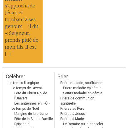
s'approcha de
Jésus, et
tombant à ses
genoux, il dit :
« Seigneur,
prends pitié de
mon fils. Il est
[…]
Célébrer
Prier
Le temps liturgique
Prière maladie, souffrance
Le temps de l’Avent
Prière maladie épidémie
Fête du Christ Roi de
Saints maladie épidémie
l’Univers
Prière de communion
Les antiennes en »Ô »
spirituelle
Le temps de Noël
Prières au Père
L’origine de la crèche
Prières à Jésus
Fête de la Sainte Famille
Prières à Marie
Epiphanie
Le Rosaire ou le chapelet