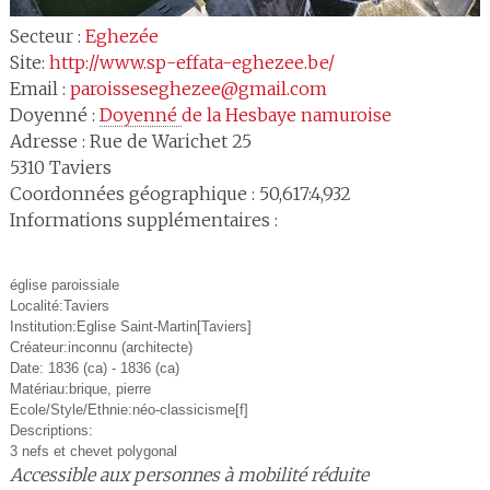
Secteur :
Eghezée
Site:
http://www.sp-effata-eghezee.be/
Email :
paroisseseghezee@gmail.com
Doyenné :
Doyenné 
de la Hesbaye namuroise
Adresse :
Rue de Warichet 25
5310
Taviers
Coordonnées géographique : 50,617:4,932
Informations supplémentaires :
église paroissiale
Localité:Taviers
Institution:Eglise Saint-Martin[Taviers]
Créateur:inconnu (architecte)
Date: 1836 (ca) - 1836 (ca)
Matériau:brique, pierre
Ecole/Style/Ethnie:néo-classicisme[f]
Descriptions:
3 nefs et chevet polygonal
Accessible aux personnes à mobilité réduite