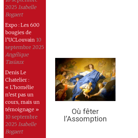
2025
Isabelle
Bogaert
Expo : Les 600
bougies de
l’UCLouvain
10
septembre 2025
Angélique
Tasiaux
Denis Le
Chatelier :
« L’homélie
n’est pas un
cours, mais un
témoignage »
Où fêter
10 septembre
l’Assomption
2025
Isabelle
Bogaert