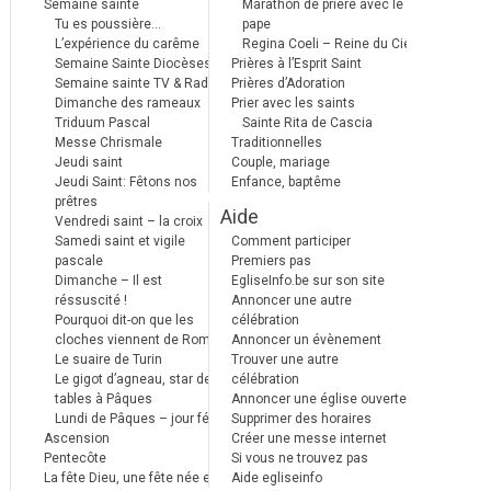
Semaine sainte
Marathon de prière avec le
Tu es poussière…
pape
L’expérience du carême
Regina Coeli – Reine du Ciel
Semaine Sainte Diocèses
Prières à l’Esprit Saint
Semaine sainte TV & Radio
Prières d’Adoration
Dimanche des rameaux
Prier avec les saints
Triduum Pascal
Sainte Rita de Cascia
Messe Chrismale
Traditionnelles
Jeudi saint
Couple, mariage
Jeudi Saint: Fêtons nos
Enfance, baptême
prêtres
Aide
Vendredi saint – la croix
Samedi saint et vigile
Comment participer
pascale
Premiers pas
Dimanche – Il est
EgliseInfo.be sur son site
réssuscité !
Annoncer une autre
Pourquoi dit-on que les
célébration
cloches viennent de Rome ?
Annoncer un évènement
Le suaire de Turin
Trouver une autre
Le gigot d’agneau, star des
célébration
tables à Pâques
Annoncer une église ouverte
Lundi de Pâques – jour férié
Supprimer des horaires
Ascension
Créer une messe internet
Pentecôte
Si vous ne trouvez pas
La fête Dieu, une fête née en
Aide egliseinfo