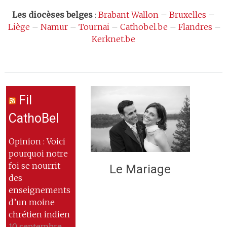
Les
diocèses belges
:
Brabant Wallon
–
Bruxelles
–
Liège
–
Namur
–
Tournai
–
Cathobel.be
–
Flandres
–
Kerknet.be
Fil
CathoBel
Opinion : Voici
pourquoi notre
foi se nourrit
Le Mariage
des
enseignements
d’un moine
chrétien indien
10 septembre