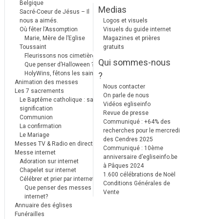
Belgique
Medias
Sacré-Coeur de Jésus – Il
nous a aimés.
Logos et visuels
Où fêter l’Assomption
Visuels du guide internet
Marie, Mère de l’Eglise
Magazines et prières
Toussaint
gratuits
Fleurissons nos cimetières
Qui sommes-nous
Que penser d’Halloween ?
HolyWins, fêtons les saints !
?
Animation des messes
Nous contacter
Les 7 sacrements
On parle de nous
Le Baptême catholique : sa
Vidéos egliseinfo
signification
Revue de presse
Communion
Communiqué : +64% des
La confirmation
recherches pour le mercredi
Le Mariage
des Cendres 2025
Messes TV & Radio en direct
Communiqué : 10ème
Messe internet
anniversaire d’egliseinfo.be
Adoration sur internet
à Pâques 2024
Chapelet sur internet
1.600 célébrations de Noël
Célébrer et prier par internet
Conditions Générales de
Que penser des messes
Vente
internet?
Annuaire des églises
Funérailles