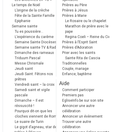
Le temps de Noël
Prières au Père
L’origine de la crèche
Prières à Jésus
Fête de la Sainte Famille
Prières à Marie
Epiphanie
Le Rosaire ou le chapelet
Semaine sainte
Marathon de prière avec le
Tu es poussière…
pape
L’expérience du carême
Regina Coeli – Reine du Ciel
Semaine Sainte Diocèses
Prières à l’Esprit Saint
Semaine sainte TV & Radio
Prières d’Adoration
Dimanche des rameaux
Prier avec les saints
Triduum Pascal
Sainte Rita de Cascia
Messe Chrismale
Traditionnelles
Jeudi saint
Couple, mariage
Jeudi Saint: Fêtons nos
Enfance, baptême
prêtres
Aide
Vendredi saint – la croix
Samedi saint et vigile
Comment participer
pascale
Premiers pas
Dimanche – Il est
EgliseInfo.be sur son site
réssuscité !
Annoncer une autre
Pourquoi dit-on que les
célébration
cloches viennent de Rome ?
Annoncer un évènement
Le suaire de Turin
Trouver une autre
Le gigot d’agneau, star des
célébration