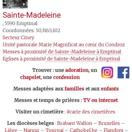
Sainte-Madeleine
,
5590
Emptinal
Coordonnées: 50,316:5,102
Secteur
Ciney
Unité pastorale
Marie Magnificat au cœur du Condroz
Messes à proximité
 de Sainte-Madeleine à Emptinal
Eglises à proximité
 de Sainte-Madeleine à Emptinal
Trouver : une
adoration
, un
chapelet
, une
confession
Messes adaptées aux
familles
et aux
enfants
Messes et temps de prières
:
TV ou internet
Visiter un cimetière
:
#carte des cimetières
Les
diocèses belges
:
Brabant Wallon
–
Bruxelles
–
Liège
–
Namur
–
Tournai
–
Cathobel.be
–
Flandres
–