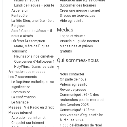
tables à Pâques
Annoncer une église ouverte
Lundi de Pâques – jour férié
Supprimer des horaires
Ascension
Créer une messe internet
Pentecôte
Si vous ne trouvez pas
La fête Dieu, une fête née en
Aide egliseinfo
Belgique
Medias
Sacré-Coeur de Jésus – Il
nous a aimés.
Logos et visuels
Où fêter l’Assomption
Visuels du guide internet
Marie, Mère de l’Eglise
Magazines et prières
Toussaint
gratuits
Fleurissons nos cimetières
Qui sommes-nous
Que penser d’Halloween ?
HolyWins, fêtons les saints !
?
Animation des messes
Nous contacter
Les 7 sacrements
On parle de nous
Le Baptême catholique : sa
Vidéos egliseinfo
signification
Revue de presse
Communion
Communiqué : +64% des
La confirmation
recherches pour le mercredi
Le Mariage
des Cendres 2025
Messes TV & Radio en direct
Communiqué : 10ème
Messe internet
anniversaire d’egliseinfo.be
Adoration sur internet
à Pâques 2024
Chapelet sur internet
1.600 célébrations de Noël