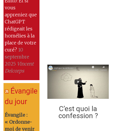
Edito: Et si
vous
appreniez que
ChatGPT
rédigeait les
homélies à la
place de votre
curé?
10
septembre
2025
Vincent
Delcorps
Évangile
du jour
C’est quoi la
confession ?
Évangile :
« Ordonne-
moi de venir