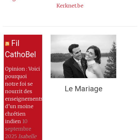
Kerknet.be
Fil
CathoBel
Opinion : Voici
pourquoi
notre foi se
Le Mariage
nourrit des
enseignements
d’un moine
chrétien
indien
10
septembre
2025
Isabelle