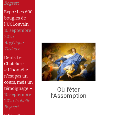
Bogaert
Expo : Les 600
bougies de
l’UCLouvain
10 septembre
2025
Angélique
Tasiaux
Denis Le
Chatelier :
« L’homélie
n’est pas un
cours, mais un
témoignage »
Où fêter
10 septembre
l’Assomption
2025
Isabelle
Bogaert