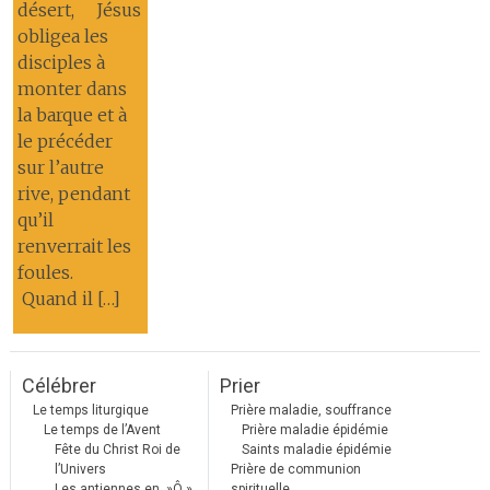
désert, Jésus
obligea les
disciples à
monter dans
la barque et à
le précéder
sur l’autre
rive, pendant
qu’il
renverrait les
foules.
Quand il […]
Célébrer
Prier
Le temps liturgique
Prière maladie, souffrance
Le temps de l’Avent
Prière maladie épidémie
Fête du Christ Roi de
Saints maladie épidémie
l’Univers
Prière de communion
Les antiennes en »Ô »
spirituelle