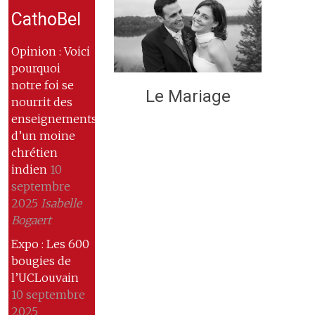
CathoBel
Opinion : Voici
pourquoi
notre foi se
Le Mariage
nourrit des
enseignements
d’un moine
chrétien
indien
10
septembre
2025
Isabelle
Bogaert
Expo : Les 600
bougies de
l’UCLouvain
10 septembre
2025