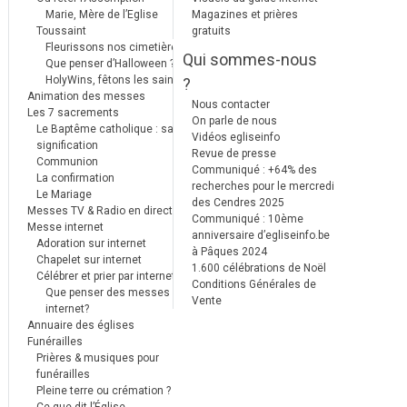
Marie, Mère de l’Eglise
Magazines et prières
Toussaint
gratuits
Fleurissons nos cimetières
Qui sommes-nous
Que penser d’Halloween ?
HolyWins, fêtons les saints !
?
Animation des messes
Nous contacter
Les 7 sacrements
On parle de nous
Le Baptême catholique : sa
Vidéos egliseinfo
signification
Revue de presse
Communion
Communiqué : +64% des
La confirmation
recherches pour le mercredi
Le Mariage
des Cendres 2025
Messes TV & Radio en direct
Communiqué : 10ème
Messe internet
anniversaire d’egliseinfo.be
Adoration sur internet
à Pâques 2024
Chapelet sur internet
1.600 célébrations de Noël
Célébrer et prier par internet
Conditions Générales de
Que penser des messes
Vente
internet?
Annuaire des églises
Funérailles
Prières & musiques pour
funérailles
Pleine terre ou crémation ?