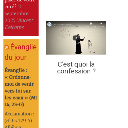
curé?
10
septembre
2025
Vincent
Delcorps
Évangile
du jour
C’est quoi la
confession ?
Évangile :
« Ordonne-
moi de venir
vers toi sur
les eaux » (Mt
14, 22-33)
Acclamation :
(cf. Ps 129, 5)
Alléluia.