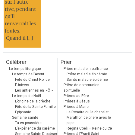
sur l’autre
rive, pendant
qu’il
renverrait les
foules.
Quand il […]
Célébrer
Prier
Le temps liturgique
Prière maladie, souffrance
Le temps de l’Avent
Prière maladie épidémie
Fête du Christ Roi de
Saints maladie épidémie
l’Univers
Prière de communion
Les antiennes en »Ô »
spirituelle
Le temps de Noël
Prières au Père
L’origine de la crèche
Prières à Jésus
Fête de la Sainte Famille
Prières à Marie
Epiphanie
Le Rosaire ou le chapelet
Semaine sainte
Marathon de prière avec le
Tu es poussière…
pape
L’expérience du carême
Regina Coeli – Reine du Ciel
Semaine Sainte Diocèses
Prières à l’Esprit Saint