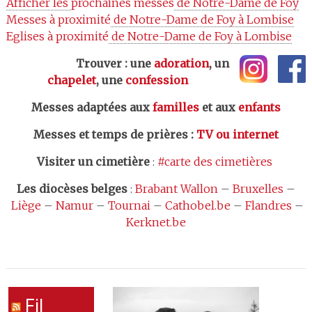
Afficher les 
prochaines messes
 de Notre-Dame de Foy
Messes à proximité
 de Notre-Dame de Foy à Lombise
Eglises à proximité
 de Notre-Dame de Foy à Lombise
Trouver : une
adoration
, un
chapelet
, une
confession
Messes adaptées aux
familles
et aux
enfants
Messes et temps de prières
:
TV ou internet
Visiter un cimetière
:
#carte des cimetières
Les
diocèses belges
:
Brabant Wallon
–
Bruxelles
–
Liège
–
Namur
–
Tournai
–
Cathobel.be
–
Flandres
–
Kerknet.be
Fil