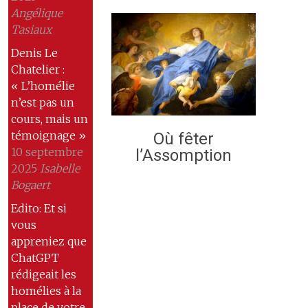
Angélique
Tasiaux
Denis Le
Chatelier :
« L’homélie
n’est pas un
cours, mais un
témoignage »
Où fêter
10 septembre
l’Assomption
2025
Isabelle
Bogaert
Edito: Et si
vous
appreniez que
ChatGPT
rédigeait les
homélies à la
place de votre