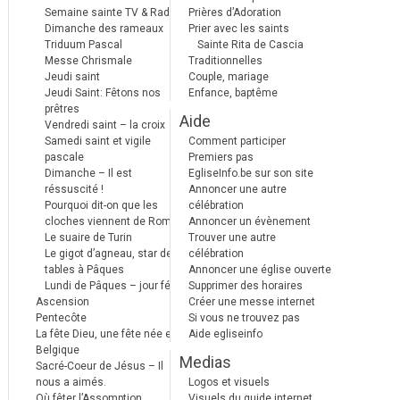
Semaine sainte TV & Radio
Prières d’Adoration
Dimanche des rameaux
Prier avec les saints
Triduum Pascal
Sainte Rita de Cascia
Messe Chrismale
Traditionnelles
Jeudi saint
Couple, mariage
Jeudi Saint: Fêtons nos
Enfance, baptême
prêtres
Aide
Vendredi saint – la croix
Samedi saint et vigile
Comment participer
pascale
Premiers pas
Dimanche – Il est
EgliseInfo.be sur son site
réssuscité !
Annoncer une autre
Pourquoi dit-on que les
célébration
cloches viennent de Rome ?
Annoncer un évènement
Le suaire de Turin
Trouver une autre
Le gigot d’agneau, star des
célébration
tables à Pâques
Annoncer une église ouverte
Lundi de Pâques – jour férié
Supprimer des horaires
Ascension
Créer une messe internet
Pentecôte
Si vous ne trouvez pas
La fête Dieu, une fête née en
Aide egliseinfo
Belgique
Medias
Sacré-Coeur de Jésus – Il
nous a aimés.
Logos et visuels
Où fêter l’Assomption
Visuels du guide internet