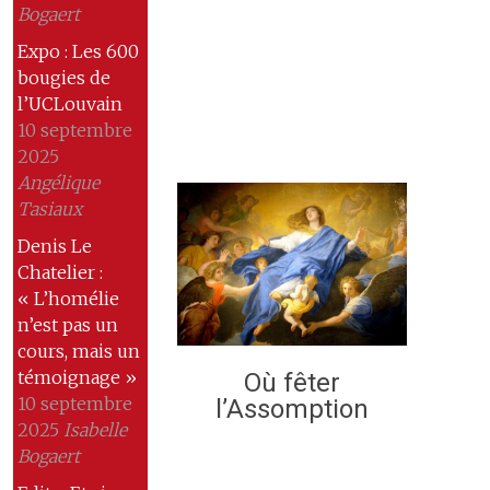
Bogaert
Expo : Les 600
bougies de
l’UCLouvain
10 septembre
2025
Angélique
Tasiaux
Denis Le
Chatelier :
« L’homélie
n’est pas un
cours, mais un
témoignage »
Où fêter
10 septembre
l’Assomption
2025
Isabelle
Bogaert