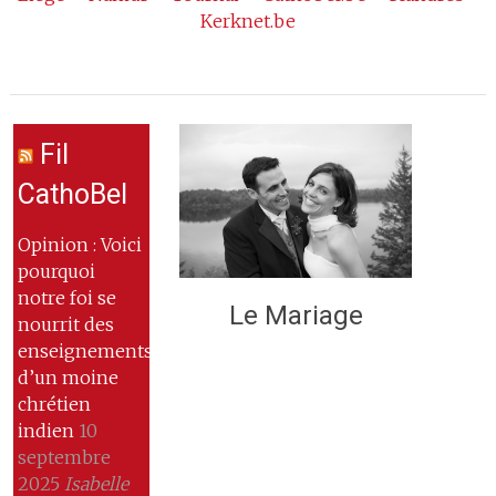
Kerknet.be
Fil
CathoBel
Opinion : Voici
pourquoi
notre foi se
Le Mariage
nourrit des
enseignements
d’un moine
chrétien
indien
10
septembre
2025
Isabelle