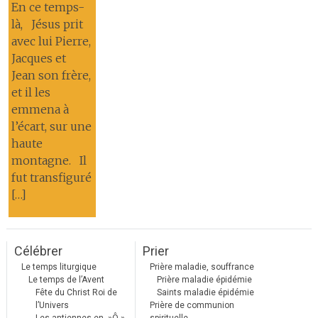
En ce temps-
là, Jésus prit
avec lui Pierre,
Jacques et
Jean son frère,
et il les
emmena à
l’écart, sur une
haute
montagne. Il
fut transfiguré
[…]
Célébrer
Prier
Le temps liturgique
Prière maladie, souffrance
Le temps de l’Avent
Prière maladie épidémie
Fête du Christ Roi de
Saints maladie épidémie
l’Univers
Prière de communion