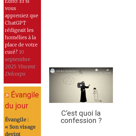
Edito: Et si
vous
appreniez que
ChatGPT
rédigeait les
homélies à la
place de votre
curé?
10
septembre
2025
Vincent
Delcorps
Évangile
du jour
C’est quoi la
confession ?
Évangile :
« Son visage
devint