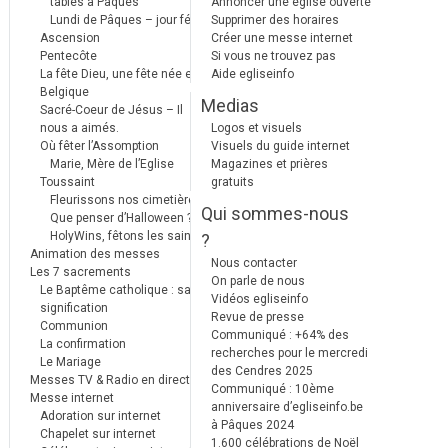
tables à Pâques
Annoncer une église ouverte
Lundi de Pâques – jour férié
Supprimer des horaires
Ascension
Créer une messe internet
Pentecôte
Si vous ne trouvez pas
La fête Dieu, une fête née en
Aide egliseinfo
Belgique
Medias
Sacré-Coeur de Jésus – Il
nous a aimés.
Logos et visuels
Où fêter l’Assomption
Visuels du guide internet
Marie, Mère de l’Eglise
Magazines et prières
Toussaint
gratuits
Fleurissons nos cimetières
Qui sommes-nous
Que penser d’Halloween ?
HolyWins, fêtons les saints !
?
Animation des messes
Nous contacter
Les 7 sacrements
On parle de nous
Le Baptême catholique : sa
Vidéos egliseinfo
signification
Revue de presse
Communion
Communiqué : +64% des
La confirmation
recherches pour le mercredi
Le Mariage
des Cendres 2025
Messes TV & Radio en direct
Communiqué : 10ème
Messe internet
anniversaire d’egliseinfo.be
Adoration sur internet
à Pâques 2024
Chapelet sur internet
1.600 célébrations de Noël