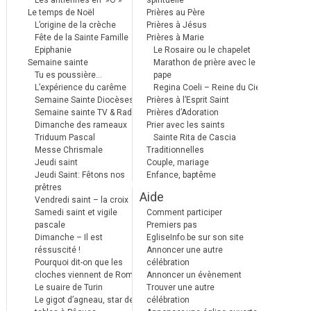
Les antiennes en »Ô »
spirituelle
Le temps de Noël
Prières au Père
L’origine de la crèche
Prières à Jésus
Fête de la Sainte Famille
Prières à Marie
Epiphanie
Le Rosaire ou le chapelet
Semaine sainte
Marathon de prière avec le
Tu es poussière…
pape
L’expérience du carême
Regina Coeli – Reine du Ciel
Semaine Sainte Diocèses
Prières à l’Esprit Saint
Semaine sainte TV & Radio
Prières d’Adoration
Dimanche des rameaux
Prier avec les saints
Triduum Pascal
Sainte Rita de Cascia
Messe Chrismale
Traditionnelles
Jeudi saint
Couple, mariage
Jeudi Saint: Fêtons nos
Enfance, baptême
prêtres
Aide
Vendredi saint – la croix
Samedi saint et vigile
Comment participer
pascale
Premiers pas
Dimanche – Il est
EgliseInfo.be sur son site
réssuscité !
Annoncer une autre
Pourquoi dit-on que les
célébration
cloches viennent de Rome ?
Annoncer un évènement
Le suaire de Turin
Trouver une autre
Le gigot d’agneau, star des
célébration