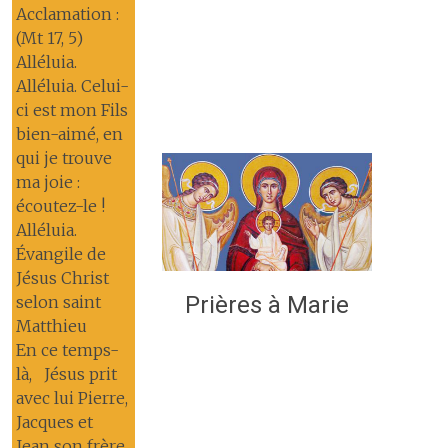
Acclamation :
(Mt 17, 5)
Alléluia.
Alléluia. Celui-
ci est mon Fils
bien-aimé, en
qui je trouve
ma joie :
écoutez-le !
Alléluia.
Évangile de
Jésus Christ
Prières à Marie
selon saint
Matthieu
En ce temps-
là, Jésus prit
avec lui Pierre,
Jacques et
Jean son frère,