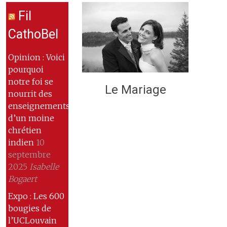
Fil
CathoBel
Opinion : Voici
pourquoi
notre foi se
Le Mariage
nourrit des
enseignements
d’un moine
chrétien
indien
10
septembre
2025
Isabelle
Bogaert
Expo : Les 600
bougies de
l’UCLouvain