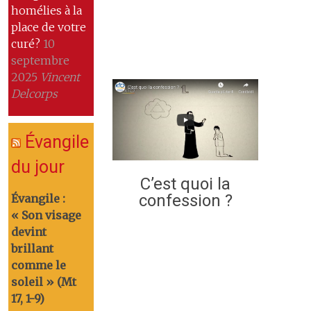
homélies à la
place de votre
curé?
10
septembre
2025
Vincent
Delcorps
Évangile
du jour
C’est quoi la
confession ?
Évangile :
« Son visage
devint
brillant
comme le
soleil » (Mt
17, 1-9)