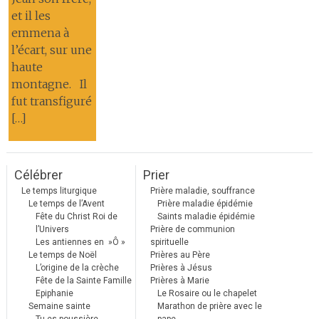
et il les
emmena à
l’écart, sur une
haute
montagne. Il
fut transfiguré
[…]
Célébrer
Prier
Le temps liturgique
Prière maladie, souffrance
Le temps de l’Avent
Prière maladie épidémie
Fête du Christ Roi de
Saints maladie épidémie
l’Univers
Prière de communion
Les antiennes en »Ô »
spirituelle
Le temps de Noël
Prières au Père
L’origine de la crèche
Prières à Jésus
Fête de la Sainte Famille
Prières à Marie
Epiphanie
Le Rosaire ou le chapelet
Semaine sainte
Marathon de prière avec le