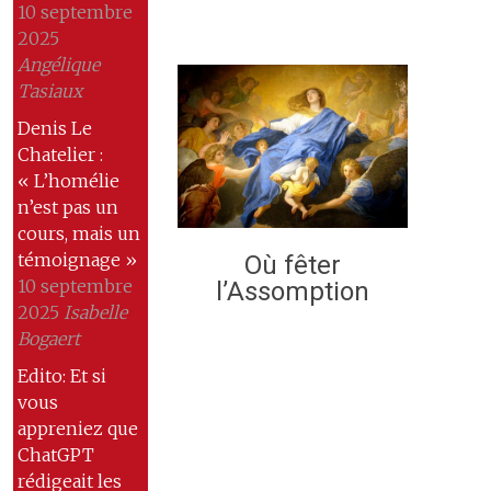
10 septembre
2025
Angélique
Tasiaux
Denis Le
Chatelier :
« L’homélie
n’est pas un
cours, mais un
témoignage »
Où fêter
10 septembre
l’Assomption
2025
Isabelle
Bogaert
Edito: Et si
vous
appreniez que
ChatGPT
rédigeait les