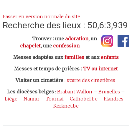
Passer en version normale du site
Recherche des lieux : 50,6:3,939
Trouver : une
adoration
, un
chapelet
, une
confession
Messes adaptées aux
familles
et aux
enfants
Messes et temps de prières
:
TV ou internet
Visiter un cimetière
:
#carte des cimetières
Les
diocèses belges
:
Brabant Wallon
–
Bruxelles
–
Liège
–
Namur
–
Tournai
–
Cathobel.be
–
Flandres
–
Kerknet.be