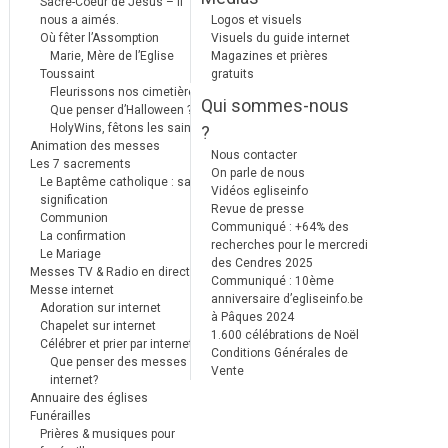
Sacré-Coeur de Jésus – Il
nous a aimés.
Logos et visuels
Où fêter l’Assomption
Visuels du guide internet
Marie, Mère de l’Eglise
Magazines et prières
Toussaint
gratuits
Fleurissons nos cimetières
Qui sommes-nous
Que penser d’Halloween ?
HolyWins, fêtons les saints !
?
Animation des messes
Nous contacter
Les 7 sacrements
On parle de nous
Le Baptême catholique : sa
Vidéos egliseinfo
signification
Revue de presse
Communion
Communiqué : +64% des
La confirmation
recherches pour le mercredi
Le Mariage
des Cendres 2025
Messes TV & Radio en direct
Communiqué : 10ème
Messe internet
anniversaire d’egliseinfo.be
Adoration sur internet
à Pâques 2024
Chapelet sur internet
1.600 célébrations de Noël
Célébrer et prier par internet
Conditions Générales de
Que penser des messes
Vente
internet?
Annuaire des églises
Funérailles
Prières & musiques pour