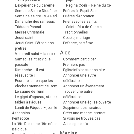
Tu es poussière…
pape
L’expérience du carême
Regina Coeli – Reine du Ciel
Semaine Sainte Diocèses
Prières à l’Esprit Saint
Semaine sainte TV & Radio
Prières d’Adoration
Dimanche des rameaux
Prier avec les saints
Triduum Pascal
Sainte Rita de Cascia
Messe Chrismale
Traditionnelles
Jeudi saint
Couple, mariage
Jeudi Saint: Fêtons nos
Enfance, baptême
prêtres
Aide
Vendredi saint – la croix
Samedi saint et vigile
Comment participer
pascale
Premiers pas
Dimanche – Il est
EgliseInfo.be sur son site
réssuscité !
Annoncer une autre
Pourquoi dit-on que les
célébration
cloches viennent de Rome ?
Annoncer un évènement
Le suaire de Turin
Trouver une autre
Le gigot d’agneau, star des
célébration
tables à Pâques
Annoncer une église ouverte
Lundi de Pâques – jour férié
Supprimer des horaires
Ascension
Créer une messe internet
Pentecôte
Si vous ne trouvez pas
La fête Dieu, une fête née en
Aide egliseinfo
Belgique
Medias