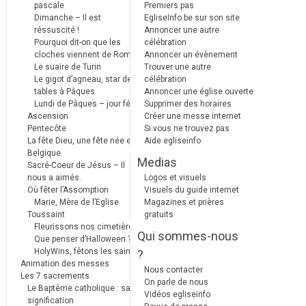
pascale
Premiers pas
Dimanche – Il est
EgliseInfo.be sur son site
réssuscité !
Annoncer une autre
Pourquoi dit-on que les
célébration
cloches viennent de Rome ?
Annoncer un évènement
Le suaire de Turin
Trouver une autre
Le gigot d’agneau, star des
célébration
tables à Pâques
Annoncer une église ouverte
Lundi de Pâques – jour férié
Supprimer des horaires
Ascension
Créer une messe internet
Pentecôte
Si vous ne trouvez pas
La fête Dieu, une fête née en
Aide egliseinfo
Belgique
Medias
Sacré-Coeur de Jésus – Il
nous a aimés.
Logos et visuels
Où fêter l’Assomption
Visuels du guide internet
Marie, Mère de l’Eglise
Magazines et prières
Toussaint
gratuits
Fleurissons nos cimetières
Qui sommes-nous
Que penser d’Halloween ?
HolyWins, fêtons les saints !
?
Animation des messes
Nous contacter
Les 7 sacrements
On parle de nous
Le Baptême catholique : sa
Vidéos egliseinfo
signification