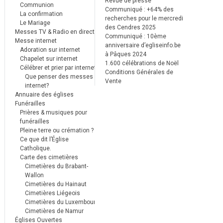
Revue de presse
Communion
Communiqué : +64% des
La confirmation
recherches pour le mercredi
Le Mariage
des Cendres 2025
Messes TV & Radio en direct
Communiqué : 10ème
Messe internet
anniversaire d’egliseinfo.be
Adoration sur internet
à Pâques 2024
Chapelet sur internet
1.600 célébrations de Noël
Célébrer et prier par internet
Conditions Générales de
Que penser des messes
Vente
internet?
Annuaire des églises
Funérailles
Prières & musiques pour
funérailles
Pleine terre ou crémation ?
Ce que dit l’Église
Catholique.
Carte des cimetières
Cimetières du Brabant-
Wallon
Cimetières du Hainaut
Cimetières Liégeois
Cimetières du Luxembourg
Cimetières de Namur
Églises Ouvertes