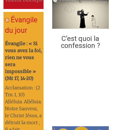
Évangile
du jour
C’est quoi la
Évangile : « Si
confession ?
vous avez la foi,
rien ne vous
sera
impossible »
(Mt 17, 14-20)
Acclamation : (2
Tm 1, 10)
Alléluia. Alléluia.
Notre Sauveur,
le Christ Jésus, a
détruit la mort ;
il a fait