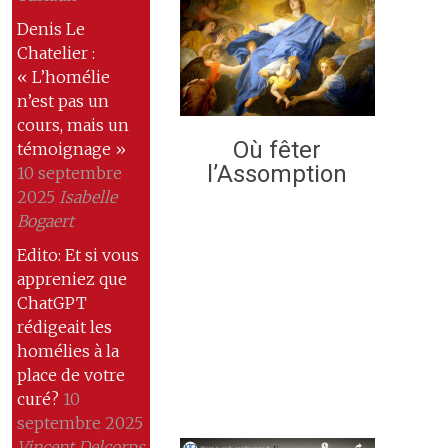
Denis Le
Chatelier :
« L’homélie
n’est pas un
cours, mais un
Où fêter
témoignage »
l’Assomption
10 septembre
2025
Isabelle
Bogaert
Edito: Et si vous
appreniez que
ChatGPT
rédigeait les
homélies à la
place de votre
curé?
10
septembre 2025
Vincent Delcorps