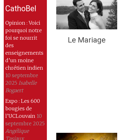
CathoBel
Opinion : Voici
pourquoi notre
foi se nourrit
Le Mariage
des
enseignements
d’un moine
chrétien indien
10 septembre
2025
Isabelle
Bogaert
Expo : Les 600
bougies de
l’UCLouvain
10
septembre 2025
Angélique
Tasiaux