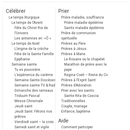
Célébrer
Prier
Le temps liturgique
Prière maladie, souffrance
Le temps de l’Avent
Prière maladie épidémie
Fête du Christ Roi de
Saints maladie épidémie
l’Univers
Prière de communion
Les antiennes en »Ô »
spirituelle
Le temps de Noël
Prières au Père
L’origine de la crèche
Prières à Jésus
Fête de la Sainte Famille
Prières à Marie
Epiphanie
Le Rosaire ou le chapelet
Semaine sainte
Marathon de prière avec le
Tu es poussière…
pape
L’expérience du carême
Regina Coeli – Reine du Ciel
Semaine Sainte Diocèses
Prières à l’Esprit Saint
Semaine sainte TV & Radio
Prières d’Adoration
Dimanche des rameaux
Prier avec les saints
Triduum Pascal
Sainte Rita de Cascia
Messe Chrismale
Traditionnelles
Jeudi saint
Couple, mariage
Jeudi Saint: Fêtons nos
Enfance, baptême
prêtres
Aide
Vendredi saint – la croix
Samedi saint et vigile
Comment participer