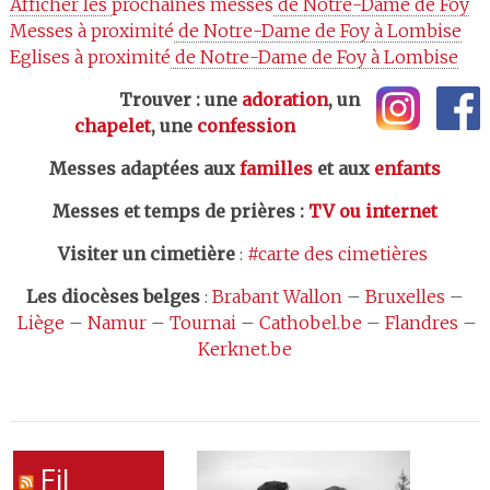
Afficher les 
prochaines messes
 de Notre-Dame de Foy
Messes à proximité
 de Notre-Dame de Foy à Lombise
Eglises à proximité
 de Notre-Dame de Foy à Lombise
Trouver : une
adoration
, un
chapelet
, une
confession
Messes adaptées aux
familles
et aux
enfants
Messes et temps de prières
:
TV ou internet
Visiter un cimetière
:
#carte des cimetières
Les
diocèses belges
:
Brabant Wallon
–
Bruxelles
–
Liège
–
Namur
–
Tournai
–
Cathobel.be
–
Flandres
–
Kerknet.be
Fil