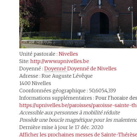
Unité pastorale :
Nivelles
Site:
http://www.upnivelles.be
Doyenné :
Doyenné 
Doyenné de Nivelles
Adresse :
Rue Auguste Lévêque
1400
Nivelles
Coordonnées géographique : 50,605:4,339
Informations supplémentaires :
Pour l'horaire de
https://upnivelles.be/paroisses/paroisse-sainte-t
Accessible aux personnes à mobilité réduite
Possède une boucle magnétique pour les malenten
Dernière mise à jour le 17 déc. 2020
Afficher les 
prochaines messes
 de Sainte-Thérès