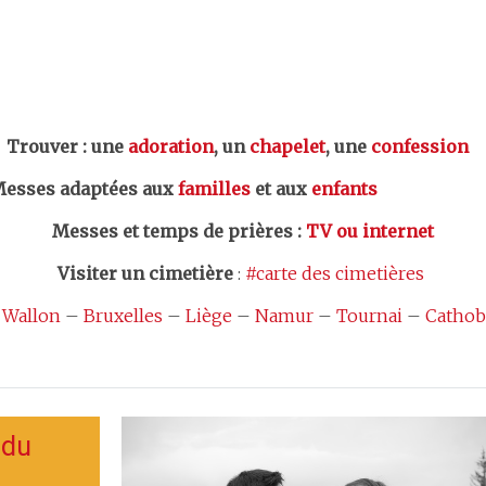
er : une
adoration
, un
chapelet
, une
confession
esses adaptées aux
familles
et aux
enfants
Messes et temps de prières
:
TV ou internet
Visiter un cimetière
:
#carte des cimetières
 Wallon
–
Bruxelles
–
Liège
–
Namur
–
Tournai
–
Cathob
 du