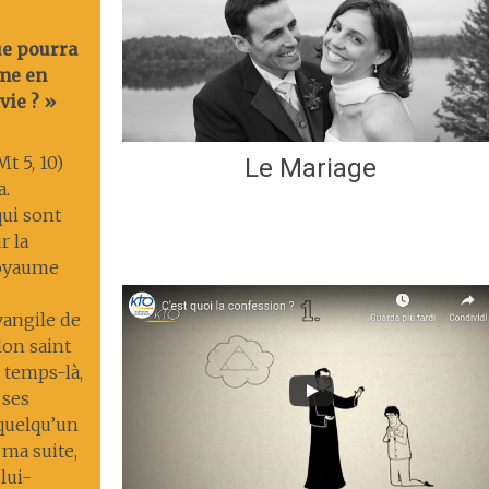
ue pourra
me en
vie ? »
t 5, 10)
Le Mariage
a.
ui sont
r la
 royaume
Évangile de
lon saint
 temps-là,
 ses
 quelqu’un
 ma suite,
lui-