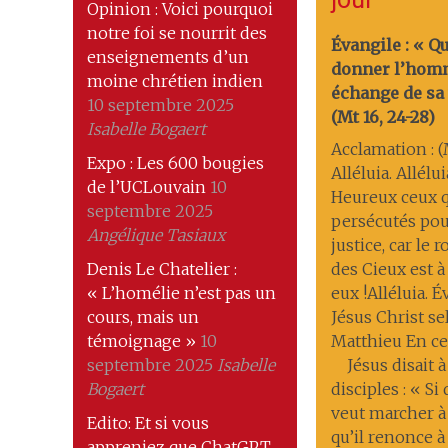
Opinion : Voici pourquoi
notre foi se nourrit des
Évangile : « Q
enseignements d’un
donner l’hom
moine chrétien indien
échange de sa 
10 septembre 2025
(Mt 16, 24-28)
Isabelle Bogaert
Acclamation : (M
Expo : Les 600 bougies
Alléluia. Allélui
de l’UCLouvain
10
Heureux ceux q
septembre 2025
persécutés pou
Angélique Tasiaux
justice, car le
Denis Le Chatelier :
des Cieux est à
« L’homélie n’est pas un
eux !Alléluia. 
cours, mais un
Jésus Christ se
témoignage »
10
Matthieu En ce
septembre 2025
Isabelle
Jésus disait à
Bogaert
disciples : « Si
veut marcher à
Edito: Et si vous
qu’il renonce à 
appreniez que ChatGPT