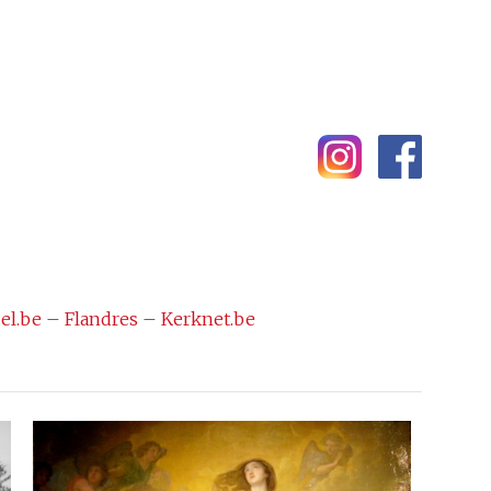
el.be
–
Flandres
–
Kerknet.be