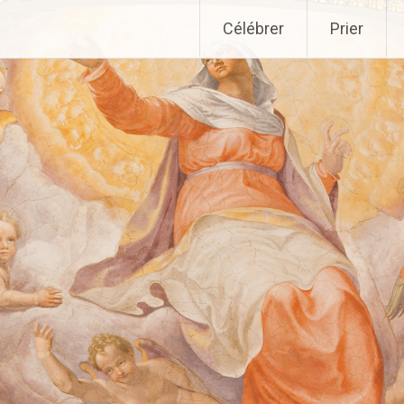
Aller
Célébrer
Prier
au
contenu
principal