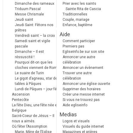
Dimanche des rameaux
Prier avec les saints
Triduum Pascal
Sainte Rita de Cascia
Messe Chrismale
Traditionnelles
Jeudi saint
Couple, mariage
Jeudi Saint: Fêtons nos
Enfance, baptême
prêtres
Aide
Vendredi saint – la croix
Samedi saint et vigile
Comment participer
pascale
Premiers pas
Dimanche – Il est
EgliseInfo.be sur son site
réssuscité !
Annoncer une autre
Pourquoi dit-on que les
célébration
cloches viennent de Rome ?
Annoncer un évènement
Le suaire de Turin
Trouver une autre
Le gigot d’agneau, star des
célébration
tables à Pâques
Annoncer une église ouverte
Lundi de Pâques – jour férié
Supprimer des horaires
Ascension
Créer une messe internet
Pentecôte
Si vous ne trouvez pas
La fête Dieu, une fête née en
Aide egliseinfo
Belgique
Medias
Sacré-Coeur de Jésus – Il
nous a aimés.
Logos et visuels
Où fêter l’Assomption
Visuels du guide internet
Marie, Mère de l’Eglise
Magazines et prières