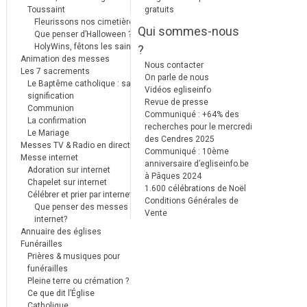
Toussaint
gratuits
Fleurissons nos cimetières
Qui sommes-nous
Que penser d’Halloween ?
HolyWins, fêtons les saints !
?
Animation des messes
Nous contacter
Les 7 sacrements
On parle de nous
Le Baptême catholique : sa
Vidéos egliseinfo
signification
Revue de presse
Communion
Communiqué : +64% des
La confirmation
recherches pour le mercredi
Le Mariage
des Cendres 2025
Messes TV & Radio en direct
Communiqué : 10ème
Messe internet
anniversaire d’egliseinfo.be
Adoration sur internet
à Pâques 2024
Chapelet sur internet
1.600 célébrations de Noël
Célébrer et prier par internet
Conditions Générales de
Que penser des messes
Vente
internet?
Annuaire des églises
Funérailles
Prières & musiques pour
funérailles
Pleine terre ou crémation ?
Ce que dit l’Église
Catholique.