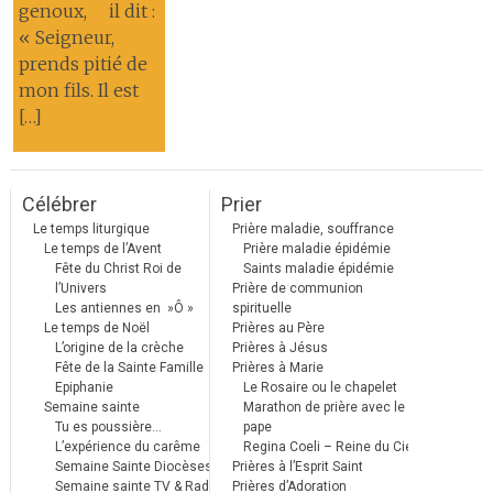
genoux, il dit :
« Seigneur,
prends pitié de
mon fils. Il est
[…]
Célébrer
Prier
Le temps liturgique
Prière maladie, souffrance
Le temps de l’Avent
Prière maladie épidémie
Fête du Christ Roi de
Saints maladie épidémie
l’Univers
Prière de communion
Les antiennes en »Ô »
spirituelle
Le temps de Noël
Prières au Père
L’origine de la crèche
Prières à Jésus
Fête de la Sainte Famille
Prières à Marie
Epiphanie
Le Rosaire ou le chapelet
Semaine sainte
Marathon de prière avec le
Tu es poussière…
pape
L’expérience du carême
Regina Coeli – Reine du Ciel
Semaine Sainte Diocèses
Prières à l’Esprit Saint
Semaine sainte TV & Radio
Prières d’Adoration