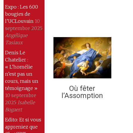
Expo : Les 600
bougies de
l’UCLouvain
10
septembre 2025
Angélique
Tasiaux
Denis Le
Chatelier :
« L’homélie
n’est pas un
cours, mais un
Où fêter
témoignage »
l’Assomption
10 septembre
2025
Isabelle
Bogaert
Edito: Et si vous
appreniez que