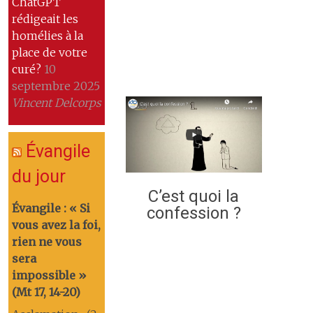
ChatGPT
rédigeait les
homélies à la
place de votre
curé?
10
septembre 2025
Vincent Delcorps
Évangile
du jour
C’est quoi la
Évangile : « Si
confession ?
vous avez la foi,
rien ne vous
sera
impossible »
(Mt 17, 14-20)