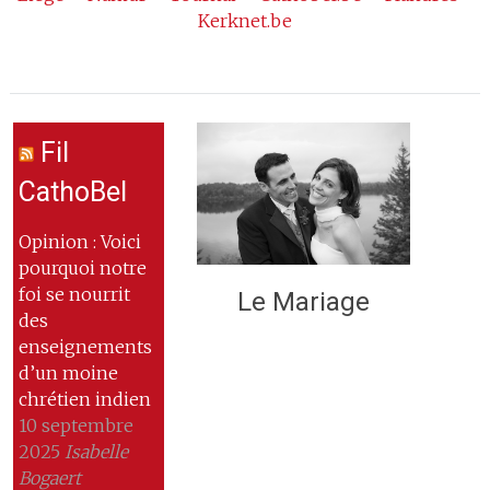
Kerknet.be
Fil
CathoBel
Opinion : Voici
pourquoi notre
foi se nourrit
Le Mariage
des
enseignements
d’un moine
chrétien indien
10 septembre
2025
Isabelle
Bogaert