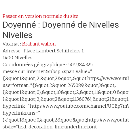
Passer en version normale du site
Doyenné :
Doyenné de Nivelles
Nivelles
Vicariat :
Brabant wallon
Adresse :
Place Lambert Schiffelers,1
1400
Nivelles
Coordonnées géographique : 50,598:4,325
messe sur internet:&nbsp;<span value="
{&quot;1&quot;:2,&quot;2&quot;:&quot;https://www.y
userformat="{&quot;2&quot;:265089,&quot;3&quot;:
{&quot;1&quot;:0},&quot;10&quot;:2,&quot;11&quot;:0,&quot
{&quot;1&quot;:2,&quot;2&quot;:1136076},&quot;21&quot;:1
hyperlink="https://www.youtube.com/channel/UCEp7
hyperlinkruns="
{&quot;1&quot;:0,&quot;2&quot;:&quot;https://www.yo
style="text-decoration-line:underline;font-