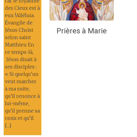
car le royaume
des Cieux est à
eux !Alléluia.
Évangile de
Prières à Marie
Jésus Christ
selon saint
Matthieu En
ce temps-là,
Jésus disait à
ses disciples :
« Si quelqu’un
veut marcher
à ma suite,
qu’il renonce à
lui-même,
qu’il prenne sa
croix et qu’il
[…]