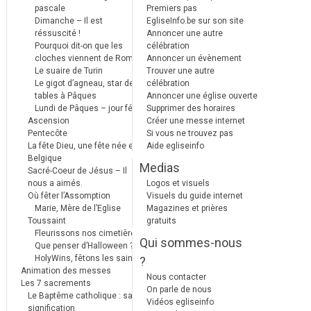
pascale
Premiers pas
Dimanche – Il est
EgliseInfo.be sur son site
réssuscité !
Annoncer une autre
Pourquoi dit-on que les
célébration
cloches viennent de Rome ?
Annoncer un évènement
Le suaire de Turin
Trouver une autre
Le gigot d’agneau, star des
célébration
tables à Pâques
Annoncer une église ouverte
Lundi de Pâques – jour férié
Supprimer des horaires
Ascension
Créer une messe internet
Pentecôte
Si vous ne trouvez pas
La fête Dieu, une fête née en
Aide egliseinfo
Belgique
Medias
Sacré-Coeur de Jésus – Il
nous a aimés.
Logos et visuels
Où fêter l’Assomption
Visuels du guide internet
Marie, Mère de l’Eglise
Magazines et prières
Toussaint
gratuits
Fleurissons nos cimetières
Qui sommes-nous
Que penser d’Halloween ?
HolyWins, fêtons les saints !
?
Animation des messes
Nous contacter
Les 7 sacrements
On parle de nous
Le Baptême catholique : sa
Vidéos egliseinfo
signification