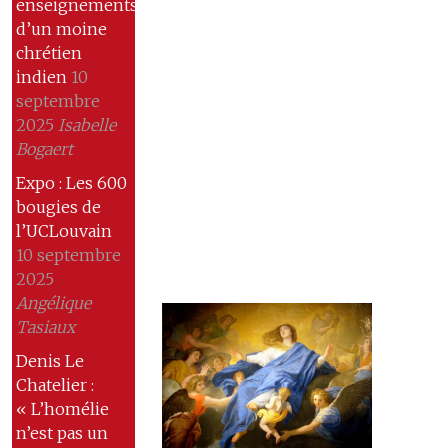
enseignements
d’un moine
chrétien
indien
10
septembre
2025
Isabelle
Bogaert
Expo : Les 600
bougies de
l’UCLouvain
10 septembre
2025
Angélique
Tasiaux
Denis Le
Chatelier :
« L’homélie
n’est pas un