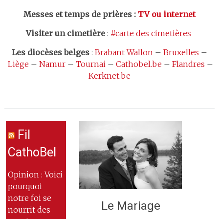
Messes et temps de prières
:
TV ou internet
Visiter un cimetière
:
#carte des cimetières
Les
diocèses belges
:
Brabant Wallon
–
Bruxelles
–
Liège
–
Namur
–
Tournai
–
Cathobel.be
–
Flandres
–
Kerknet.be
Fil
CathoBel
Opinion : Voici
pourquoi
notre foi se
Le Mariage
nourrit des