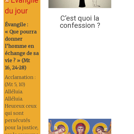
Évangile
du jour
C’est quoi la
confession ?
Évangile :
« Que pourra
donner
l’homme en
échange de sa
vie ? » (Mt
16, 24-28)
Acclamation :
(Mt 5, 10)
Alléluia.
Alléluia.
Heureux ceux
qui sont
persécutés
pour la justice,