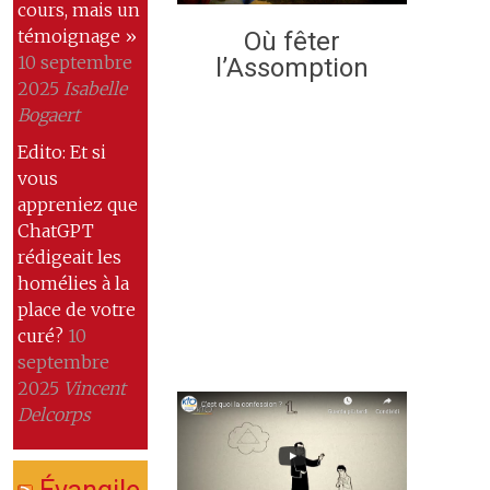
cours, mais un
témoignage »
Où fêter
10 septembre
l’Assomption
2025
Isabelle
Bogaert
Edito: Et si
vous
appreniez que
ChatGPT
rédigeait les
homélies à la
place de votre
curé?
10
septembre
2025
Vincent
Delcorps