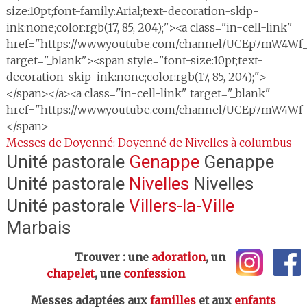
size:10pt;font-family:Arial;text-decoration-skip-
ink:none;color:rgb(17, 85, 204);"><a class="in-cell-link"
href="https://www.youtube.com/channel/UCEp7mW4Wf
target="_blank"><span style="font-size:10pt;text-
decoration-skip-ink:none;color:rgb(17, 85, 204);">
</span></a><a class="in-cell-link" target="_blank"
href="https://www.youtube.com/channel/UCEp7mW4Wf
</span>
Messes de Doyenné: Doyenné de Nivelles à columbus
Unité pastorale
Genappe
Genappe
Unité pastorale
Nivelles
Nivelles
Unité pastorale
Villers-la-Ville
Marbais
Trouver : une
adoration
, un
chapelet
, une
confession
Messes adaptées aux
familles
et aux
enfants