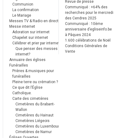
Revue de presse
Communion
Communiqué : +64% des
La confirmation
recherches pour le mercredi
Le Mariage
des Cendres 2025
Messes TV & Radio en direct
Communiqué : 10ème
Messe internet
anniversaire d’egliseinfo.be
Adoration sur internet
à Pâques 2024
Chapelet sur internet
1.600 célébrations de Noël
Célébrer et prier par internet
Conditions Générales de
Que penser des messes
Vente
internet?
Annuaire des églises
Funérailles
Prières & musiques pour
funérailles
Pleine terre ou crémation ?
Ce que dit l’Église
Catholique.
Carte des cimetières
Cimetières du Brabant-
Wallon
Cimetières du Hainaut
Cimetières Liégeois
Cimetières du Luxembourg
Cimetières de Namur
Églises Ouvertes