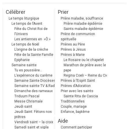
Célébrer
Prier
Le temps liturgique
Prière maladie, souffrance
Le temps de l’Avent
Prière maladie épidémie
Fête du Christ Roi de
Saints maladie épidémie
l’Univers
Prière de communion
Les antiennes en »Ô »
spirituelle
Le temps de Noël
Prières au Père
L’origine de la crèche
Prières à Jésus
Fête de la Sainte Famille
Prières à Marie
Epiphanie
Le Rosaire ou le chapelet
Semaine sainte
Marathon de prière avec le
Tu es poussière…
pape
L’expérience du carême
Regina Coeli – Reine du Ciel
Semaine Sainte Diocèses
Prières à l’Esprit Saint
Semaine sainte TV & Radio
Prières d’Adoration
Dimanche des rameaux
Prier avec les saints
Triduum Pascal
Sainte Rita de Cascia
Messe Chrismale
Traditionnelles
Jeudi saint
Couple, mariage
Jeudi Saint: Fêtons nos
Enfance, baptême
prêtres
Aide
Vendredi saint – la croix
Samedi saint et vigile
Comment participer