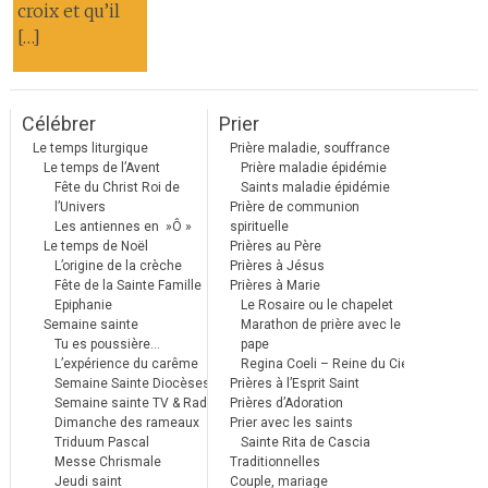
croix et qu’il
[…]
Célébrer
Prier
Le temps liturgique
Prière maladie, souffrance
Le temps de l’Avent
Prière maladie épidémie
Fête du Christ Roi de
Saints maladie épidémie
l’Univers
Prière de communion
Les antiennes en »Ô »
spirituelle
Le temps de Noël
Prières au Père
L’origine de la crèche
Prières à Jésus
Fête de la Sainte Famille
Prières à Marie
Epiphanie
Le Rosaire ou le chapelet
Semaine sainte
Marathon de prière avec le
Tu es poussière…
pape
L’expérience du carême
Regina Coeli – Reine du Ciel
Semaine Sainte Diocèses
Prières à l’Esprit Saint
Semaine sainte TV & Radio
Prières d’Adoration
Dimanche des rameaux
Prier avec les saints
Triduum Pascal
Sainte Rita de Cascia
Messe Chrismale
Traditionnelles
Jeudi saint
Couple, mariage