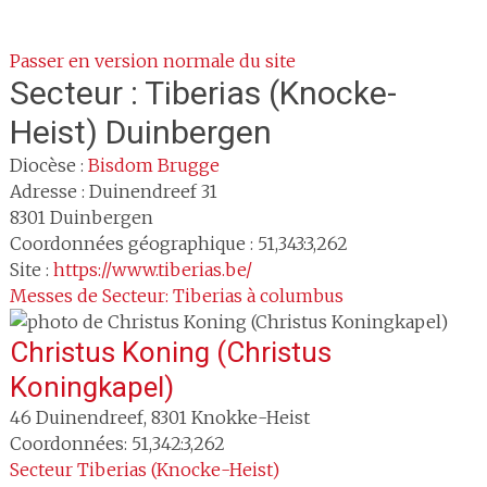
Passer en version normale du site
Secteur :
Tiberias (Knocke-
Heist) Duinbergen
Diocèse :
Bisdom Brugge
Adresse :
Duinendreef 31
8301
Duinbergen
Coordonnées géographique : 51,343:3,262
Site :
https://www.tiberias.be/
Messes de Secteur: Tiberias à columbus
Christus Koning (Christus
Koningkapel)
46 Duinendreef
,
8301
Knokke-Heist
Coordonnées: 51,342:3,262
Secteur
Tiberias (Knocke-Heist)