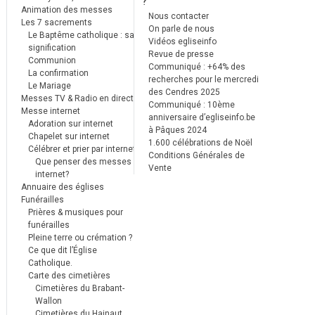
?
Animation des messes
Nous contacter
Les 7 sacrements
On parle de nous
Le Baptême catholique : sa
Vidéos egliseinfo
signification
Revue de presse
Communion
Communiqué : +64% des
La confirmation
recherches pour le mercredi
Le Mariage
des Cendres 2025
Messes TV & Radio en direct
Communiqué : 10ème
Messe internet
anniversaire d’egliseinfo.be
Adoration sur internet
à Pâques 2024
Chapelet sur internet
1.600 célébrations de Noël
Célébrer et prier par internet
Conditions Générales de
Que penser des messes
Vente
internet?
Annuaire des églises
Funérailles
Prières & musiques pour
funérailles
Pleine terre ou crémation ?
Ce que dit l’Église
Catholique.
Carte des cimetières
Cimetières du Brabant-
Wallon
Cimetières du Hainaut