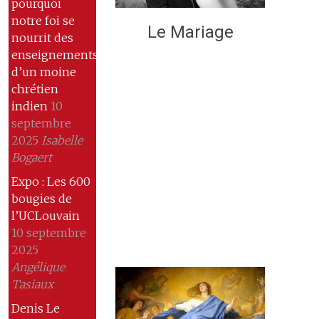
pourquoi
notre foi se
Le Mariage
nourrit des
enseignements
d’un moine
chrétien
indien
10
septembre
2025
Isabelle
Bogaert
Expo : Les 600
bougies de
l’UCLouvain
10 septembre
2025
Angélique
Tasiaux
Denis Le