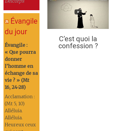
Delcorps
Évangile
du jour
C’est quoi la
confession ?
Évangile :
« Que pourra
donner
l’homme en
échange de sa
vie ? » (Mt
16, 24-28)
Acclamation :
(Mt 5, 10)
Alléluia.
Alléluia.
Heureux ceux