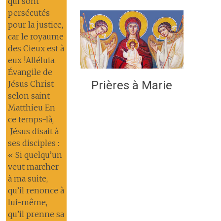
qui sont
persécutés
pour la justice,
car le royaume
des Cieux est à
eux !Alléluia.
Évangile de
Prières à Marie
Jésus Christ
selon saint
Matthieu En
ce temps-là,
Jésus disait à
ses disciples :
« Si quelqu’un
veut marcher
à ma suite,
qu’il renonce à
lui-même,
qu’il prenne sa