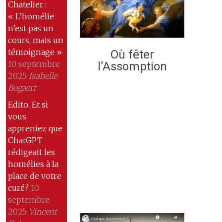
Chatelier :
« L’homélie
n’est pas un
cours, mais un
témoignage »
Où fêter
10 septembre
l’Assomption
2025
Isabelle
Bogaert
Edito: Et si
vous
appreniez que
ChatGPT
rédigeait les
homélies à la
place de votre
curé?
10
septembre
2025
Vincent