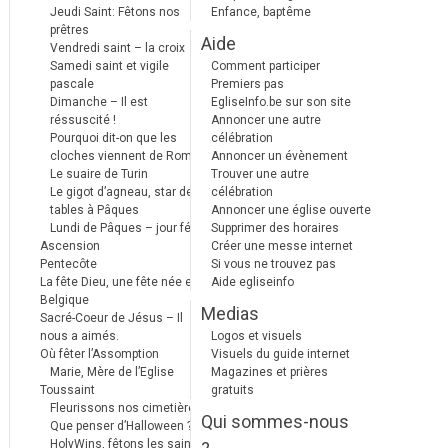
Jeudi Saint: Fêtons nos
Enfance, baptême
prêtres
Aide
Vendredi saint – la croix
Samedi saint et vigile
Comment participer
pascale
Premiers pas
Dimanche – Il est
EgliseInfo.be sur son site
réssuscité !
Annoncer une autre
Pourquoi dit-on que les
célébration
cloches viennent de Rome ?
Annoncer un évènement
Le suaire de Turin
Trouver une autre
Le gigot d’agneau, star des
célébration
tables à Pâques
Annoncer une église ouverte
Lundi de Pâques – jour férié
Supprimer des horaires
Ascension
Créer une messe internet
Pentecôte
Si vous ne trouvez pas
La fête Dieu, une fête née en
Aide egliseinfo
Belgique
Medias
Sacré-Coeur de Jésus – Il
nous a aimés.
Logos et visuels
Où fêter l’Assomption
Visuels du guide internet
Marie, Mère de l’Eglise
Magazines et prières
Toussaint
gratuits
Fleurissons nos cimetières
Qui sommes-nous
Que penser d’Halloween ?
HolyWins, fêtons les saints !