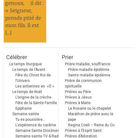
genoux, il dit :
« Seigneur,
prends pitié de
mon fils. Il est
[…]
Célébrer
Prier
Le temps liturgique
Prière maladie, souffrance
Le temps de l’Avent
Prière maladie épidémie
Fête du Christ Roi de
Saints maladie épidémie
l’Univers
Prière de communion
Les antiennes en »Ô »
spirituelle
Le temps de Noël
Prières au Père
L’origine de la crèche
Prières à Jésus
Fête de la Sainte Famille
Prières à Marie
Epiphanie
Le Rosaire ou le chapelet
Semaine sainte
Marathon de prière avec le
Tu es poussière…
pape
L’expérience du carême
Regina Coeli – Reine du Ciel
Semaine Sainte Diocèses
Prières à l’Esprit Saint
Semaine sainte TV & Radio
Prières d’Adoration