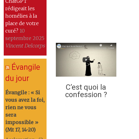
ChatGPT
rédigeait les
homélies à la
place de votre
curé?
10
septembre 2025
Vincent Delcorps
Évangile
du jour
C’est quoi la
Évangile : « Si
confession ?
vous avez la foi,
rien ne vous
sera
impossible »
(Mt 17, 14-20)