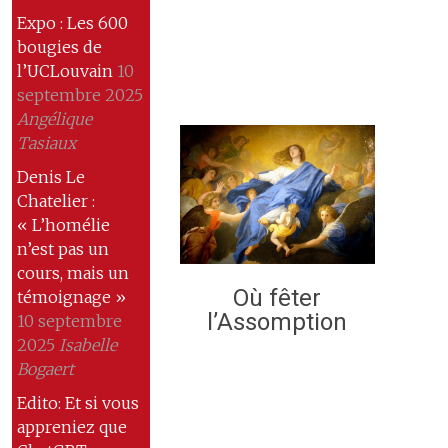
Expo : Les 600
bougies de
l’UCLouvain
10
septembre 2025
Angélique
Tasiaux
Denis Le
Chatelier :
« L’homélie
n’est pas un
cours, mais un
Où fêter
témoignage »
l’Assomption
10 septembre
2025
Isabelle
Bogaert
Edito: Et si vous
appreniez que