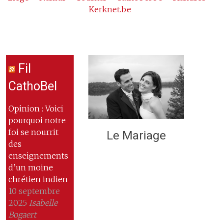
Kerknet.be
Fil
CathoBel
Opinion : Voici
pourquoi notre
foi se nourrit
Le Mariage
des
enseignements
d’un moine
chrétien indien
10 septembre
2025
Isabelle
Bogaert