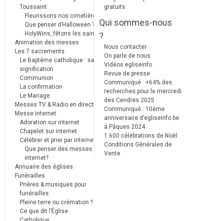
Toussaint
gratuits
Fleurissons nos cimetières
Qui sommes-nous
Que penser d’Halloween ?
HolyWins, fêtons les saints !
?
Animation des messes
Nous contacter
Les 7 sacrements
On parle de nous
Le Baptême catholique : sa
Vidéos egliseinfo
signification
Revue de presse
Communion
Communiqué : +64% des
La confirmation
recherches pour le mercredi
Le Mariage
des Cendres 2025
Messes TV & Radio en direct
Communiqué : 10ème
Messe internet
anniversaire d’egliseinfo.be
Adoration sur internet
à Pâques 2024
Chapelet sur internet
1.600 célébrations de Noël
Célébrer et prier par internet
Conditions Générales de
Que penser des messes
Vente
internet?
Annuaire des églises
Funérailles
Prières & musiques pour
funérailles
Pleine terre ou crémation ?
Ce que dit l’Église
Catholique.