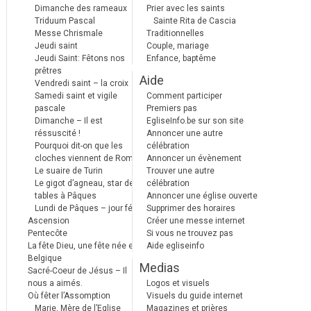
Dimanche des rameaux
Prier avec les saints
Triduum Pascal
Sainte Rita de Cascia
Messe Chrismale
Traditionnelles
Jeudi saint
Couple, mariage
Jeudi Saint: Fêtons nos
Enfance, baptême
prêtres
Aide
Vendredi saint – la croix
Samedi saint et vigile
Comment participer
pascale
Premiers pas
Dimanche – Il est
EgliseInfo.be sur son site
réssuscité !
Annoncer une autre
Pourquoi dit-on que les
célébration
cloches viennent de Rome ?
Annoncer un évènement
Le suaire de Turin
Trouver une autre
Le gigot d’agneau, star des
célébration
tables à Pâques
Annoncer une église ouverte
Lundi de Pâques – jour férié
Supprimer des horaires
Ascension
Créer une messe internet
Pentecôte
Si vous ne trouvez pas
La fête Dieu, une fête née en
Aide egliseinfo
Belgique
Medias
Sacré-Coeur de Jésus – Il
nous a aimés.
Logos et visuels
Où fêter l’Assomption
Visuels du guide internet
Marie, Mère de l’Eglise
Magazines et prières