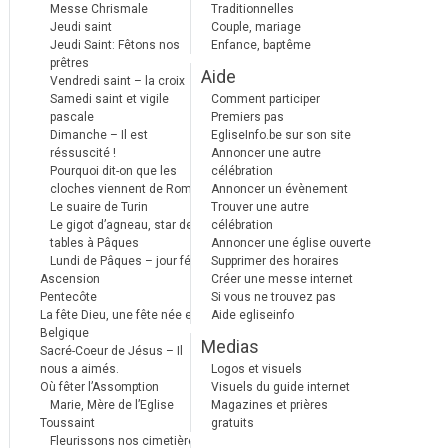
Messe Chrismale
Traditionnelles
Jeudi saint
Couple, mariage
Jeudi Saint: Fêtons nos
Enfance, baptême
prêtres
Aide
Vendredi saint – la croix
Samedi saint et vigile
Comment participer
pascale
Premiers pas
Dimanche – Il est
EgliseInfo.be sur son site
réssuscité !
Annoncer une autre
Pourquoi dit-on que les
célébration
cloches viennent de Rome ?
Annoncer un évènement
Le suaire de Turin
Trouver une autre
Le gigot d’agneau, star des
célébration
tables à Pâques
Annoncer une église ouverte
Lundi de Pâques – jour férié
Supprimer des horaires
Ascension
Créer une messe internet
Pentecôte
Si vous ne trouvez pas
La fête Dieu, une fête née en
Aide egliseinfo
Belgique
Medias
Sacré-Coeur de Jésus – Il
nous a aimés.
Logos et visuels
Où fêter l’Assomption
Visuels du guide internet
Marie, Mère de l’Eglise
Magazines et prières
Toussaint
gratuits
Fleurissons nos cimetières