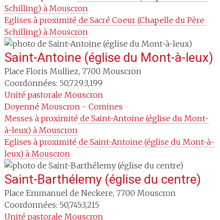
Schilling) à Mouscron
Eglises à proximité
 de Sacré Coeur (Chapelle du Père 
Schilling) à Mouscron
Saint-Antoine (église du Mont-à-leux)
Place Floris Mulliez
,
7700
Mouscron
Coordonnées: 50,729:3,199
Unité pastorale
Mouscron
Doyenné
Mouscron - Comines
Messes à proximité
 de Saint-Antoine (église du Mont-
à-leux) à Mouscron
Eglises à proximité
 de Saint-Antoine (église du Mont-à-
leux) à Mouscron
Saint-Barthélemy (église du centre)
Place Emmanuel de Neckere
,
7700
Mouscron
Coordonnées: 50,745:3,215
Unité pastorale
Mouscron