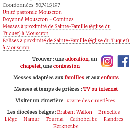
Coordonnées: 50,741:3,197
Unité pastorale
Mouscron
Doyenné
Mouscron - Comines
Messes à proximité
 de Sainte-Famille (église du 
Tuquet) à Mouscron
Eglises à proximité
 de Sainte-Famille (église du Tuquet) 
à Mouscron
Trouver : une
adoration
, un
chapelet
, une
confession
Messes adaptées aux
familles
et aux
enfants
Messes et temps de prières
:
TV ou internet
Visiter un cimetière
:
#carte des cimetières
Les
diocèses belges
:
Brabant Wallon
–
Bruxelles
–
Liège
–
Namur
–
Tournai
–
Cathobel.be
–
Flandres
–
Kerknet.be