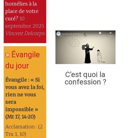
homélies à la
place de votre
curé?
10
septembre 2025
Vincent Delcorps
Évangile
du jour
C’est quoi la
Évangile : « Si
confession ?
vous avez la foi,
rien ne vous
sera
impossible »
(Mt 17, 14-20)
Acclamation : (2
Tm 1, 10)