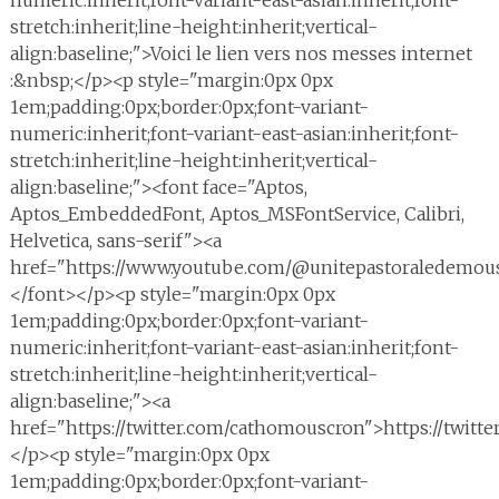
numeric:inherit;font-variant-east-asian:inherit;font-
stretch:inherit;line-height:inherit;vertical-
align:baseline;">Voici le lien vers nos messes internet
:&nbsp;</p><p style="margin:0px 0px
1em;padding:0px;border:0px;font-variant-
numeric:inherit;font-variant-east-asian:inherit;font-
stretch:inherit;line-height:inherit;vertical-
align:baseline;"><font face="Aptos,
Aptos_EmbeddedFont, Aptos_MSFontService, Calibri,
Helvetica, sans-serif"><a
href="https://www.youtube.com/@unitepastoraledemou
</font></p><p style="margin:0px 0px
1em;padding:0px;border:0px;font-variant-
numeric:inherit;font-variant-east-asian:inherit;font-
stretch:inherit;line-height:inherit;vertical-
align:baseline;"><a
href="https://twitter.com/cathomouscron">https://twit
</p><p style="margin:0px 0px
1em;padding:0px;border:0px;font-variant-