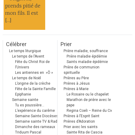
prends pitié de
mon fils. Il est
[…]
Célébrer
Prier
Le temps liturgique
Prière maladie, souffrance
Le temps de l’Avent
Prière maladie épidémie
Fête du Christ Roi de
Saints maladie épidémie
l’Univers
Prière de communion
Les antiennes en »Ô »
spirituelle
Le temps de Noël
Prières au Père
L’origine de la crèche
Prières à Jésus
Fête de la Sainte Famille
Prières à Marie
Epiphanie
Le Rosaire ou le chapelet
Semaine sainte
Marathon de prière avec le
Tu es poussière…
pape
L’expérience du carême
Regina Coeli – Reine du Ciel
Semaine Sainte Diocèses
Prières à l’Esprit Saint
Semaine sainte TV & Radio
Prières d’Adoration
Dimanche des rameaux
Prier avec les saints
Triduum Pascal
Sainte Rita de Cascia