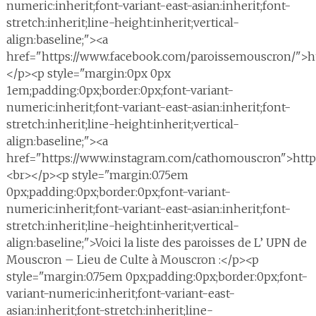
numeric:inherit;font-variant-east-asian:inherit;font-
stretch:inherit;line-height:inherit;vertical-
align:baseline;"><a
href="https://www.facebook.com/paroissemouscron/">h
</p><p style="margin:0px 0px
1em;padding:0px;border:0px;font-variant-
numeric:inherit;font-variant-east-asian:inherit;font-
stretch:inherit;line-height:inherit;vertical-
align:baseline;"><a
href="https://www.instagram.com/cathomouscron">htt
<br></p><p style="margin:0.75em
0px;padding:0px;border:0px;font-variant-
numeric:inherit;font-variant-east-asian:inherit;font-
stretch:inherit;line-height:inherit;vertical-
align:baseline;">Voici la liste des paroisses de L’ UPN de
Mouscron – Lieu de Culte à Mouscron :</p><p
style="margin:0.75em 0px;padding:0px;border:0px;font-
variant-numeric:inherit;font-variant-east-
asian:inherit;font-stretch:inherit;line-