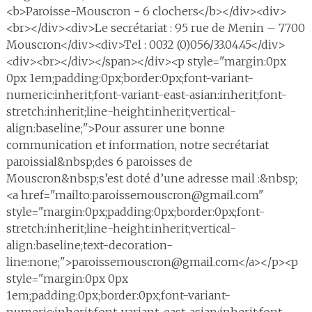
<b>Paroisse-Mouscron - 6 clochers</b></div><div>
<br></div><div>Le secrétariat : 95 rue de Menin – 7700
Mouscron</div><div>Tel : 0032 (0)056/33.04.45</div>
<div><br></div></span></div><p style="margin:0px
0px 1em;padding:0px;border:0px;font-variant-
numeric:inherit;font-variant-east-asian:inherit;font-
stretch:inherit;line-height:inherit;vertical-
align:baseline;">Pour assurer une bonne
communication et information, notre secrétariat
paroissial&nbsp;des 6 paroisses de
Mouscron&nbsp;s’est doté d’une adresse mail :&nbsp;
<a href="mailto:paroissemouscron@gmail.com"
style="margin:0px;padding:0px;border:0px;font-
stretch:inherit;line-height:inherit;vertical-
align:baseline;text-decoration-
line:none;">paroissemouscron@gmail.com</a></p><p
style="margin:0px 0px
1em;padding:0px;border:0px;font-variant-