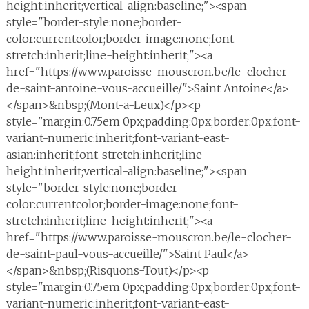
height:inherit;vertical-align:baseline;"><span
style="border-style:none;border-
color:currentcolor;border-image:none;font-
stretch:inherit;line-height:inherit;"><a
href="https://www.paroisse-mouscron.be/le-clocher-
de-saint-antoine-vous-accueille/">Saint Antoine</a>
</span>&nbsp;(Mont-a-Leux)</p><p
style="margin:0.75em 0px;padding:0px;border:0px;font-
variant-numeric:inherit;font-variant-east-
asian:inherit;font-stretch:inherit;line-
height:inherit;vertical-align:baseline;"><span
style="border-style:none;border-
color:currentcolor;border-image:none;font-
stretch:inherit;line-height:inherit;"><a
href="https://www.paroisse-mouscron.be/le-clocher-
de-saint-paul-vous-accueille/">Saint Paul</a>
</span>&nbsp;(Risquons-Tout)</p><p
style="margin:0.75em 0px;padding:0px;border:0px;font-
variant-numeric:inherit;font-variant-east-