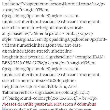
line:none;">baptememouscron@hotmail.com</a></p>
<p style="margin:0.75em
0px;padding:0px;border:0px;font-variant-
numeric:inherit;font-variant-east-asian:inherit;font-
stretch:inherit;line-height:inherit;vertical-
align:baseline;">Aider la paroisse :&nbsp;</p><p
style="margin:0.75em 0px;padding:0px;border:0px;font-
variant-numeric:inherit;font-variant-east-
asian:inherit;font-stretch:inherit;line-
height:inherit;vertical-align:baseline;">compte. IBAN :
BE69 7320 0354 3278</p><p style="margin:0.75em
0px;padding:0px;border:0px;font-variant-
numeric:inherit;font-variant-east-asian:inherit;font-
stretch:inherit;font-size:16.0016px;line-
height:inherit;font-family:Ubuntu, Arial,
Tahoma;vertical-align:baseline;color:rgb(17, 17,
17);background-color:rgb(255, 255, 255);"><br></p>
Messes de Unité pastorale: Mouscron à columbus