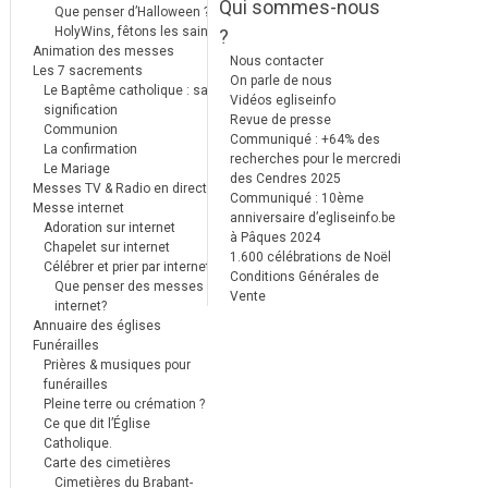
Qui sommes-nous
Que penser d’Halloween ?
HolyWins, fêtons les saints !
?
Animation des messes
Nous contacter
Les 7 sacrements
On parle de nous
Le Baptême catholique : sa
Vidéos egliseinfo
signification
Revue de presse
Communion
Communiqué : +64% des
La confirmation
recherches pour le mercredi
Le Mariage
des Cendres 2025
Messes TV & Radio en direct
Communiqué : 10ème
Messe internet
anniversaire d’egliseinfo.be
Adoration sur internet
à Pâques 2024
Chapelet sur internet
1.600 célébrations de Noël
Célébrer et prier par internet
Conditions Générales de
Que penser des messes
Vente
internet?
Annuaire des églises
Funérailles
Prières & musiques pour
funérailles
Pleine terre ou crémation ?
Ce que dit l’Église
Catholique.
Carte des cimetières
Cimetières du Brabant-