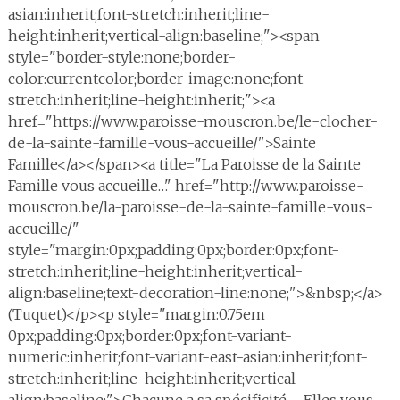
asian:inherit;font-stretch:inherit;line-
height:inherit;vertical-align:baseline;"><span
style="border-style:none;border-
color:currentcolor;border-image:none;font-
stretch:inherit;line-height:inherit;"><a
href="https://www.paroisse-mouscron.be/le-clocher-
de-la-sainte-famille-vous-accueille/">Sainte
Famille</a></span><a title="La Paroisse de la Sainte
Famille vous accueille…" href="http://www.paroisse-
mouscron.be/la-paroisse-de-la-sainte-famille-vous-
accueille/"
style="margin:0px;padding:0px;border:0px;font-
stretch:inherit;line-height:inherit;vertical-
align:baseline;text-decoration-line:none;">&nbsp;</a>
(Tuquet)</p><p style="margin:0.75em
0px;padding:0px;border:0px;font-variant-
numeric:inherit;font-variant-east-asian:inherit;font-
stretch:inherit;line-height:inherit;vertical-