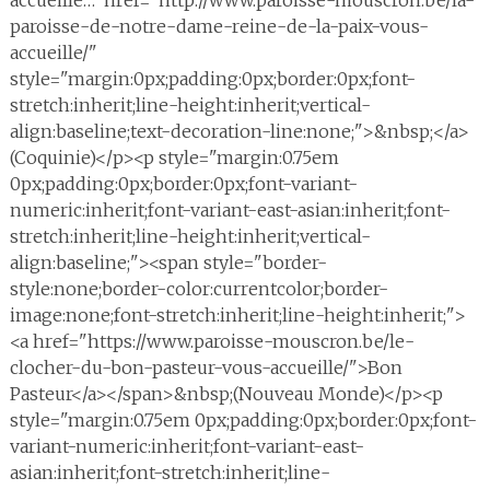
accueille…" href="http://www.paroisse-mouscron.be/la-
paroisse-de-notre-dame-reine-de-la-paix-vous-
accueille/"
style="margin:0px;padding:0px;border:0px;font-
stretch:inherit;line-height:inherit;vertical-
align:baseline;text-decoration-line:none;">&nbsp;</a>
(Coquinie)</p><p style="margin:0.75em
0px;padding:0px;border:0px;font-variant-
numeric:inherit;font-variant-east-asian:inherit;font-
stretch:inherit;line-height:inherit;vertical-
align:baseline;"><span style="border-
style:none;border-color:currentcolor;border-
image:none;font-stretch:inherit;line-height:inherit;">
<a href="https://www.paroisse-mouscron.be/le-
clocher-du-bon-pasteur-vous-accueille/">Bon
Pasteur</a></span>&nbsp;(Nouveau Monde)</p><p
style="margin:0.75em 0px;padding:0px;border:0px;font-
variant-numeric:inherit;font-variant-east-
asian:inherit;font-stretch:inherit;line-