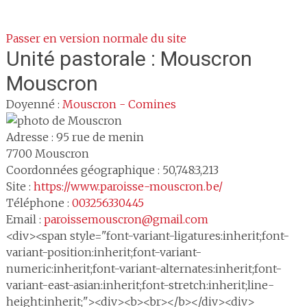
Passer en version normale du site
Unité pastorale :
Mouscron
Mouscron
Doyenné :
Mouscron - Comines
Adresse :
95 rue de menin
7700
Mouscron
Coordonnées géographique : 50,748:3,213
Site :
https://www.paroisse-mouscron.be/
Téléphone :
003256330445
Email :
paroissemouscron@gmail.com
<div><span style="font-variant-ligatures:inherit;font-
variant-position:inherit;font-variant-
numeric:inherit;font-variant-alternates:inherit;font-
variant-east-asian:inherit;font-stretch:inherit;line-
height:inherit;"><div><b><br></b></div><div>