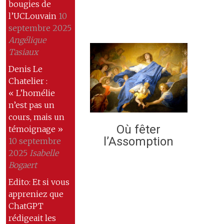
bougies de
l’UCLouvain
10
septembre 2025
Angélique
Tasiaux
Denis Le
Chatelier :
« L’homélie
n’est pas un
cours, mais un
Où fêter
témoignage »
l’Assomption
10 septembre
2025
Isabelle
Bogaert
Edito: Et si vous
appreniez que
ChatGPT
rédigeait les