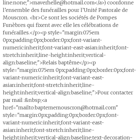
line:none;">maverhelle@hotmail.com</a>) coordonne
l’ensemble des funérailles pour l’Unité Pastorale de
Mouscron. <br>Ce sont les sociétés de Pompes
Funèbres qui fixent avec elle les célébrations de
funérailles.</p><p style="margin:0.75em
0px;padding:0px;border:0px;font-variant-
numeric:inherit;font-variant-east-asian:inherit;font-
stretch:inherit;line-height:inherit;vertical-
align:baseline;">Relais baptême</p><p
style="margin:0.75em 0px;padding:0px;border:0px;font-
variant-numeric:inherit;font-variant-east-
asian:inherit;font-stretch:inherit;line-
height:inherit;vertical-align:baseline;">Pour contacter
par mail :&nbsp;<a
href="mailto:baptememouscron@hotmail.com"
style="margin:0px;padding:0px;border:0px;font-
variant-numeric:inherit;font-variant-east-
asian:inherit;font-stretch:inherit;line-
height:inherit;vertical-align:baseline;text-decoration-