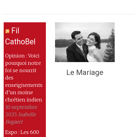
Fil
CathoBel
Opinion : Voici
pourquoi notre
foi se nourrit
Le Mariage
des
enseignements
d’un moine
chrétien indien
10 septembre
2025
Isabelle
Bogaert
Expo : Les 600