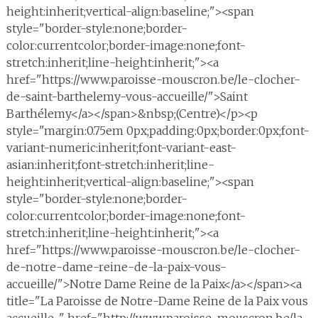
height:inherit;vertical-align:baseline;"><span
style="border-style:none;border-
color:currentcolor;border-image:none;font-
stretch:inherit;line-height:inherit;"><a
href="https://www.paroisse-mouscron.be/le-clocher-
de-saint-barthelemy-vous-accueille/">Saint
Barthélemy</a></span>&nbsp;(Centre)</p><p
style="margin:0.75em 0px;padding:0px;border:0px;font-
variant-numeric:inherit;font-variant-east-
asian:inherit;font-stretch:inherit;line-
height:inherit;vertical-align:baseline;"><span
style="border-style:none;border-
color:currentcolor;border-image:none;font-
stretch:inherit;line-height:inherit;"><a
href="https://www.paroisse-mouscron.be/le-clocher-
de-notre-dame-reine-de-la-paix-vous-
accueille/">Notre Dame Reine de la Paix</a></span><a
title="La Paroisse de Notre-Dame Reine de la Paix vous