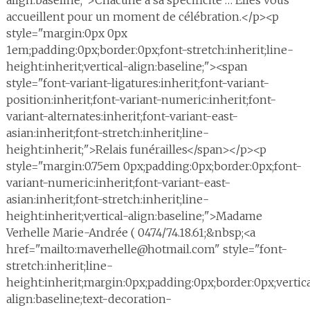
align:baseline;">Chacune a sa spécificité … Elles vous
accueillent pour un moment de célébration.</p><p
style="margin:0px 0px
1em;padding:0px;border:0px;font-stretch:inherit;line-
height:inherit;vertical-align:baseline;"><span
style="font-variant-ligatures:inherit;font-variant-
position:inherit;font-variant-numeric:inherit;font-
variant-alternates:inherit;font-variant-east-
asian:inherit;font-stretch:inherit;line-
height:inherit;">Relais funérailles</span></p><p
style="margin:0.75em 0px;padding:0px;border:0px;font-
variant-numeric:inherit;font-variant-east-
asian:inherit;font-stretch:inherit;line-
height:inherit;vertical-align:baseline;">Madame
Verhelle Marie-Andrée ( 0474/74.18.61;&nbsp;<a
href="mailto:maverhelle@hotmail.com" style="font-
stretch:inherit;line-
height:inherit;margin:0px;padding:0px;border:0px;vertic
align:baseline;text-decoration-