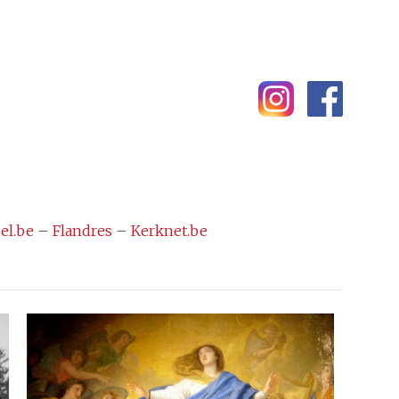
el.be
–
Flandres
–
Kerknet.be