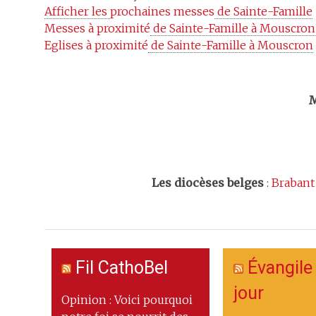
Afficher les 
prochaines messes
 de Sainte-Famille
Messes à proximité
 de Sainte-Famille à Mouscron
Eglises à proximité
 de Sainte-Famille à Mouscron
Trouv
M
Les
diocèses belges
:
Brabant
Fil CathoBel
Évangile
jour
Opinion : Voici pourquoi