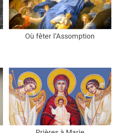
Où fêter l’Assomption
Prières à Marie