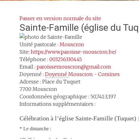
Passer en version normale du site
Sainte-Famille
(église du Tu
Unité pastorale :
Mouscron
Site:
https://www.paroisse-mouscron.be/
Téléphone :
003256330445
Email :
paroissemouscron@gmail.com
Doyenné :
Doyenné 
Mouscron - Comines
Adresse :
Place du Tuquet
7700
Mouscron
Coordonnées géographique : 50,741:3,197
Informations supplémentaires :
Célébration à l’église Sainte-Famille (Tuquet) 
* Le dimanche :