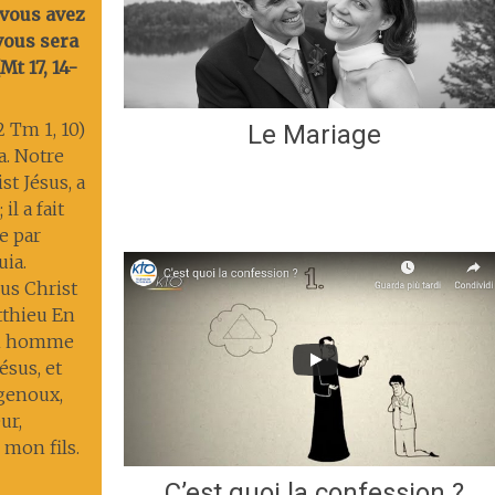
 vous avez
 vous sera
t 17, 14-
2 Tm 1, 10)
Le Mariage
ia. Notre
st Jésus, a
il a fait
ie par
uia.
us Christ
tthieu En
un homme
ésus, et
 genoux,
ur,
 mon fils.
C’est quoi la confession ?