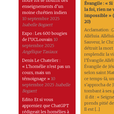
notre foi se nourrit des
Évangile : « Si
enseignements d’un
la foi, rien ne
moine chrétien indien
impossible » (M
10 septembre 2025
20)
Isabelle Bogaert
Acclamation : (
Expo : Les 600 bougies
Alléluia. Allélu
de l’UCLouvain
10
Sauveur, le Chri
septembre 2025
détruit la mort ; 
Angélique Tasiaux
resplendir la v
Denis Le Chatelier :
l’Évangile.Allél
« L’homélie n’est pas un
Évangile de Jés
cours, mais un
selon saint Ma
témoignage »
10
ce temps-là, 
septembre 2025
Isabelle
s'approcha de J
Bogaert
tombant à ses
il dit : « Seigne
Edito: Et si vous
prends pitié de
appreniez que ChatGPT
Il est […]
rédigeait les homélies à