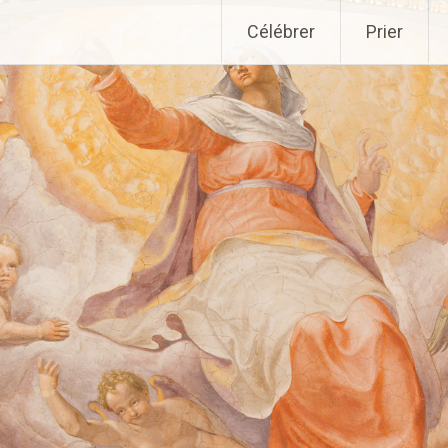
Aller
Célébrer
Prier
au
contenu
principal