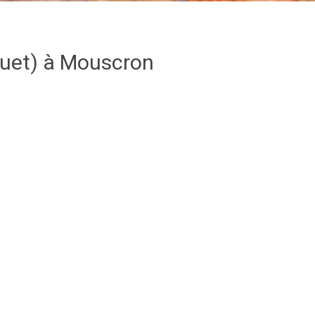
quet) à Mouscron
: