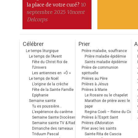
la place de votre curé?
10
septembre 2025
Vincent
Delcorps
Célébrer
Prier
A
Le temps liturgique
Prière maladie, souffrance
Le temps de l’Avent
Prière maladie épidémie
Fête du Christ Roi de
Saints maladie épidémie
l’Univers
Prière de communion
Les antiennes en »Ô »
spirituelle
Le temps de Noël
Prières au Père
L’origine de la crèche
Prières à Jésus
Fête de la Sainte Famille
Prières à Marie
Epiphanie
Le Rosaire ou le chapelet
Semaine sainte
Marathon de prière avec le
Tu es poussière…
pape
L’expérience du carême
Regina Coeli – Reine du Ciel
Semaine Sainte Diocèses
Prières à l’Esprit Saint
Semaine sainte TV & Radio
Prières d’Adoration
Dimanche des rameaux
Prier avec les saints
Triduum Pascal
Sainte Rita de Cascia