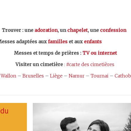
er : une
adoration
, un
chapelet
, une
confession
esses adaptées aux
familles
et aux
enfants
Messes et temps de prières
:
TV ou internet
Visiter un cimetière
:
#carte des cimetières
 Wallon
–
Bruxelles
–
Liège
–
Namur
–
Tournai
–
Cathob
 du