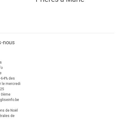
s-nous
us
fo
e
+64% des
 le mercredi
025
 10ème
gliseinfo.be
ons de Noël
érales de