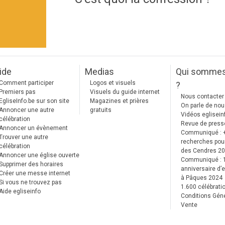
ide
Medias
Qui somme
Comment participer
Logos et visuels
?
Premiers pas
Visuels du guide internet
Nous contacter
EgliseInfo.be sur son site
Magazines et prières
On parle de no
Annoncer une autre
gratuits
Vidéos eglisein
célébration
Revue de press
Annoncer un évènement
Communiqué : 
Trouver une autre
recherches pour
célébration
des Cendres 2
Annoncer une église ouverte
Communiqué :
Supprimer des horaires
anniversaire d’e
Créer une messe internet
à Pâques 2024
Si vous ne trouvez pas
1.600 célébrati
Aide egliseinfo
Conditions Gén
Vente