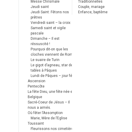
Messe Chrismale
Traditionnelles
Jeudi saint
Couple, mariage
Jeudi Saint: Fêtons nos
Enfance, baptême
prêtres
Vendredi saint – la croix
Samedi saint et vigile
pascale
Dimanche – Il est
réssuscité !
Pourquoi dit-on que les
cloches viennent de Rome ?
Le suaire de Turin
Le gigot d’agneau, star des
tables à Pâques
Lundi de Pâques – jour férié
Ascension
Pentecôte
La fête Dieu, une fête née en
Belgique
Sacré-Coeur de Jésus – Il
nous a aimés.
Où fêter l’Assomption
Marie, Mère de l’Eglise
Toussaint
Fleurissons nos cimetières