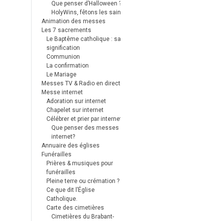
Que penser d’Halloween ?
HolyWins, fêtons les saints !
Animation des messes
Les 7 sacrements
Le Baptême catholique : sa
signification
Communion
La confirmation
Le Mariage
Messes TV & Radio en direct
Messe internet
Adoration sur internet
Chapelet sur internet
Célébrer et prier par internet
Que penser des messes
internet?
Annuaire des églises
Funérailles
Prières & musiques pour
funérailles
Pleine terre ou crémation ?
Ce que dit l’Église
Catholique.
Carte des cimetières
Cimetières du Brabant-