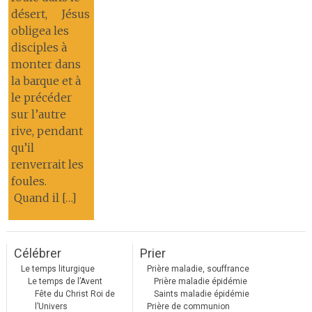
désert, Jésus
obligea les
disciples à
monter dans
la barque et à
le précéder
sur l’autre
rive, pendant
qu’il
renverrait les
foules.
Quand il […]
Célébrer
Prier
Le temps liturgique
Prière maladie, souffrance
Le temps de l’Avent
Prière maladie épidémie
Fête du Christ Roi de
Saints maladie épidémie
l’Univers
Prière de communion