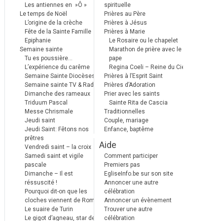
Les antiennes en »Ô »
spirituelle
Le temps de Noël
Prières au Père
L’origine de la crèche
Prières à Jésus
Fête de la Sainte Famille
Prières à Marie
Epiphanie
Le Rosaire ou le chapelet
Semaine sainte
Marathon de prière avec le
Tu es poussière…
pape
L’expérience du carême
Regina Coeli – Reine du Ciel
Semaine Sainte Diocèses
Prières à l’Esprit Saint
Semaine sainte TV & Radio
Prières d’Adoration
Dimanche des rameaux
Prier avec les saints
Triduum Pascal
Sainte Rita de Cascia
Messe Chrismale
Traditionnelles
Jeudi saint
Couple, mariage
Jeudi Saint: Fêtons nos
Enfance, baptême
prêtres
Aide
Vendredi saint – la croix
Samedi saint et vigile
Comment participer
pascale
Premiers pas
Dimanche – Il est
EgliseInfo.be sur son site
réssuscité !
Annoncer une autre
Pourquoi dit-on que les
célébration
cloches viennent de Rome ?
Annoncer un évènement
Le suaire de Turin
Trouver une autre
Le gigot d’agneau, star des
célébration