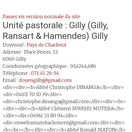
Passer en version normale du site
Unité pastorale :
Gilly (Gilly,
Ransart & Hamendes) Gilly
Doyenné :
Pays de Charleroi
Adresse :
Place Ferrer, 12
6060
Gilly
Coordonnées géographique : 50,424:4,486
Téléphone :
071 41 26 94
Email :
doyengilly@gmail.com
<div><div><b>Abbé Christophe DINANGA</b></div>
<div>0467/ 70 10 39</div>
<div>christophe.dinanga@gmail.com</div><div><br>
</div><div><b>Abbé Clément MWEHU MUTEBA</b>
</div><div>0496/ 21 80 94</div>
<div>mwehumutebaclement@gmail.com</div><div>
<b><br></b></div><div><b>Abbé Ronald MATON</b>