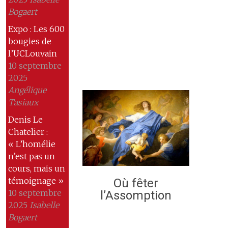
Bogaert
Expo : Les 600
bougies de
l’UCLouvain
10 septembre
2025
Angélique
Tasiaux
Denis Le
Chatelier :
« L’homélie
n’est pas un
cours, mais un
témoignage »
Où fêter
10 septembre
l’Assomption
2025
Isabelle
Bogaert