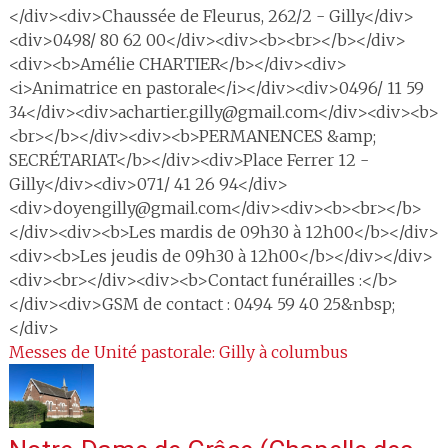
</div><div>Chaussée de Fleurus, 262/2 - Gilly</div>
<div>0498/ 80 62 00</div><div><b><br></b></div>
<div><b>Amélie CHARTIER</b></div><div>
<i>Animatrice en pastorale</i></div><div>0496/ 11 59
34</div><div>achartier.gilly@gmail.com</div><div><b>
<br></b></div><div><b>PERMANENCES &amp;
SECRÉTARIAT</b></div><div>Place Ferrer 12 -
Gilly</div><div>071/ 41 26 94</div>
<div>doyengilly@gmail.com</div><div><b><br></b>
</div><div><b>Les mardis de 09h30 à 12h00</b></div>
<div><b>Les jeudis de 09h30 à 12h00</b></div></div>
<div><br></div><div><b>Contact funérailles :</b>
</div><div>GSM de contact : 0494 59 40 25&nbsp;
</div>
Messes de Unité pastorale: Gilly à columbus