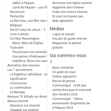
tables à Pâques
Annoncer une église ouverte
Lundi de Pâques – jour férié
Supprimer des horaires
Ascension
Créer une messe internet
Pentecôte
Si vous ne trouvez pas
La fête Dieu, une fête née en
Aide egliseinfo
Belgique
Medias
Sacré-Coeur de Jésus – Il
nous a aimés.
Logos et visuels
Où fêter l’Assomption
Visuels du guide internet
Marie, Mère de l’Eglise
Magazines et prières
Toussaint
gratuits
Fleurissons nos cimetières
Qui sommes-nous
Que penser d’Halloween ?
HolyWins, fêtons les saints !
?
Animation des messes
Nous contacter
Les 7 sacrements
On parle de nous
Le Baptême catholique : sa
Vidéos egliseinfo
signification
Revue de presse
Communion
Communiqué : +64% des
La confirmation
recherches pour le mercredi
Le Mariage
des Cendres 2025
Messes TV & Radio en direct
Communiqué : 10ème
Messe internet
anniversaire d’egliseinfo.be
Adoration sur internet
à Pâques 2024
Chapelet sur internet