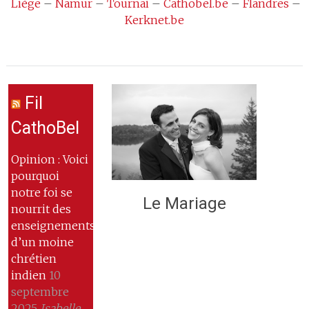
Liège
–
Namur
–
Tournai
–
Cathobel.be
–
Flandres
–
Kerknet.be
Fil
CathoBel
Opinion : Voici
pourquoi
notre foi se
Le Mariage
nourrit des
enseignements
d’un moine
chrétien
indien
10
septembre
2025
Isabelle