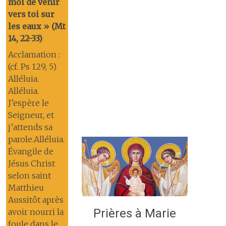
moi de venir
vers toi sur
les eaux » (Mt
14, 22-33)
Acclamation :
(cf. Ps 129, 5)
Alléluia.
Alléluia.
J’espère le
Seigneur, et
j’attends sa
parole.Alléluia.
Évangile de
Jésus Christ
selon saint
Matthieu
Aussitôt après
Prières à Marie
avoir nourri la
foule dans le