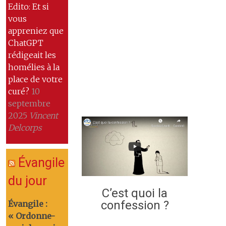
Edito: Et si
vous
appreniez que
ChatGPT
rédigeait les
homélies à la
place de votre
curé?
10
septembre
2025
Vincent
Delcorps
Évangile
du jour
C’est quoi la
confession ?
Évangile :
« Ordonne-