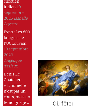
chrétien
indien
10
septembre
2025
Isabelle
Bogaert
Expo : Les 600
bougies de
l’UCLouvain
10 septembre
2025
Angélique
Tasiaux
Denis Le
Chatelier :
« L’homélie
n’est pas un
cours, mais un
témoignage »
Où fêter