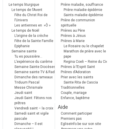
Le temps liturgique
Prière maladie, souffrance
Le temps de l’Avent
Prière maladie épidémie
Fête du Christ Roi de
Saints maladie épidémie
l’Univers
Prière de communion
Les antiennes en »Ô »
spirituelle
Le temps de Noël
Prières au Père
L’origine de la crèche
Prières à Jésus
Fête de la Sainte Famille
Prières à Marie
Epiphanie
Le Rosaire ou le chapelet
Semaine sainte
Marathon de prière avec le
Tu es poussière…
pape
L’expérience du carême
Regina Coeli – Reine du Ciel
Semaine Sainte Diocèses
Prières à l’Esprit Saint
Semaine sainte TV & Radio
Prières d’Adoration
Dimanche des rameaux
Prier avec les saints
Triduum Pascal
Sainte Rita de Cascia
Messe Chrismale
Traditionnelles
Jeudi saint
Couple, mariage
Jeudi Saint: Fêtons nos
Enfance, baptême
prêtres
Aide
Vendredi saint – la croix
Samedi saint et vigile
Comment participer
pascale
Premiers pas
Dimanche – Il est
EgliseInfo.be sur son site