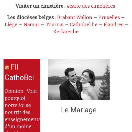
Visiter un cimetière
:
#carte des cimetières
Les
diocèses belges
:
Brabant Wallon
–
Bruxelles
–
Liège
–
Namur
–
Tournai
–
Cathobel.be
–
Flandres
–
Kerknet.be
Fil
CathoBel
Opinion : Voici
pourquoi
notre foi se
Le Mariage
nourrit des
enseignements
d’un moine