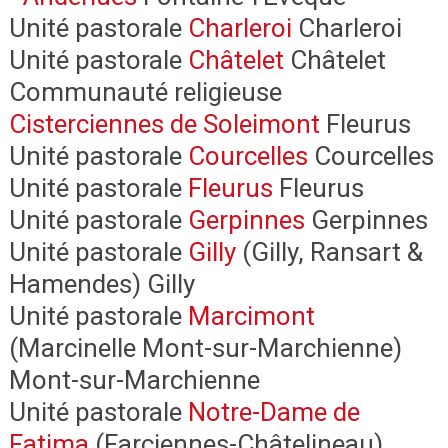
Unité pastorale
Charleroi
Charleroi
Unité pastorale
Châtelet
Châtelet
Communauté religieuse
Cisterciennes de Soleimont
Fleurus
Unité pastorale
Courcelles
Courcelles
Unité pastorale
Fleurus
Fleurus
Unité pastorale
Gerpinnes
Gerpinnes
Unité pastorale
Gilly
(Gilly, Ransart &
Hamendes) Gilly
Unité pastorale
Marcimont
(Marcinelle Mont-sur-Marchienne)
Mont-sur-Marchienne
Unité pastorale
Notre-Dame de
Fatima
(Farciennes-Châtelineau)