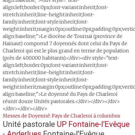
align:baseline;"><div style="text-
align:left;border:0px;font-variant:inherit;font-
stretch:inherit;line-height:inherit;font-
family:inherit;font-style:inherit;font-
weight:inherit;margin:0px;outline:0px;padding:0px;vertic
align:baseline;">Le diocèse de Tournai (province de
Hainaut) comprend 7 doyennés dont celui du Pays de
Charleroi qui est le plus grand en terme de population
(près de 400.000 habitants).</div><div style="text-
align:left;border:0px;font-variant:inherit;font-
stretch:inherit;line-height:inherit;font-
family:inherit;font-style:inherit;font-
weight:inherit;margin:0px;outline:0px;padding:0px;vertic
align:baseline;">Le doyenné du Pays de Charleroi
réunit douze Unités pastorales.</div></div></div>
</div></div></div>
Messes de Doyenné: Pays de Charleroi à columbus
Unité pastorale
UP Fontaine-l’Evêque
- Anderlues
Fontaine-l'Evêque