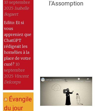
10 septembre
l’Assomption
2025
Isabelle
Bogaert
Edito: Et si
vous
appreniez que
ChatGPT
rédigeait les
homélies à la
place de votre
curé?
10
septembre
2025
Vincent
Delcorps
Évangile
du jour