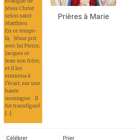
Évangile de
Jésus Christ
Prières à Marie
selon saint
Matthieu
En ce temps-
là, Jésus prit
avec lui Pierre,
Jacques et
Jean son frère,
et il les
emmena à
l’écart, sur une
haute
montagne. Il
fut transfiguré
[…]
Célébrer
Prier