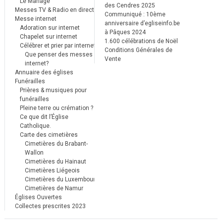
Le Mariage
des Cendres 2025
Messes TV & Radio en direct
Communiqué : 10ème
Messe internet
anniversaire d’egliseinfo.be
Adoration sur internet
à Pâques 2024
Chapelet sur internet
1.600 célébrations de Noël
Célébrer et prier par internet
Conditions Générales de
Que penser des messes
Vente
internet?
Annuaire des églises
Funérailles
Prières & musiques pour
funérailles
Pleine terre ou crémation ?
Ce que dit l’Église
Catholique.
Carte des cimetières
Cimetières du Brabant-
Wallon
Cimetières du Hainaut
Cimetières Liégeois
Cimetières du Luxembourg
Cimetières de Namur
Églises Ouvertes
Collectes prescrites 2023