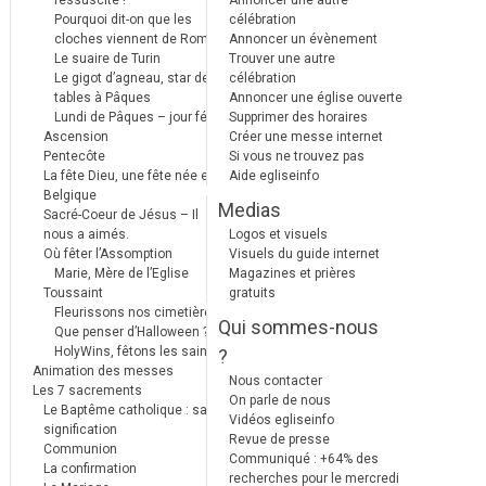
réssuscité !
Annoncer une autre
Pourquoi dit-on que les
célébration
cloches viennent de Rome ?
Annoncer un évènement
Le suaire de Turin
Trouver une autre
Le gigot d’agneau, star des
célébration
tables à Pâques
Annoncer une église ouverte
Lundi de Pâques – jour férié
Supprimer des horaires
Ascension
Créer une messe internet
Pentecôte
Si vous ne trouvez pas
La fête Dieu, une fête née en
Aide egliseinfo
Belgique
Medias
Sacré-Coeur de Jésus – Il
nous a aimés.
Logos et visuels
Où fêter l’Assomption
Visuels du guide internet
Marie, Mère de l’Eglise
Magazines et prières
Toussaint
gratuits
Fleurissons nos cimetières
Qui sommes-nous
Que penser d’Halloween ?
HolyWins, fêtons les saints !
?
Animation des messes
Nous contacter
Les 7 sacrements
On parle de nous
Le Baptême catholique : sa
Vidéos egliseinfo
signification
Revue de presse
Communion
Communiqué : +64% des
La confirmation
recherches pour le mercredi