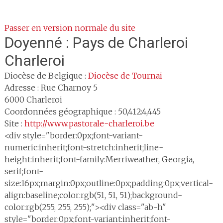
Passer en version normale du site
Doyenné :
Pays de Charleroi
Charleroi
Diocèse de Belgique :
Diocèse de Tournai
Adresse :
Rue Charnoy 5
6000
Charleroi
Coordonnées géographique : 50,412:4,445
Site :
http://www.pastorale-charleroi.be
<div style="border:0px;font-variant-
numeric:inherit;font-stretch:inherit;line-
height:inherit;font-family:Merriweather, Georgia,
serif;font-
size:16px;margin:0px;outline:0px;padding:0px;vertical-
align:baseline;color:rgb(51, 51, 51);background-
color:rgb(255, 255, 255);"><div class="ab-h"
style="border:0px;font-variant:inherit;font-