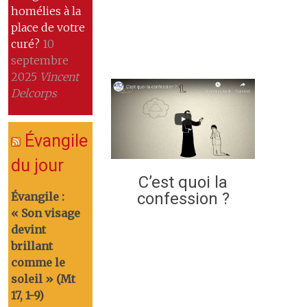
homélies à la
place de votre
curé?
10
septembre
2025
Vincent
Delcorps
Évangile
du jour
C’est quoi la
confession ?
Évangile :
« Son visage
devint
brillant
comme le
soleil » (Mt
17, 1-9)