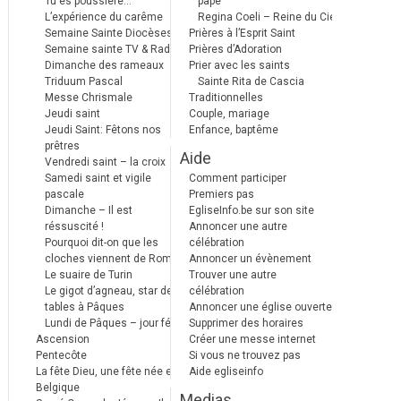
Tu es poussière…
pape
L’expérience du carême
Regina Coeli – Reine du Ciel
Semaine Sainte Diocèses
Prières à l’Esprit Saint
Semaine sainte TV & Radio
Prières d’Adoration
Dimanche des rameaux
Prier avec les saints
Triduum Pascal
Sainte Rita de Cascia
Messe Chrismale
Traditionnelles
Jeudi saint
Couple, mariage
Jeudi Saint: Fêtons nos
Enfance, baptême
prêtres
Aide
Vendredi saint – la croix
Samedi saint et vigile
Comment participer
pascale
Premiers pas
Dimanche – Il est
EgliseInfo.be sur son site
réssuscité !
Annoncer une autre
Pourquoi dit-on que les
célébration
cloches viennent de Rome ?
Annoncer un évènement
Le suaire de Turin
Trouver une autre
Le gigot d’agneau, star des
célébration
tables à Pâques
Annoncer une église ouverte
Lundi de Pâques – jour férié
Supprimer des horaires
Ascension
Créer une messe internet
Pentecôte
Si vous ne trouvez pas
La fête Dieu, une fête née en
Aide egliseinfo
Belgique
Medias