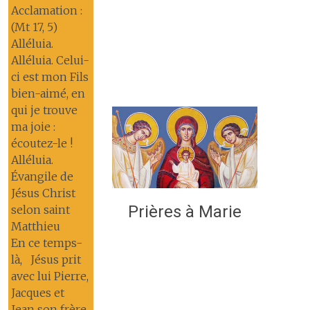
Acclamation :
(Mt 17, 5)
Alléluia.
Alléluia. Celui-
ci est mon Fils
bien-aimé, en
qui je trouve
ma joie :
écoutez-le !
Alléluia.
Évangile de
Jésus Christ
Prières à Marie
selon saint
Matthieu
En ce temps-
là, Jésus prit
avec lui Pierre,
Jacques et
Jean son frère,