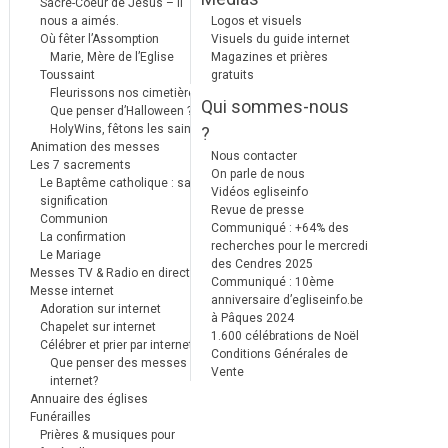
Sacré-Coeur de Jésus – Il
nous a aimés.
Logos et visuels
Où fêter l’Assomption
Visuels du guide internet
Marie, Mère de l’Eglise
Magazines et prières
Toussaint
gratuits
Fleurissons nos cimetières
Qui sommes-nous
Que penser d’Halloween ?
HolyWins, fêtons les saints !
?
Animation des messes
Nous contacter
Les 7 sacrements
On parle de nous
Le Baptême catholique : sa
Vidéos egliseinfo
signification
Revue de presse
Communion
Communiqué : +64% des
La confirmation
recherches pour le mercredi
Le Mariage
des Cendres 2025
Messes TV & Radio en direct
Communiqué : 10ème
Messe internet
anniversaire d’egliseinfo.be
Adoration sur internet
à Pâques 2024
Chapelet sur internet
1.600 célébrations de Noël
Célébrer et prier par internet
Conditions Générales de
Que penser des messes
Vente
internet?
Annuaire des églises
Funérailles
Prières & musiques pour