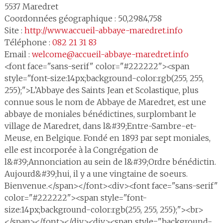
5537
Maredret
Coordonnées géographique : 50,298:4,758
Site :
http://www.accueil-abbaye-maredret.info
Téléphone :
082 21 31 83
Email :
welcome@accueil-abbaye-maredret.info
<font face="sans-serif" color="#222222"><span
style="font-size:14px;background-color:rgb(255, 255,
255);">L’Abbaye des Saints Jean et Scolastique, plus
connue sous le nom de Abbaye de Maredret, est une
abbaye de moniales bénédictines, surplombant le
village de Maredret, dans l&#39;Entre-Sambre-et-
Meuse, en Belgique. Fondé en 1893 par sept moniales,
elle est incorporée à la Congrégation de
l&#39;Annonciation au sein de l&#39;Ordre bénédictin.
Aujourd&#39;hui, il y a une vingtaine de soeurs.
Bienvenue.</span></font><div><font face="sans-serif"
color="#222222"><span style="font-
size:14px;background-color:rgb(255, 255, 255);"><br>
</span></font></div><div><span style="background-