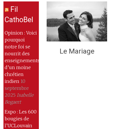
Fil
CathoBel
Opinion : Voici
pourquoi
notre foi se
Le Mariage
nourrit des
enseignements
d’un moine
chrétien
indien
10
septembre
2025
Isabelle
Bogaert
Expo : Les 600
bougies de
l’UCLouvain