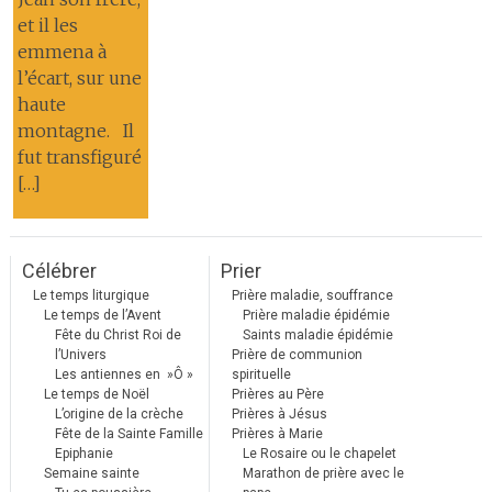
et il les
emmena à
l’écart, sur une
haute
montagne. Il
fut transfiguré
[…]
Célébrer
Prier
Le temps liturgique
Prière maladie, souffrance
Le temps de l’Avent
Prière maladie épidémie
Fête du Christ Roi de
Saints maladie épidémie
l’Univers
Prière de communion
Les antiennes en »Ô »
spirituelle
Le temps de Noël
Prières au Père
L’origine de la crèche
Prières à Jésus
Fête de la Sainte Famille
Prières à Marie
Epiphanie
Le Rosaire ou le chapelet
Semaine sainte
Marathon de prière avec le