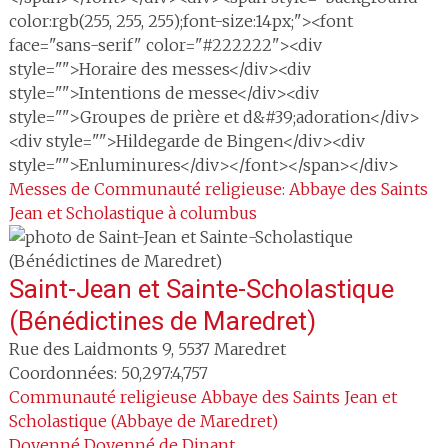
color:rgb(255, 255, 255);font-size:14px;"><font
face="sans-serif" color="#222222"><div
style="">Horaire des messes</div><div
style="">Intentions de messe</div><div
style="">Groupes de prière et d&#39;adoration</div>
<div style="">Hildegarde de Bingen</div><div
style="">Enluminures</div></font></span></div>
Messes de Communauté religieuse: Abbaye des Saints
Jean et Scholastique à columbus
Saint-Jean et Sainte-Scholastique
(Bénédictines de Maredret)
Rue des Laidmonts 9
,
5537
Maredret
Coordonnées: 50,297:4,757
Communauté religieuse
Abbaye des Saints Jean et
Scholastique (Abbaye de Maredret)
Doyenné
Doyenné de Dinant