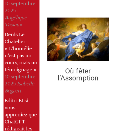
10 septembre
2025
Angélique
Tasiaux
Denis Le
Chatelier :
« L’homélie
n’est pas un
cours, mais un
témoignage »
Où fêter
10 septembre
l’Assomption
2025
Isabelle
Bogaert
Edito: Et si
vous
appreniez que
ChatGPT
rédigeait les