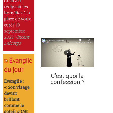
ChatGPT
rédigeait les
homélies à la
place de votre
curé?
10
septembre
2025
Vincent
Delcorps
Évangile
du jour
C’est quoi la
confession ?
Évangile :
« Son visage
devint
brillant
comme le
soleil » (Mt