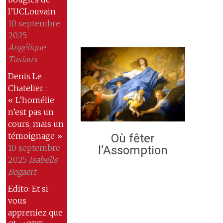
l’UCLouvain
10 septembre
2025
Angélique
Tasiaux
Denis Le
Chatelier :
« L’homélie
n’est pas un
cours, mais un
témoignage »
Où fêter
10 septembre
l’Assomption
2025
Isabelle
Bogaert
Edito: Et si
vous
appreniez que