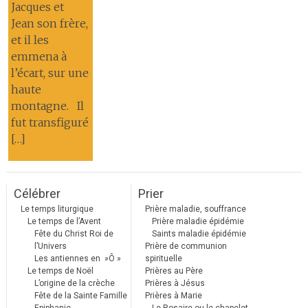
Jacques et
Jean son frère,
et il les
emmena à
l’écart, sur une
haute
montagne. Il
fut transfiguré
[…]
Célébrer
Prier
Le temps liturgique
Prière maladie, souffrance
Le temps de l’Avent
Prière maladie épidémie
Fête du Christ Roi de
Saints maladie épidémie
l’Univers
Prière de communion
Les antiennes en »Ô »
spirituelle
Le temps de Noël
Prières au Père
L’origine de la crèche
Prières à Jésus
Fête de la Sainte Famille
Prières à Marie