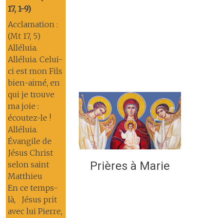
17, 1-9)
Acclamation :
(Mt 17, 5)
Alléluia.
Alléluia. Celui-
ci est mon Fils
bien-aimé, en
qui je trouve
ma joie :
écoutez-le !
Alléluia.
Évangile de
Jésus Christ
Prières à Marie
selon saint
Matthieu
En ce temps-
là, Jésus prit
avec lui Pierre,