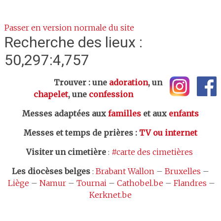
Passer en version normale du site
Recherche des lieux :
50,297:4,757
Trouver : une
adoration
, un
chapelet
, une
confession
Messes adaptées aux
familles
et aux
enfants
Messes et temps de prières
:
TV ou internet
Visiter un cimetière
:
#carte des cimetières
Les
diocèses belges
:
Brabant Wallon
–
Bruxelles
–
Liège
–
Namur
–
Tournai
–
Cathobel.be
–
Flandres
–
Kerknet.be