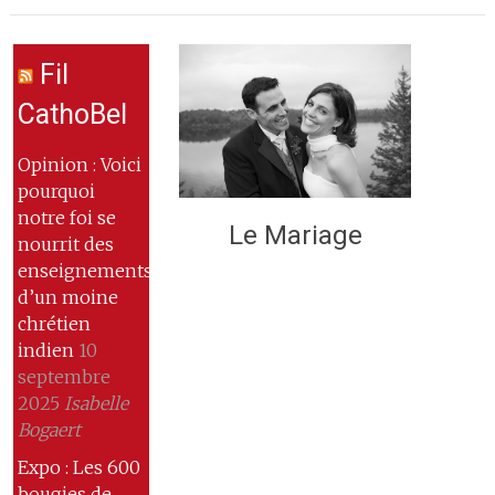
Fil
CathoBel
Opinion : Voici
pourquoi
notre foi se
Le Mariage
nourrit des
enseignements
d’un moine
chrétien
indien
10
septembre
2025
Isabelle
Bogaert
Expo : Les 600
bougies de