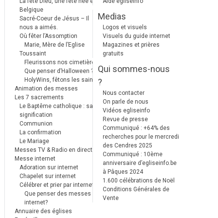
La fête Dieu, une fête née en
Aide egliseinfo
Belgique
Medias
Sacré-Coeur de Jésus – Il
nous a aimés.
Logos et visuels
Où fêter l’Assomption
Visuels du guide internet
Marie, Mère de l’Eglise
Magazines et prières
Toussaint
gratuits
Fleurissons nos cimetières
Qui sommes-nous
Que penser d’Halloween ?
HolyWins, fêtons les saints !
?
Animation des messes
Nous contacter
Les 7 sacrements
On parle de nous
Le Baptême catholique : sa
Vidéos egliseinfo
signification
Revue de presse
Communion
Communiqué : +64% des
La confirmation
recherches pour le mercredi
Le Mariage
des Cendres 2025
Messes TV & Radio en direct
Communiqué : 10ème
Messe internet
anniversaire d’egliseinfo.be
Adoration sur internet
à Pâques 2024
Chapelet sur internet
1.600 célébrations de Noël
Célébrer et prier par internet
Conditions Générales de
Que penser des messes
Vente
internet?
Annuaire des églises