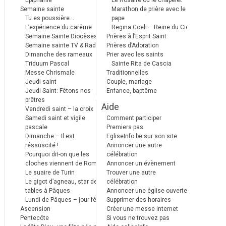
Epiphanie
Le Rosaire ou le chapelet
Semaine sainte
Marathon de prière avec le
Tu es poussière…
pape
L’expérience du carême
Regina Coeli – Reine du Ciel
Semaine Sainte Diocèses
Prières à l’Esprit Saint
Semaine sainte TV & Radio
Prières d’Adoration
Dimanche des rameaux
Prier avec les saints
Triduum Pascal
Sainte Rita de Cascia
Messe Chrismale
Traditionnelles
Jeudi saint
Couple, mariage
Jeudi Saint: Fêtons nos
Enfance, baptême
prêtres
Aide
Vendredi saint – la croix
Samedi saint et vigile
Comment participer
pascale
Premiers pas
Dimanche – Il est
EgliseInfo.be sur son site
réssuscité !
Annoncer une autre
Pourquoi dit-on que les
célébration
cloches viennent de Rome ?
Annoncer un évènement
Le suaire de Turin
Trouver une autre
Le gigot d’agneau, star des
célébration
tables à Pâques
Annoncer une église ouverte
Lundi de Pâques – jour férié
Supprimer des horaires
Ascension
Créer une messe internet
Pentecôte
Si vous ne trouvez pas