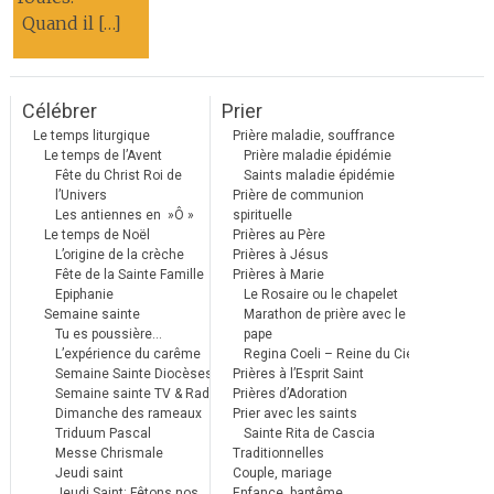
Quand il […]
Célébrer
Prier
Le temps liturgique
Prière maladie, souffrance
Le temps de l’Avent
Prière maladie épidémie
Fête du Christ Roi de
Saints maladie épidémie
l’Univers
Prière de communion
Les antiennes en »Ô »
spirituelle
Le temps de Noël
Prières au Père
L’origine de la crèche
Prières à Jésus
Fête de la Sainte Famille
Prières à Marie
Epiphanie
Le Rosaire ou le chapelet
Semaine sainte
Marathon de prière avec le
Tu es poussière…
pape
L’expérience du carême
Regina Coeli – Reine du Ciel
Semaine Sainte Diocèses
Prières à l’Esprit Saint
Semaine sainte TV & Radio
Prières d’Adoration
Dimanche des rameaux
Prier avec les saints
Triduum Pascal
Sainte Rita de Cascia
Messe Chrismale
Traditionnelles
Jeudi saint
Couple, mariage
Jeudi Saint: Fêtons nos
Enfance, baptême