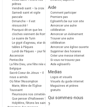
prêtres
Aide
Vendredi saint – la croix
Samedi saint et vigile
Comment participer
pascale
Premiers pas
Dimanche – Il est
EgliseInfo.be sur son site
réssuscité !
Annoncer une autre
Pourquoi dit-on que les
célébration
cloches viennent de Rome ?
Annoncer un évènement
Le suaire de Turin
Trouver une autre
Le gigot d’agneau, star des
célébration
tables à Pâques
Annoncer une église ouverte
Lundi de Pâques – jour férié
Supprimer des horaires
Ascension
Créer une messe internet
Pentecôte
Si vous ne trouvez pas
La fête Dieu, une fête née en
Aide egliseinfo
Belgique
Medias
Sacré-Coeur de Jésus – Il
nous a aimés.
Logos et visuels
Où fêter l’Assomption
Visuels du guide internet
Marie, Mère de l’Eglise
Magazines et prières
Toussaint
gratuits
Fleurissons nos cimetières
Qui sommes-nous
Que penser d’Halloween ?
HolyWins, fêtons les saints !
?