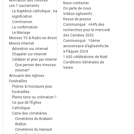
Animation des messes
Nous contacter
Les 7 sacrements
On parle de nous
Le Baptême catholique : sa
Vidéos egliseinfo
signification
Revue de presse
Communion
Communiqué : +64% des
La confirmation
recherches pour le mercredi
Le Mariage
des Cendres 2025
Messes TV & Radio en direct
Communiqué : 10ème
Messe internet
anniversaire d’egliseinfo.be
Adoration sur internet
à Pâques 2024
Chapelet sur internet
1.600 célébrations de Noël
Célébrer et prier par internet
Conditions Générales de
Que penser des messes
Vente
internet?
Annuaire des églises
Funérailles
Prières & musiques pour
funérailles
Pleine terre ou crémation ?
Ce que dit l’Église
Catholique.
Carte des cimetières
Cimetières du Brabant-
Wallon
Cimetières du Hainaut