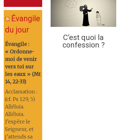
Évangile
du jour
C’est quoi la
confession ?
Évangile :
« Ordonne-
moi de venir
vers toi sur
les eaux » (Mt
14, 22-33)
Acclamation :
(cf. Ps 129, 5)
Alléluia.
Alléluia.
J’espère le
Seigneur, et
j’attends sa