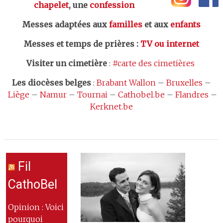
chapelet
, une
confession
Messes adaptées aux
familles
et aux
enfants
Messes et temps de prières
:
TV ou internet
Visiter un cimetière
:
#carte des cimetières
Les
diocèses belges
:
Brabant Wallon
–
Bruxelles
–
Liège
–
Namur
–
Tournai
–
Cathobel.be
–
Flandres
–
Kerknet.be
Fil
CathoBel
Opinion : Voici
pourquoi