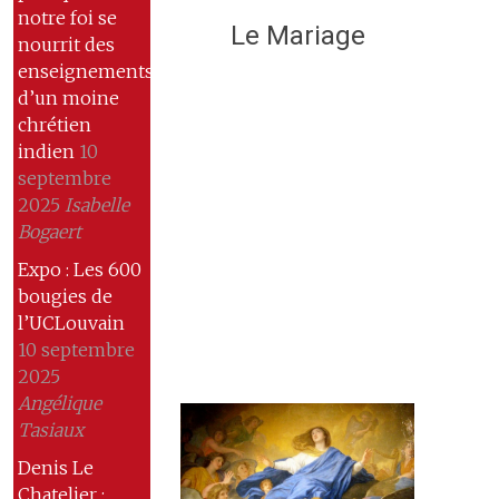
notre foi se
Le Mariage
nourrit des
enseignements
d’un moine
chrétien
indien
10
septembre
2025
Isabelle
Bogaert
Expo : Les 600
bougies de
l’UCLouvain
10 septembre
2025
Angélique
Tasiaux
Denis Le
Chatelier :