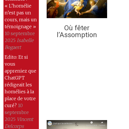
« L’homélie
n’est pas un
cours, mais un
témoignage »
Où fêter
10 septembre
l’Assomption
2025
Isabelle
Bogaert
Edito: Et si
vous
appreniez que
ChatGPT
rédigeait les
homélies à la
place de votre
curé?
10
septembre
2025
Vincent
Delcorps