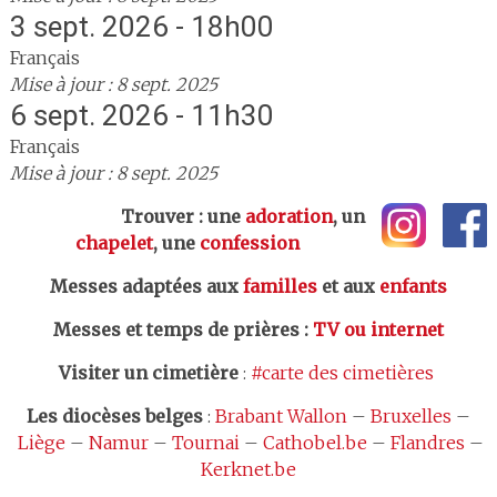
3 sept. 2026 - 18h00
Français
Mise à jour : 8 sept. 2025
6 sept. 2026 - 11h30
Français
Mise à jour : 8 sept. 2025
Trouver : une
adoration
, un
chapelet
, une
confession
Messes adaptées aux
familles
et aux
enfants
Messes et temps de prières
:
TV ou internet
Visiter un cimetière
:
#carte des cimetières
Les
diocèses belges
:
Brabant Wallon
–
Bruxelles
–
Liège
–
Namur
–
Tournai
–
Cathobel.be
–
Flandres
–
Kerknet.be