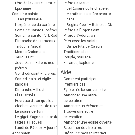
Fête de la Sainte Famille
Prières à Marie
Epiphanie
Le Rosaire ou le chapelet
Semaine sainte
Marathon de prière avec le
Tu es poussière…
pape
L’expérience du carême
Regina Coeli – Reine du Ciel
Semaine Sainte Diocèses
Prières à l’Esprit Saint
Semaine sainte TV & Radio
Prières d’Adoration
Dimanche des rameaux
Prier avec les saints
Triduum Pascal
Sainte Rita de Cascia
Messe Chrismale
Traditionnelles
Jeudi saint
Couple, mariage
Jeudi Saint: Fêtons nos
Enfance, baptême
prêtres
Aide
Vendredi saint – la croix
Samedi saint et vigile
Comment participer
pascale
Premiers pas
Dimanche – Il est
EgliseInfo.be sur son site
réssuscité !
Annoncer une autre
Pourquoi dit-on que les
célébration
cloches viennent de Rome ?
Annoncer un évènement
Le suaire de Turin
Trouver une autre
Le gigot d’agneau, star des
célébration
tables à Pâques
Annoncer une église ouverte
Lundi de Pâques – jour férié
Supprimer des horaires
Ascension
Créer une messe internet