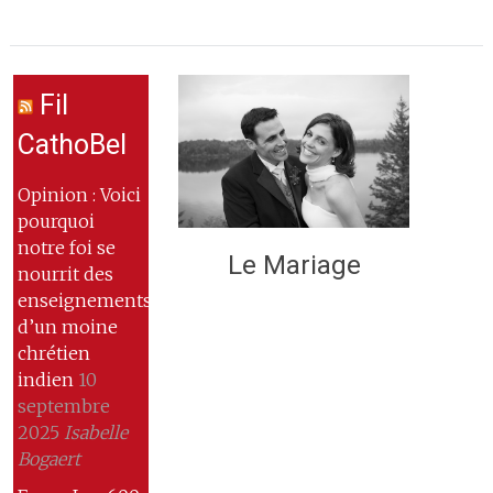
Fil
CathoBel
Opinion : Voici
pourquoi
notre foi se
Le Mariage
nourrit des
enseignements
d’un moine
chrétien
indien
10
septembre
2025
Isabelle
Bogaert