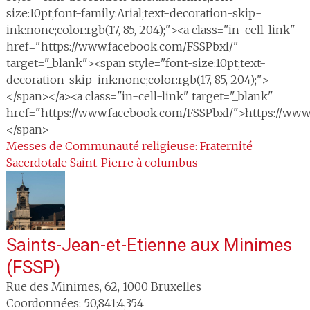
size:10pt;font-family:Arial;text-decoration-skip-
ink:none;color:rgb(17, 85, 204);"><a class="in-cell-link"
href="https://www.facebook.com/FSSPbxl/"
target="_blank"><span style="font-size:10pt;text-
decoration-skip-ink:none;color:rgb(17, 85, 204);">
</span></a><a class="in-cell-link" target="_blank"
href="https://www.facebook.com/FSSPbxl/">https://www
</span>
Messes de Communauté religieuse: Fraternité
Sacerdotale Saint-Pierre à columbus
Saints-Jean-et-Etienne aux Minimes
(FSSP)
Rue des Minimes, 62
,
1000
Bruxelles
Coordonnées: 50,841:4,354