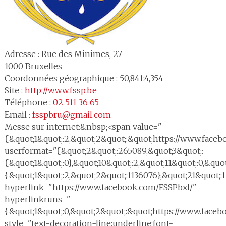
Adresse :
Rue des Minimes, 27
1000
Bruxelles
Coordonnées géographique : 50,841:4,354
Site :
http://www.fssp.be
Téléphone :
02 511 36 65
Email :
fsspbru@gmail.com
Messe sur internet:&nbsp;<span value="
{&quot;1&quot;:2,&quot;2&quot;:&quot;https://www.face
userformat="{&quot;2&quot;:265089,&quot;3&quot;:
{&quot;1&quot;:0},&quot;10&quot;:2,&quot;11&quot;:0,&quot
{&quot;1&quot;:2,&quot;2&quot;:1136076},&quot;21&quot;:1
hyperlink="https://www.facebook.com/FSSPbxl/"
hyperlinkruns="
{&quot;1&quot;:0,&quot;2&quot;:&quot;https://www.face
style="text-decoration-line:underline;font-