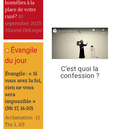
homélies à la
place de votre
curé?
10
septembre 2025
Vincent Delcorps
Évangile
du jour
C’est quoi la
Évangile : « Si
confession ?
vous avez la foi,
rien ne vous
sera
impossible »
(Mt 17, 14-20)
Acclamation : (2
Tm 1, 10)