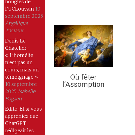
bougies de
l’UCLouvain
10
septembre 2025
Angélique
Tasiaux
Denis Le
Chatelier :
« L’homélie
n’est pas un
cours, mais un
Où fêter
témoignage »
l’Assomption
10 septembre
2025
Isabelle
Bogaert
Edito: Et si vous
appreniez que
ChatGPT
rédigeait les