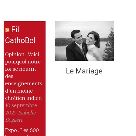
Fil
CathoBel
Opinion : Voici
pourquoi notre
foi se nourrit
Le Mariage
des
enseignements
d’un moine
chrétien indien
10 septembre
2025
Isabelle
Bogaert
Expo : Les 600