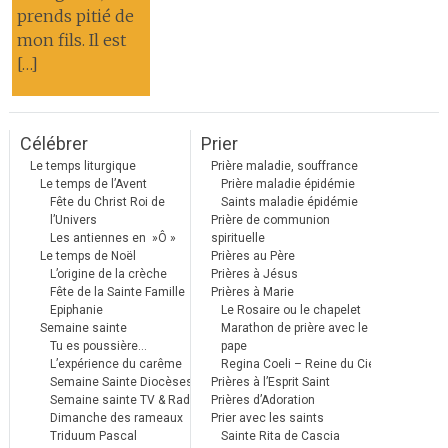
prends pitié de
mon fils. Il est
[…]
Célébrer
Prier
Le temps liturgique
Prière maladie, souffrance
Le temps de l’Avent
Prière maladie épidémie
Fête du Christ Roi de
Saints maladie épidémie
l’Univers
Prière de communion
Les antiennes en »Ô »
spirituelle
Le temps de Noël
Prières au Père
L’origine de la crèche
Prières à Jésus
Fête de la Sainte Famille
Prières à Marie
Epiphanie
Le Rosaire ou le chapelet
Semaine sainte
Marathon de prière avec le
Tu es poussière…
pape
L’expérience du carême
Regina Coeli – Reine du Ciel
Semaine Sainte Diocèses
Prières à l’Esprit Saint
Semaine sainte TV & Radio
Prières d’Adoration
Dimanche des rameaux
Prier avec les saints
Triduum Pascal
Sainte Rita de Cascia