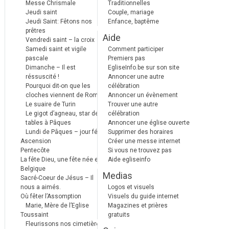
Messe Chrismale
Traditionnelles
Jeudi saint
Couple, mariage
Jeudi Saint: Fêtons nos
Enfance, baptême
prêtres
Aide
Vendredi saint – la croix
Samedi saint et vigile
Comment participer
pascale
Premiers pas
Dimanche – Il est
EgliseInfo.be sur son site
réssuscité !
Annoncer une autre
Pourquoi dit-on que les
célébration
cloches viennent de Rome ?
Annoncer un évènement
Le suaire de Turin
Trouver une autre
Le gigot d’agneau, star des
célébration
tables à Pâques
Annoncer une église ouverte
Lundi de Pâques – jour férié
Supprimer des horaires
Ascension
Créer une messe internet
Pentecôte
Si vous ne trouvez pas
La fête Dieu, une fête née en
Aide egliseinfo
Belgique
Medias
Sacré-Coeur de Jésus – Il
nous a aimés.
Logos et visuels
Où fêter l’Assomption
Visuels du guide internet
Marie, Mère de l’Eglise
Magazines et prières
Toussaint
gratuits
Fleurissons nos cimetières