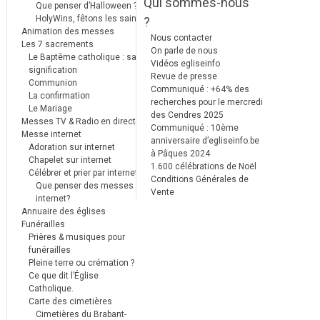
Qui sommes-nous
Que penser d’Halloween ?
HolyWins, fêtons les saints !
?
Animation des messes
Nous contacter
Les 7 sacrements
On parle de nous
Le Baptême catholique : sa
Vidéos egliseinfo
signification
Revue de presse
Communion
Communiqué : +64% des
La confirmation
recherches pour le mercredi
Le Mariage
des Cendres 2025
Messes TV & Radio en direct
Communiqué : 10ème
Messe internet
anniversaire d’egliseinfo.be
Adoration sur internet
à Pâques 2024
Chapelet sur internet
1.600 célébrations de Noël
Célébrer et prier par internet
Conditions Générales de
Que penser des messes
Vente
internet?
Annuaire des églises
Funérailles
Prières & musiques pour
funérailles
Pleine terre ou crémation ?
Ce que dit l’Église
Catholique.
Carte des cimetières
Cimetières du Brabant-