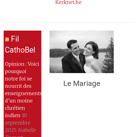
Kerknet.be
Fil
CathoBel
Opinion : Voici
pourquoi
notre foi se
Le Mariage
nourrit des
enseignements
d’un moine
chrétien
indien
10
septembre
2025
Isabelle