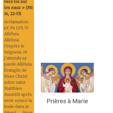
vers toi sur
les eaux » (Mt
14, 22-33)
Acclamation :
(cf. Ps 129, 5)
Alléluia.
Alléluia.
J’espère le
Seigneur, et
j’attends sa
parole.Alléluia.
Évangile de
Jésus Christ
selon saint
Matthieu
Aussitôt après
Prières à Marie
avoir nourri la
foule dans le
désert, Jésus