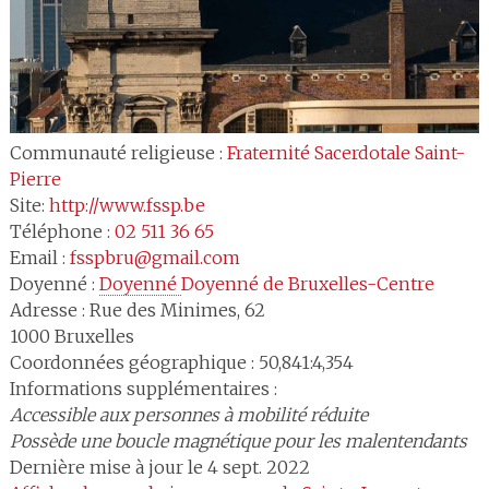
Communauté religieuse :
Fraternité Sacerdotale Saint-
Pierre
Site:
http://www.fssp.be
Téléphone :
02 511 36 65
Email :
fsspbru@gmail.com
Doyenné :
Doyenné 
Doyenné de Bruxelles-Centre
Adresse :
Rue des Minimes, 62
1000
Bruxelles
Coordonnées géographique : 50,841:4,354
Informations supplémentaires :
Accessible aux personnes à mobilité réduite
Possède une boucle magnétique pour les malentendants
Dernière mise à jour le 4 sept. 2022