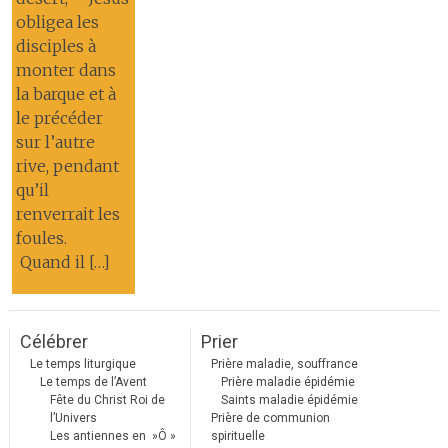
obligea les
disciples à
monter dans
la barque et à
le précéder
sur l’autre
rive, pendant
qu’il
renverrait les
foules.
Quand il […]
Célébrer
Prier
Le temps liturgique
Prière maladie, souffrance
Le temps de l’Avent
Prière maladie épidémie
Fête du Christ Roi de
Saints maladie épidémie
l’Univers
Prière de communion
Les antiennes en »Ô »
spirituelle