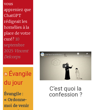
vous
appreniez que
ChatGPT
rédigeait les
homélies à la
place de votre
curé?
10
septembre
2025
Vincent
Delcorps
Évangile
du jour
C’est quoi la
confession ?
Évangile :
« Ordonne-
moi de venir