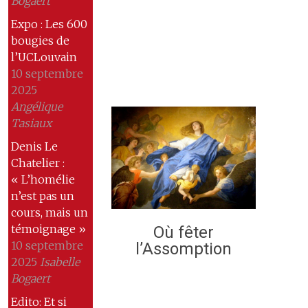
Bogaert
Expo : Les 600
bougies de
l’UCLouvain
10 septembre
2025
Angélique
Tasiaux
Denis Le
Chatelier :
« L’homélie
n’est pas un
cours, mais un
témoignage »
Où fêter
10 septembre
l’Assomption
2025
Isabelle
Bogaert
Edito: Et si