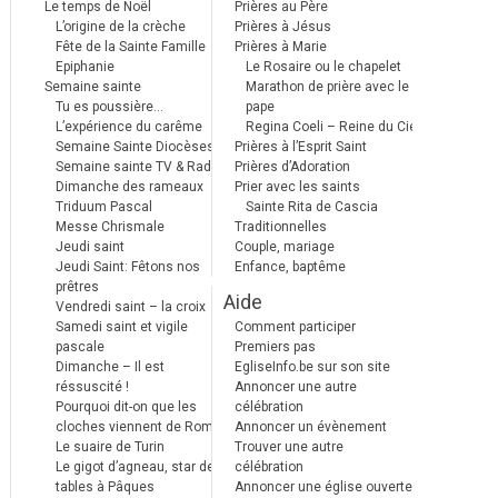
Le temps de Noël
Prières au Père
L’origine de la crèche
Prières à Jésus
Fête de la Sainte Famille
Prières à Marie
Epiphanie
Le Rosaire ou le chapelet
Semaine sainte
Marathon de prière avec le
Tu es poussière…
pape
L’expérience du carême
Regina Coeli – Reine du Ciel
Semaine Sainte Diocèses
Prières à l’Esprit Saint
Semaine sainte TV & Radio
Prières d’Adoration
Dimanche des rameaux
Prier avec les saints
Triduum Pascal
Sainte Rita de Cascia
Messe Chrismale
Traditionnelles
Jeudi saint
Couple, mariage
Jeudi Saint: Fêtons nos
Enfance, baptême
prêtres
Aide
Vendredi saint – la croix
Samedi saint et vigile
Comment participer
pascale
Premiers pas
Dimanche – Il est
EgliseInfo.be sur son site
réssuscité !
Annoncer une autre
Pourquoi dit-on que les
célébration
cloches viennent de Rome ?
Annoncer un évènement
Le suaire de Turin
Trouver une autre
Le gigot d’agneau, star des
célébration
tables à Pâques
Annoncer une église ouverte