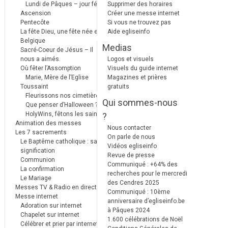
Lundi de Pâques – jour férié
Supprimer des horaires
Ascension
Créer une messe internet
Pentecôte
Si vous ne trouvez pas
La fête Dieu, une fête née en
Aide egliseinfo
Belgique
Medias
Sacré-Coeur de Jésus – Il
nous a aimés.
Logos et visuels
Où fêter l’Assomption
Visuels du guide internet
Marie, Mère de l’Eglise
Magazines et prières
Toussaint
gratuits
Fleurissons nos cimetières
Qui sommes-nous
Que penser d’Halloween ?
HolyWins, fêtons les saints !
?
Animation des messes
Nous contacter
Les 7 sacrements
On parle de nous
Le Baptême catholique : sa
Vidéos egliseinfo
signification
Revue de presse
Communion
Communiqué : +64% des
La confirmation
recherches pour le mercredi
Le Mariage
des Cendres 2025
Messes TV & Radio en direct
Communiqué : 10ème
Messe internet
anniversaire d’egliseinfo.be
Adoration sur internet
à Pâques 2024
Chapelet sur internet
1.600 célébrations de Noël
Célébrer et prier par internet