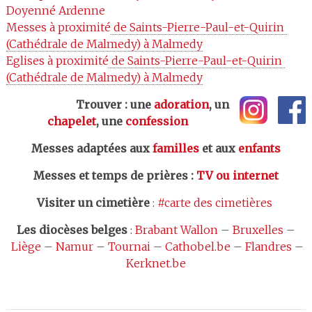
Doyenné
Ardenne
Messes à proximité
 de Saints-Pierre-Paul-et-Quirin 
(Cathédrale de Malmedy) à Malmedy
Eglises à proximité
 de Saints-Pierre-Paul-et-Quirin 
(Cathédrale de Malmedy) à Malmedy
Trouver : une
adoration
, un
chapelet
, une
confession
Messes adaptées aux
familles
et aux
enfants
Messes et temps de prières
:
TV ou internet
Visiter un cimetière
:
#carte des cimetières
Les
diocèses belges
:
Brabant Wallon
–
Bruxelles
–
Liège
–
Namur
–
Tournai
–
Cathobel.be
–
Flandres
–
Kerknet.be