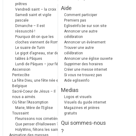
prêtres
Aide
Vendredi saint – la croix
Samedi saint et vigile
Comment participer
pascale
Premiers pas
Dimanche – Il est
EgliseInfo.be sur son site
réssuscité !
Annoncer une autre
Pourquoi dit-on que les
célébration
cloches viennent de Rome ?
Annoncer un évènement
Le suaire de Turin
Trouver une autre
Le gigot d’agneau, star des
célébration
tables à Pâques
Annoncer une église ouverte
Lundi de Pâques – jour férié
Supprimer des horaires
Ascension
Créer une messe internet
Pentecôte
Si vous ne trouvez pas
La fête Dieu, une fête née en
Aide egliseinfo
Belgique
Medias
Sacré-Coeur de Jésus – Il
nous a aimés.
Logos et visuels
Où fêter l’Assomption
Visuels du guide internet
Marie, Mère de l’Eglise
Magazines et prières
Toussaint
gratuits
Fleurissons nos cimetières
Qui sommes-nous
Que penser d’Halloween ?
HolyWins, fêtons les saints !
?
Animation des messes