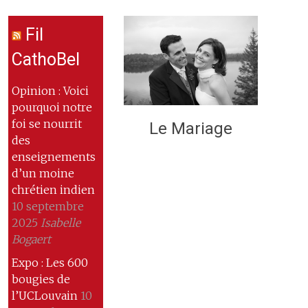
Fil
CathoBel
Opinion : Voici
pourquoi notre
foi se nourrit
Le Mariage
des
enseignements
d’un moine
chrétien indien
10 septembre
2025
Isabelle
Bogaert
Expo : Les 600
bougies de
l’UCLouvain
10