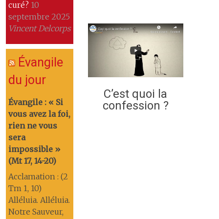
curé?
10
septembre 2025
Vincent Delcorps
Évangile
du jour
C’est quoi la
Évangile : « Si
confession ?
vous avez la foi,
rien ne vous
sera
impossible »
(Mt 17, 14-20)
Acclamation : (2
Tm 1, 10)
Alléluia. Alléluia.
Notre Sauveur,