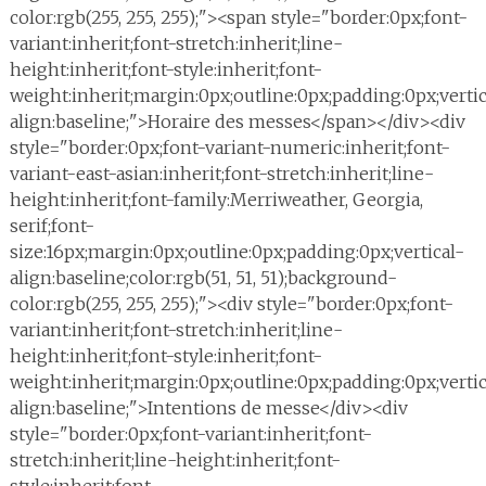
color:rgb(255, 255, 255);"><span style="border:0px;font-
variant:inherit;font-stretch:inherit;line-
height:inherit;font-style:inherit;font-
weight:inherit;margin:0px;outline:0px;padding:0px;vertic
align:baseline;">Horaire des messes</span></div><div
style="border:0px;font-variant-numeric:inherit;font-
variant-east-asian:inherit;font-stretch:inherit;line-
height:inherit;font-family:Merriweather, Georgia,
serif;font-
size:16px;margin:0px;outline:0px;padding:0px;vertical-
align:baseline;color:rgb(51, 51, 51);background-
color:rgb(255, 255, 255);"><div style="border:0px;font-
variant:inherit;font-stretch:inherit;line-
height:inherit;font-style:inherit;font-
weight:inherit;margin:0px;outline:0px;padding:0px;vertic
align:baseline;">Intentions de messe</div><div
style="border:0px;font-variant:inherit;font-
stretch:inherit;line-height:inherit;font-