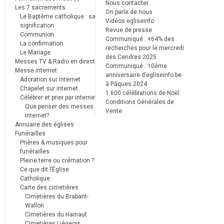
Nous contacter
Les 7 sacrements
On parle de nous
Le Baptême catholique : sa
Vidéos egliseinfo
signification
Revue de presse
Communion
Communiqué : +64% des
La confirmation
recherches pour le mercredi
Le Mariage
des Cendres 2025
Messes TV & Radio en direct
Communiqué : 10ème
Messe internet
anniversaire d’egliseinfo.be
Adoration sur internet
à Pâques 2024
Chapelet sur internet
1.600 célébrations de Noël
Célébrer et prier par internet
Conditions Générales de
Que penser des messes
Vente
internet?
Annuaire des églises
Funérailles
Prières & musiques pour
funérailles
Pleine terre ou crémation ?
Ce que dit l’Église
Catholique.
Carte des cimetières
Cimetières du Brabant-
Wallon
Cimetières du Hainaut
Cimetières Liégeois