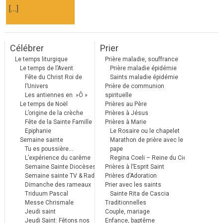
[…]
Célébrer
Prier
Le temps liturgique
Prière maladie, souffrance
Le temps de l’Avent
Prière maladie épidémie
Fête du Christ Roi de
Saints maladie épidémie
l’Univers
Prière de communion
Les antiennes en »Ô »
spirituelle
Le temps de Noël
Prières au Père
L’origine de la crèche
Prières à Jésus
Fête de la Sainte Famille
Prières à Marie
Epiphanie
Le Rosaire ou le chapelet
Semaine sainte
Marathon de prière avec le
Tu es poussière…
pape
L’expérience du carême
Regina Coeli – Reine du Ciel
Semaine Sainte Diocèses
Prières à l’Esprit Saint
Semaine sainte TV & Radio
Prières d’Adoration
Dimanche des rameaux
Prier avec les saints
Triduum Pascal
Sainte Rita de Cascia
Messe Chrismale
Traditionnelles
Jeudi saint
Couple, mariage
Jeudi Saint: Fêtons nos
Enfance, baptême