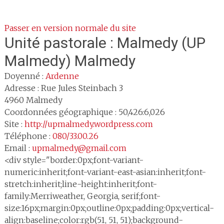
Passer en version normale du site
Unité pastorale :
Malmedy (UP
Malmedy) Malmedy
Doyenné :
Ardenne
Adresse :
Rue Jules Steinbach 3
4960
Malmedy
Coordonnées géographique : 50,426:6,026
Site :
http://upmalmedy.wordpress.com
Téléphone :
080/33.00.26
Email :
upmalmedy@gmail.com
<div style="border:0px;font-variant-
numeric:inherit;font-variant-east-asian:inherit;font-
stretch:inherit;line-height:inherit;font-
family:Merriweather, Georgia, serif;font-
size:16px;margin:0px;outline:0px;padding:0px;vertical-
align:baseline;color:rgb(51, 51, 51);background-