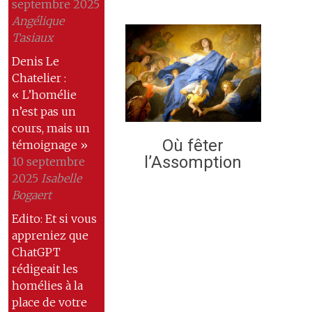
septembre 2025
Angélique
Tasiaux
Denis Le
Chatelier :
« L’homélie
n’est pas un
cours, mais un
Où fêter
témoignage »
l’Assomption
10 septembre
2025
Isabelle
Bogaert
Edito: Et si vous
appreniez que
ChatGPT
rédigeait les
homélies à la
place de votre