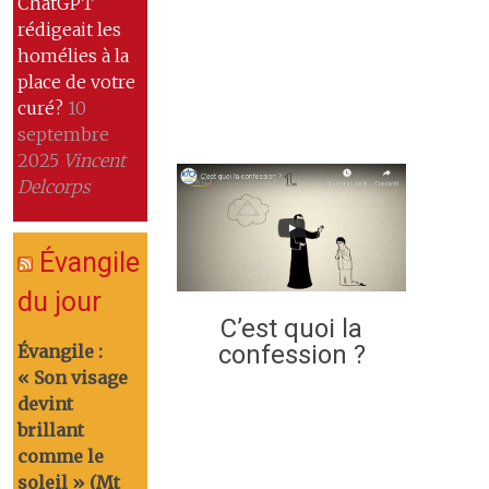
ChatGPT
rédigeait les
homélies à la
place de votre
curé?
10
septembre
2025
Vincent
Delcorps
Évangile
du jour
C’est quoi la
confession ?
Évangile :
« Son visage
devint
brillant
comme le
soleil » (Mt