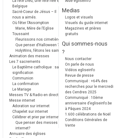
La fête Dieu, une fête née en
Aide egliseinfo
Belgique
Medias
Sacré-Coeur de Jésus – Il
nous a aimés.
Logos et visuels
Où fêter l’Assomption
Visuels du guide internet
Marie, Mère de l’Eglise
Magazines et prières
Toussaint
gratuits
Fleurissons nos cimetières
Qui sommes-nous
Que penser d’Halloween ?
HolyWins, fêtons les saints !
?
Animation des messes
Nous contacter
Les 7 sacrements
On parle de nous
Le Baptême catholique : sa
Vidéos egliseinfo
signification
Revue de presse
Communion
Communiqué : +64% des
La confirmation
recherches pour le mercredi
Le Mariage
des Cendres 2025
Messes TV & Radio en direct
Communiqué : 10ème
Messe internet
anniversaire d’egliseinfo.be
Adoration sur internet
à Pâques 2024
Chapelet sur internet
1.600 célébrations de Noël
Célébrer et prier par internet
Conditions Générales de
Que penser des messes
Vente
internet?
Annuaire des églises