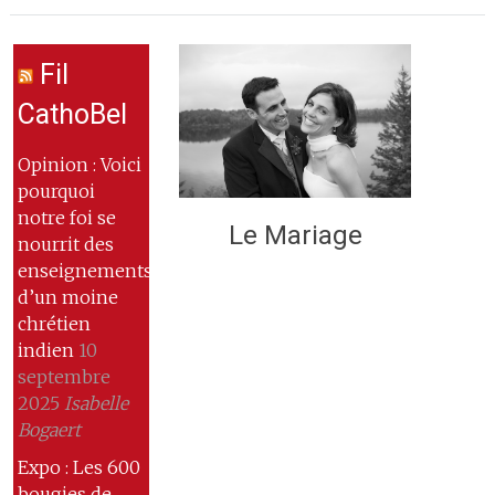
Fil
CathoBel
Opinion : Voici
pourquoi
notre foi se
Le Mariage
nourrit des
enseignements
d’un moine
chrétien
indien
10
septembre
2025
Isabelle
Bogaert
Expo : Les 600
bougies de