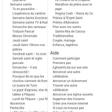
Epiphanie
Le Rosaire ou le chapelet
Semaine sainte
Marathon de prière avec le
Tu es poussière…
pape
L’expérience du carême
Regina Coeli – Reine du Ciel
Semaine Sainte Diocèses
Prières à l’Esprit Saint
Semaine sainte TV & Radio
Prières d’Adoration
Dimanche des rameaux
Prier avec les saints
Triduum Pascal
Sainte Rita de Cascia
Messe Chrismale
Traditionnelles
Jeudi saint
Couple, mariage
Jeudi Saint: Fêtons nos
Enfance, baptême
prêtres
Aide
Vendredi saint – la croix
Samedi saint et vigile
Comment participer
pascale
Premiers pas
Dimanche – Il est
EgliseInfo.be sur son site
réssuscité !
Annoncer une autre
Pourquoi dit-on que les
célébration
cloches viennent de Rome ?
Annoncer un évènement
Le suaire de Turin
Trouver une autre
Le gigot d’agneau, star des
célébration
tables à Pâques
Annoncer une église ouverte
Lundi de Pâques – jour férié
Supprimer des horaires
Ascension
Créer une messe internet
Pentecôte
Si vous ne trouvez pas