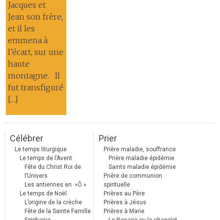
Jacques et
Jean son frère,
et il les
emmena à
l’écart, sur une
haute
montagne. Il
fut transfiguré
[…]
Célébrer
Prier
Le temps liturgique
Prière maladie, souffrance
Le temps de l’Avent
Prière maladie épidémie
Fête du Christ Roi de
Saints maladie épidémie
l’Univers
Prière de communion
Les antiennes en »Ô »
spirituelle
Le temps de Noël
Prières au Père
L’origine de la crèche
Prières à Jésus
Fête de la Sainte Famille
Prières à Marie