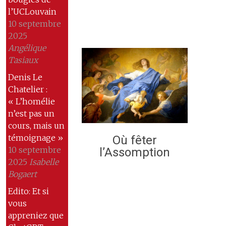
l’UCLouvain
10 septembre
2025
Angélique
Tasiaux
Denis Le
Chatelier :
« L’homélie
n’est pas un
cours, mais un
témoignage »
Où fêter
10 septembre
l’Assomption
2025
Isabelle
Bogaert
Edito: Et si
vous
appreniez que