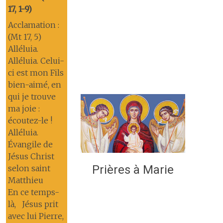
17, 1-9)
Acclamation :
(Mt 17, 5)
Alléluia.
Alléluia. Celui-
ci est mon Fils
bien-aimé, en
qui je trouve
ma joie :
écoutez-le !
Alléluia.
Évangile de
Jésus Christ
Prières à Marie
selon saint
Matthieu
En ce temps-
là, Jésus prit
avec lui Pierre,