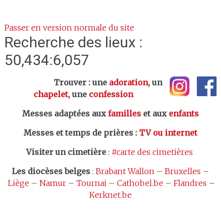
Passer en version normale du site
Recherche des lieux :
50,434:6,057
Trouver : une
adoration
, un
chapelet
, une
confession
Messes adaptées aux
familles
et aux
enfants
Messes et temps de prières
:
TV ou internet
Visiter un cimetière
:
#carte des cimetières
Les
diocèses belges
:
Brabant Wallon
–
Bruxelles
–
Liège
–
Namur
–
Tournai
–
Cathobel.be
–
Flandres
–
Kerknet.be