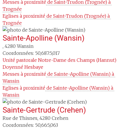
Messes à proximité
 de Saint-Trudon (Trognée) à 
Trognée
Eglises à proximité
 de Saint-Trudon (Trognée) à 
Trognée
Sainte-Apolline (Wansin)
,
4280
Wansin
Coordonnées: 50,687:5,017
Unité pastorale
Notre-Dame des Champs (Hannut)
Doyenné
Hesbaye
Messes à proximité
 de Sainte-Apolline (Wansin) à 
Wansin
Eglises à proximité
 de Sainte-Apolline (Wansin) à 
Wansin
Sainte-Gertrude (Crehen)
Rue de Thisnes
,
4280
Crehen
Coordonnées: 50,66:5,063