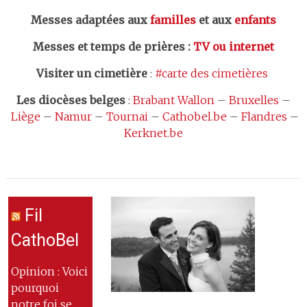
Messes adaptées aux
familles
et aux
enfants
Messes et temps de prières
:
TV ou internet
Visiter un cimetière
:
#carte des cimetières
Les
diocèses belges
:
Brabant Wallon
–
Bruxelles
–
Liège
–
Namur
–
Tournai
–
Cathobel.be
–
Flandres
–
Kerknet.be
Fil
CathoBel
Opinion : Voici
pourquoi
notre foi se