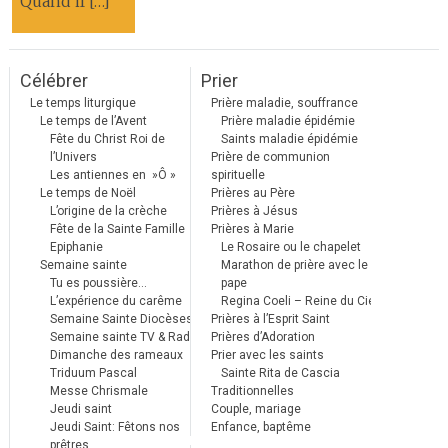
Quand il […]
Célébrer
Prier
Le temps liturgique
Prière maladie, souffrance
Le temps de l’Avent
Prière maladie épidémie
Fête du Christ Roi de
Saints maladie épidémie
l’Univers
Prière de communion
Les antiennes en »Ô »
spirituelle
Le temps de Noël
Prières au Père
L’origine de la crèche
Prières à Jésus
Fête de la Sainte Famille
Prières à Marie
Epiphanie
Le Rosaire ou le chapelet
Semaine sainte
Marathon de prière avec le
Tu es poussière…
pape
L’expérience du carême
Regina Coeli – Reine du Ciel
Semaine Sainte Diocèses
Prières à l’Esprit Saint
Semaine sainte TV & Radio
Prières d’Adoration
Dimanche des rameaux
Prier avec les saints
Triduum Pascal
Sainte Rita de Cascia
Messe Chrismale
Traditionnelles
Jeudi saint
Couple, mariage
Jeudi Saint: Fêtons nos
Enfance, baptême
prêtres