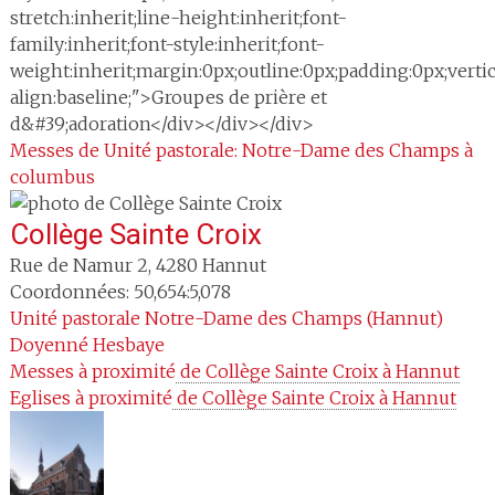
stretch:inherit;line-height:inherit;font-
family:inherit;font-style:inherit;font-
weight:inherit;margin:0px;outline:0px;padding:0px;vertic
align:baseline;">Groupes de prière et
d&#39;adoration</div></div></div>
Messes de Unité pastorale: Notre-Dame des Champs à
columbus
Collège Sainte Croix
Rue de Namur 2
,
4280
Hannut
Coordonnées: 50,654:5,078
Unité pastorale
Notre-Dame des Champs (Hannut)
Doyenné
Hesbaye
Messes à proximité
 de Collège Sainte Croix à Hannut
Eglises à proximité
 de Collège Sainte Croix à Hannut