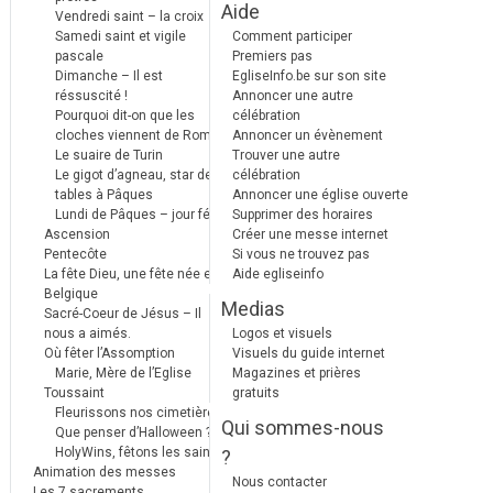
Aide
Vendredi saint – la croix
Samedi saint et vigile
Comment participer
pascale
Premiers pas
Dimanche – Il est
EgliseInfo.be sur son site
réssuscité !
Annoncer une autre
Pourquoi dit-on que les
célébration
cloches viennent de Rome ?
Annoncer un évènement
Le suaire de Turin
Trouver une autre
Le gigot d’agneau, star des
célébration
tables à Pâques
Annoncer une église ouverte
Lundi de Pâques – jour férié
Supprimer des horaires
Ascension
Créer une messe internet
Pentecôte
Si vous ne trouvez pas
La fête Dieu, une fête née en
Aide egliseinfo
Belgique
Medias
Sacré-Coeur de Jésus – Il
nous a aimés.
Logos et visuels
Où fêter l’Assomption
Visuels du guide internet
Marie, Mère de l’Eglise
Magazines et prières
Toussaint
gratuits
Fleurissons nos cimetières
Qui sommes-nous
Que penser d’Halloween ?
HolyWins, fêtons les saints !
?
Animation des messes
Nous contacter
Les 7 sacrements