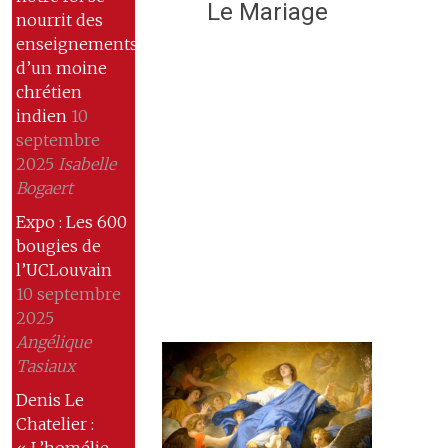
Le Mariage
nourrit des
enseignements
d’un moine
chrétien
indien
10
septembre
2025
Isabelle
Bogaert
Expo : Les 600
bougies de
l’UCLouvain
10 septembre
2025
Angélique
Tasiaux
Denis Le
Chatelier :