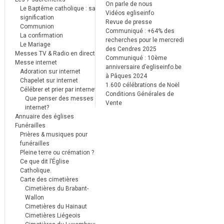
On parle de nous
Le Baptême catholique : sa
Vidéos egliseinfo
signification
Revue de presse
Communion
Communiqué : +64% des
La confirmation
recherches pour le mercredi
Le Mariage
des Cendres 2025
Messes TV & Radio en direct
Communiqué : 10ème
Messe internet
anniversaire d’egliseinfo.be
Adoration sur internet
à Pâques 2024
Chapelet sur internet
1.600 célébrations de Noël
Célébrer et prier par internet
Conditions Générales de
Que penser des messes
Vente
internet?
Annuaire des églises
Funérailles
Prières & musiques pour
funérailles
Pleine terre ou crémation ?
Ce que dit l’Église
Catholique.
Carte des cimetières
Cimetières du Brabant-
Wallon
Cimetières du Hainaut
Cimetières Liégeois