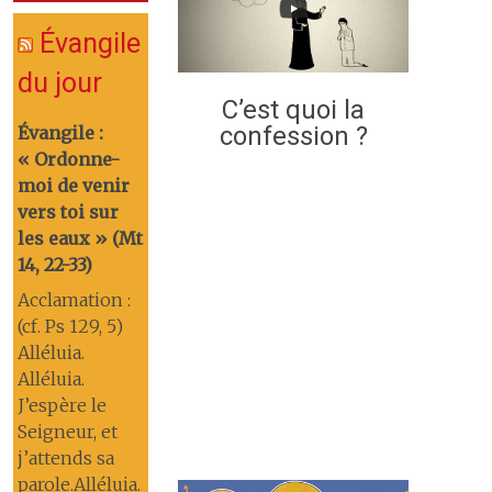
Évangile
du jour
C’est quoi la
confession ?
Évangile :
« Ordonne-
moi de venir
vers toi sur
les eaux » (Mt
14, 22-33)
Acclamation :
(cf. Ps 129, 5)
Alléluia.
Alléluia.
J’espère le
Seigneur, et
j’attends sa
parole.Alléluia.