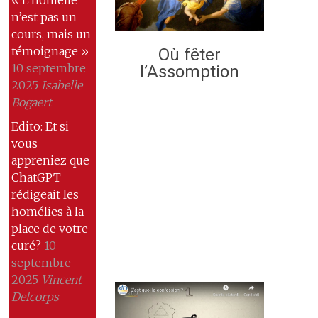
« L’homélie
n’est pas un
cours, mais un
témoignage »
Où fêter
10 septembre
l’Assomption
2025
Isabelle
Bogaert
Edito: Et si
vous
appreniez que
ChatGPT
rédigeait les
homélies à la
place de votre
curé?
10
septembre
2025
Vincent
Delcorps