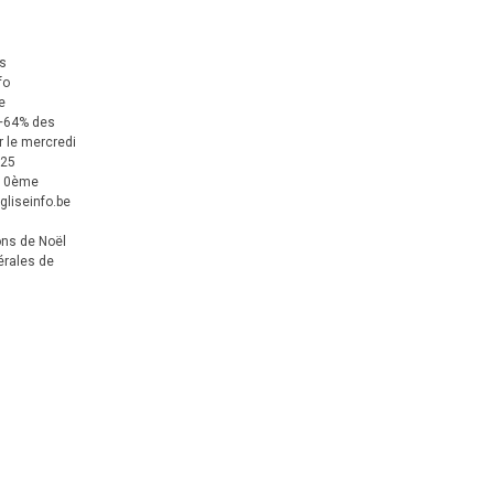
us
fo
e
+64% des
 le mercredi
025
 10ème
gliseinfo.be
ons de Noël
érales de