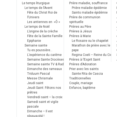
Le temps liturgique
Prière maladie, souffrance
Le temps de l’Avent
Prière maladie épidémie
Fête du Christ Roi de
Saints maladie épidémie
l’Univers
Prière de communion
Les antiennes en »Ô »
spirituelle
Le temps de Noël
Prières au Père
L’origine de la crèche
Prières à Jésus
Fête de la Sainte Famille
Prières à Marie
Epiphanie
Le Rosaire ou le chapelet
Semaine sainte
Marathon de prière avec le
Tu es poussière…
pape
L’expérience du carême
Regina Coeli – Reine du Ciel
Semaine Sainte Diocèses
Prières à l’Esprit Saint
Semaine sainte TV & Radio
Prières d’Adoration
Dimanche des rameaux
Prier avec les saints
Triduum Pascal
Sainte Rita de Cascia
Messe Chrismale
Traditionnelles
Jeudi saint
Couple, mariage
Jeudi Saint: Fêtons nos
Enfance, baptême
prêtres
Vendredi saint – la croix
Samedi saint et vigile
pascale
Dimanche – Il est
réssuscité !