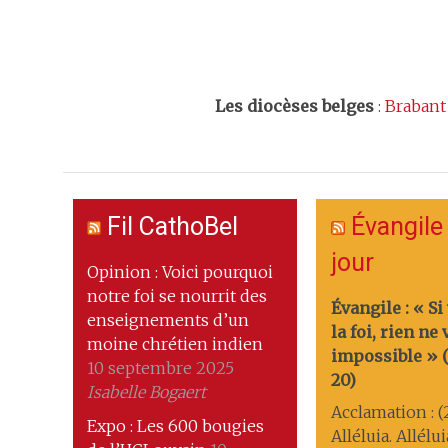
Les
diocèses belges
:
Brabant
Fil CathoBel
Évangile
jour
Opinion : Voici pourquoi
notre foi se nourrit des
Évangile : « Si
enseignements d’un
la foi, rien ne
moine chrétien indien
impossible » (M
10 septembre 2025
20)
Isabelle Bogaert
Acclamation : (
Expo : Les 600 bougies
Alléluia. Allélu