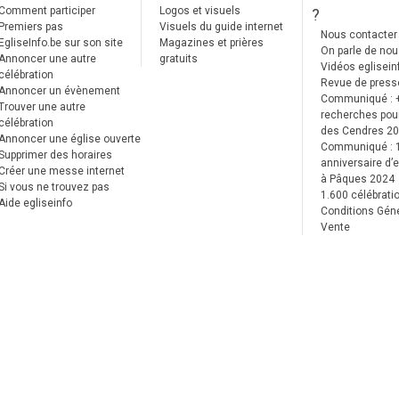
Comment participer
Logos et visuels
?
Premiers pas
Visuels du guide internet
Nous contacter
EgliseInfo.be sur son site
Magazines et prières
On parle de no
Annoncer une autre
gratuits
Vidéos eglisein
célébration
Revue de press
Annoncer un évènement
Communiqué : 
Trouver une autre
recherches pour
célébration
des Cendres 2
Annoncer une église ouverte
Communiqué :
Supprimer des horaires
anniversaire d’e
Créer une messe internet
à Pâques 2024
Si vous ne trouvez pas
1.600 célébrati
Aide egliseinfo
Conditions Gén
Vente