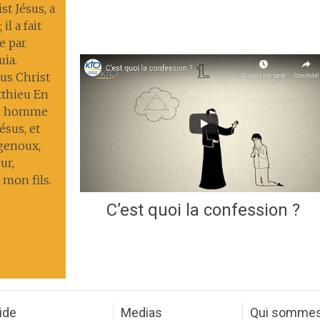
st Jésus, a
il a fait
ie par
uia.
us Christ
tthieu En
un homme
ésus, et
 genoux,
ur,
 mon fils.
C’est quoi la confession ?
ide
Medias
Qui somme