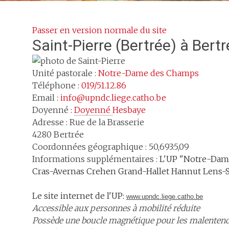
Passer en version normale du site
Saint-Pierre
(Bertrée) à Bertr
Unité pastorale :
Notre-Dame des Champs
Téléphone :
019/51.12.86
Email :
info@upndc.liege.catho.be
Doyenné :
Doyenné 
Hesbaye
Adresse :
Rue de la Brasserie
4280
Bertrée
Coordonnées géographique : 50,693:5,09
Informations supplémentaires :
L'UP "Notre-Dame
Cras-Avernas Crehen Grand-Hallet Hannut Lens-St
Le site internet de l'UP:
www.upndc.liege.catho.be
Accessible aux personnes à mobilité réduite
Possède une boucle magnétique pour les malenten