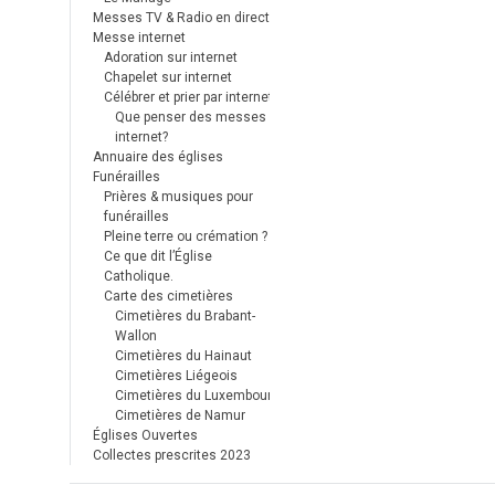
Messes TV & Radio en direct
Messe internet
Adoration sur internet
Chapelet sur internet
Célébrer et prier par internet
Que penser des messes
internet?
Annuaire des églises
Funérailles
Prières & musiques pour
funérailles
Pleine terre ou crémation ?
Ce que dit l’Église
Catholique.
Carte des cimetières
Cimetières du Brabant-
Wallon
Cimetières du Hainaut
Cimetières Liégeois
Cimetières du Luxembourg
Cimetières de Namur
Églises Ouvertes
Collectes prescrites 2023