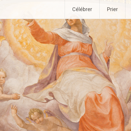
Aller
Célébrer
Prier
au
contenu
principal