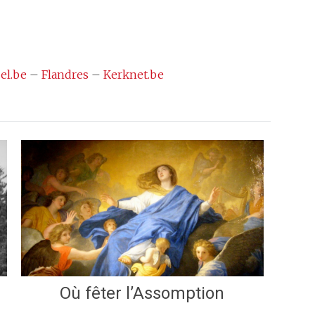
el.be
–
Flandres
–
Kerknet.be
Où fêter l’Assomption