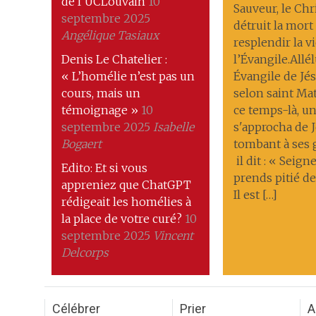
de l’UCLouvain
10
Sauveur, le Chri
septembre 2025
détruit la mort ; 
Angélique Tasiaux
resplendir la v
Denis Le Chatelier :
l’Évangile.Allél
« L’homélie n’est pas un
Évangile de Jés
cours, mais un
selon saint Ma
témoignage »
10
ce temps-là, 
septembre 2025
Isabelle
s'approcha de J
Bogaert
tombant à ses
il dit : « Seigne
Edito: Et si vous
prends pitié de
appreniez que ChatGPT
Il est […]
rédigeait les homélies à
la place de votre curé?
10
septembre 2025
Vincent
Delcorps
Célébrer
Prier
A