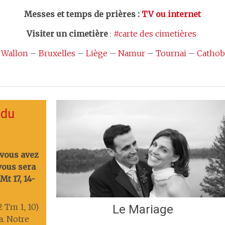
Messes et temps de prières
:
TV ou internet
Visiter un cimetière
:
#carte des cimetières
 Wallon
–
Bruxelles
–
Liège
–
Namur
–
Tournai
–
Cathob
 du
 vous avez
 vous sera
t 17, 14-
2 Tm 1, 10)
Le Mariage
ia. Notre