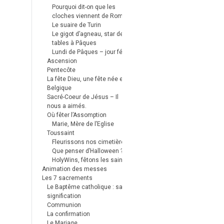
Pourquoi dit-on que les
cloches viennent de Rome ?
Le suaire de Turin
Le gigot d’agneau, star des
tables à Pâques
Lundi de Pâques – jour férié
Ascension
Pentecôte
La fête Dieu, une fête née en
Belgique
Sacré-Coeur de Jésus – Il
nous a aimés.
Où fêter l’Assomption
Marie, Mère de l’Eglise
Toussaint
Fleurissons nos cimetières
Que penser d’Halloween ?
HolyWins, fêtons les saints !
Animation des messes
Les 7 sacrements
Le Baptême catholique : sa
signification
Communion
La confirmation
Le Mariage