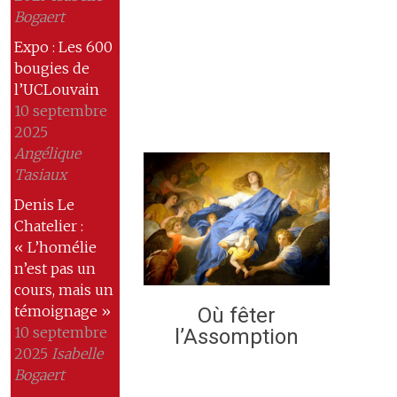
Bogaert
Expo : Les 600
bougies de
l’UCLouvain
10 septembre
2025
Angélique
Tasiaux
Denis Le
Chatelier :
« L’homélie
n’est pas un
cours, mais un
témoignage »
Où fêter
10 septembre
l’Assomption
2025
Isabelle
Bogaert