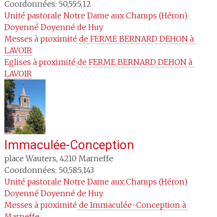
Coordonnées: 50,55:5,12
Unité pastorale
Notre Dame aux Champs (Héron)
Doyenné
Doyenné de Huy
Messes à proximité
 de FERME BERNARD DEHON à 
LAVOIR
Eglises à proximité
 de FERME BERNARD DEHON à 
LAVOIR
Immaculée-Conception
place Wauters
,
4210
Marneffe
Coordonnées: 50,58:5,143
Unité pastorale
Notre Dame aux Champs (Héron)
Doyenné
Doyenné de Huy
Messes à proximité
 de Immaculée-Conception à 
Marneffe