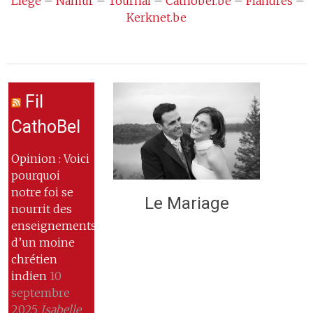
Liège
–
Namur
–
Tournai
–
Cathobel.be
–
Flandres
–
Kerknet.be
Fil
CathoBel
Opinion : Voici
pourquoi
notre foi se
Le Mariage
nourrit des
enseignements
d’un moine
chrétien
indien
10
septembre
2025
Isabelle