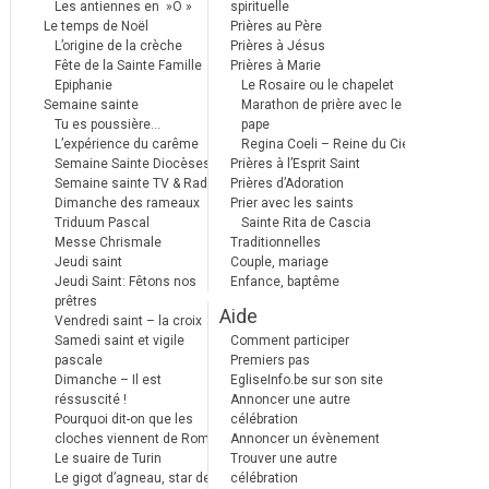
Les antiennes en »Ô »
spirituelle
Le temps de Noël
Prières au Père
L’origine de la crèche
Prières à Jésus
Fête de la Sainte Famille
Prières à Marie
Epiphanie
Le Rosaire ou le chapelet
Semaine sainte
Marathon de prière avec le
Tu es poussière…
pape
L’expérience du carême
Regina Coeli – Reine du Ciel
Semaine Sainte Diocèses
Prières à l’Esprit Saint
Semaine sainte TV & Radio
Prières d’Adoration
Dimanche des rameaux
Prier avec les saints
Triduum Pascal
Sainte Rita de Cascia
Messe Chrismale
Traditionnelles
Jeudi saint
Couple, mariage
Jeudi Saint: Fêtons nos
Enfance, baptême
prêtres
Aide
Vendredi saint – la croix
Samedi saint et vigile
Comment participer
pascale
Premiers pas
Dimanche – Il est
EgliseInfo.be sur son site
réssuscité !
Annoncer une autre
Pourquoi dit-on que les
célébration
cloches viennent de Rome ?
Annoncer un évènement
Le suaire de Turin
Trouver une autre
Le gigot d’agneau, star des
célébration