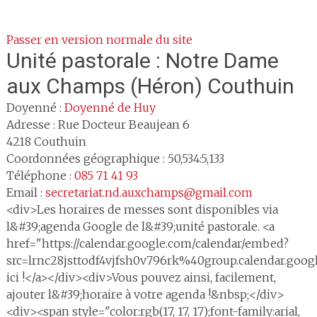
Passer en version normale du site
Unité pastorale :
Notre Dame
aux Champs (Héron) Couthuin
Doyenné :
Doyenné de Huy
Adresse :
Rue Docteur Beaujean 6
4218
Couthuin
Coordonnées géographique : 50,534:5,133
Téléphone :
085 71 41 93
Email :
secretariat.nd.auxchamps@gmail.com
<div>Les horaires de messes sont disponibles via
l&#39;agenda Google de l&#39;unité pastorale. <a
href="https://calendar.google.com/calendar/embed?
src=lrnc28jsttodf4vjfsh0v796rk%40group.calendar.go
ici !</a></div><div>Vous pouvez ainsi, facilement,
ajouter l&#39;horaire à votre agenda !&nbsp;</div>
<div><span style="color:rgb(17, 17, 17);font-family:arial,