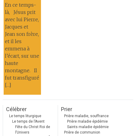
En ce temps-
là, Jésus prit
avec lui Pierre,
Jacques et
Jean son frère,
et il les
emmena à
l’écart, sur une
haute
montagne. Il
fut transfiguré
[…]
Célébrer
Prier
Le temps liturgique
Prière maladie, souffrance
Le temps de l’Avent
Prière maladie épidémie
Fête du Christ Roi de
Saints maladie épidémie
l’Univers
Prière de communion