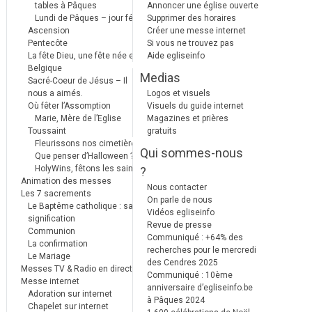
tables à Pâques
Annoncer une église ouverte
Lundi de Pâques – jour férié
Supprimer des horaires
Ascension
Créer une messe internet
Pentecôte
Si vous ne trouvez pas
La fête Dieu, une fête née en
Aide egliseinfo
Belgique
Medias
Sacré-Coeur de Jésus – Il
nous a aimés.
Logos et visuels
Où fêter l’Assomption
Visuels du guide internet
Marie, Mère de l’Eglise
Magazines et prières
Toussaint
gratuits
Fleurissons nos cimetières
Qui sommes-nous
Que penser d’Halloween ?
HolyWins, fêtons les saints !
?
Animation des messes
Nous contacter
Les 7 sacrements
On parle de nous
Le Baptême catholique : sa
Vidéos egliseinfo
signification
Revue de presse
Communion
Communiqué : +64% des
La confirmation
recherches pour le mercredi
Le Mariage
des Cendres 2025
Messes TV & Radio en direct
Communiqué : 10ème
Messe internet
anniversaire d’egliseinfo.be
Adoration sur internet
à Pâques 2024
Chapelet sur internet