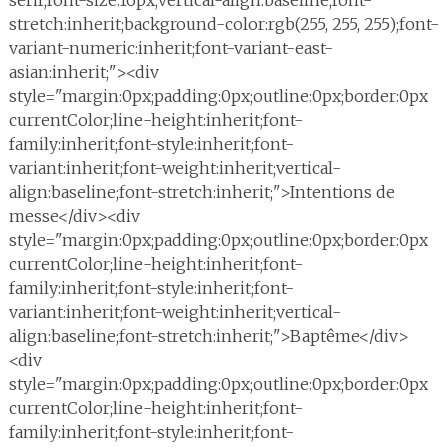
serif;font-size:16px;vertical-align:baseline;font-
stretch:inherit;background-color:rgb(255, 255, 255);font-
variant-numeric:inherit;font-variant-east-
asian:inherit;"><div
style="margin:0px;padding:0px;outline:0px;border:0px
currentColor;line-height:inherit;font-
family:inherit;font-style:inherit;font-
variant:inherit;font-weight:inherit;vertical-
align:baseline;font-stretch:inherit;">Intentions de
messe</div><div
style="margin:0px;padding:0px;outline:0px;border:0px
currentColor;line-height:inherit;font-
family:inherit;font-style:inherit;font-
variant:inherit;font-weight:inherit;vertical-
align:baseline;font-stretch:inherit;">Baptême</div>
<div
style="margin:0px;padding:0px;outline:0px;border:0px
currentColor;line-height:inherit;font-
family:inherit;font-style:inherit;font-