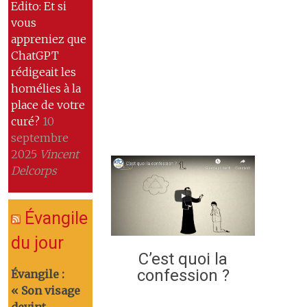
Edito: Et si
vous
appreniez que
ChatGPT
rédigeait les
homélies à la
place de votre
curé?
10
septembre
2025
Vincent
Delcorps
Évangile
du jour
C’est quoi la
confession ?
Évangile :
« Son visage
devint