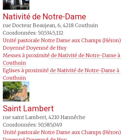
Nativité de Notre-Dame
rue Docteur Beaujean, 6
,
4218
Couthuin
Coordonnées: 50,534:5,132
Unité pastorale
Notre Dame aux Champs (Héron)
Doyenné
Doyenné de Huy
Messes à proximité
 de Nativité de Notre-Dame à 
Couthuin
Eglises à proximité
 de Nativité de Notre-Dame à 
Couthuin
Saint Lambert
rue saint Lambert
,
4210
Hannêche
Coordonnées: 50,58:5,049
Unité pastorale
Notre Dame aux Champs (Héron)
Doyenné
Doyenné de Huy