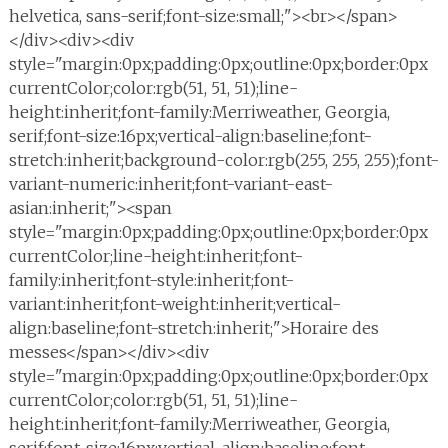
helvetica, sans-serif;font-size:small;"><br></span>
</div><div><div
style="margin:0px;padding:0px;outline:0px;border:0px
currentColor;color:rgb(51, 51, 51);line-
height:inherit;font-family:Merriweather, Georgia,
serif;font-size:16px;vertical-align:baseline;font-
stretch:inherit;background-color:rgb(255, 255, 255);font-
variant-numeric:inherit;font-variant-east-
asian:inherit;"><span
style="margin:0px;padding:0px;outline:0px;border:0px
currentColor;line-height:inherit;font-
family:inherit;font-style:inherit;font-
variant:inherit;font-weight:inherit;vertical-
align:baseline;font-stretch:inherit;">Horaire des
messes</span></div><div
style="margin:0px;padding:0px;outline:0px;border:0px
currentColor;color:rgb(51, 51, 51);line-
height:inherit;font-family:Merriweather, Georgia,