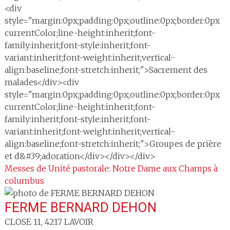
<div
style="margin:0px;padding:0px;outline:0px;border:0px
currentColor;line-height:inherit;font-
family:inherit;font-style:inherit;font-
variant:inherit;font-weight:inherit;vertical-
align:baseline;font-stretch:inherit;">Sacrement des
malades</div><div
style="margin:0px;padding:0px;outline:0px;border:0px
currentColor;line-height:inherit;font-
family:inherit;font-style:inherit;font-
variant:inherit;font-weight:inherit;vertical-
align:baseline;font-stretch:inherit;">Groupes de prière
et d&#39;adoration</div></div></div>
Messes de Unité pastorale: Notre Dame aux Champs à
columbus
FERME BERNARD DEHON
CLOSE 11
,
4217
LAVOIR