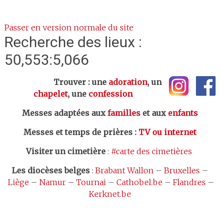
Passer en version normale du site
Recherche des lieux :
50,553:5,066
Trouver : une
adoration
, un
chapelet
, une
confession
Messes adaptées aux
familles
et aux
enfants
Messes et temps de prières
:
TV ou internet
Visiter un cimetière
:
#carte des cimetières
Les
diocèses belges
:
Brabant Wallon
–
Bruxelles
–
Liège
–
Namur
–
Tournai
–
Cathobel.be
–
Flandres
–
Kerknet.be