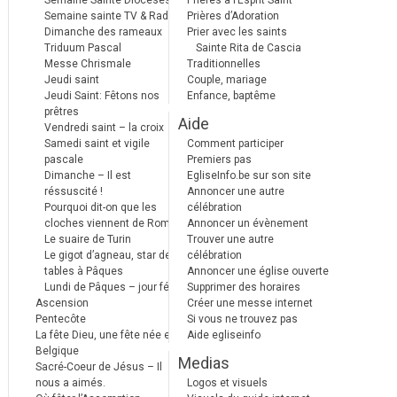
Semaine Sainte Diocèses
Prières à l’Esprit Saint
Semaine sainte TV & Radio
Prières d’Adoration
Dimanche des rameaux
Prier avec les saints
Triduum Pascal
Sainte Rita de Cascia
Messe Chrismale
Traditionnelles
Jeudi saint
Couple, mariage
Jeudi Saint: Fêtons nos
Enfance, baptême
prêtres
Aide
Vendredi saint – la croix
Samedi saint et vigile
Comment participer
pascale
Premiers pas
Dimanche – Il est
EgliseInfo.be sur son site
réssuscité !
Annoncer une autre
Pourquoi dit-on que les
célébration
cloches viennent de Rome ?
Annoncer un évènement
Le suaire de Turin
Trouver une autre
Le gigot d’agneau, star des
célébration
tables à Pâques
Annoncer une église ouverte
Lundi de Pâques – jour férié
Supprimer des horaires
Ascension
Créer une messe internet
Pentecôte
Si vous ne trouvez pas
La fête Dieu, une fête née en
Aide egliseinfo
Belgique
Medias
Sacré-Coeur de Jésus – Il
nous a aimés.
Logos et visuels