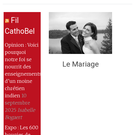
Fil
CathoBel
Opinion : Voici
pourquoi
notre foi se
Le Mariage
nourrit des
enseignements
d’un moine
chrétien
indien
10
septembre
2025
Isabelle
Bogaert
Expo : Les 600
bougies de