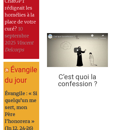
ChatGPT
rédigeait les
homélies à la
place de votre
curé?
10
septembre
2025
Vincent
Delcorps
Évangile
C’est quoi la
du jour
confession ?
Évangile : « Si
quelqu’un me
sert, mon
Père
l’honorera »
(Jn 12, 24-26)