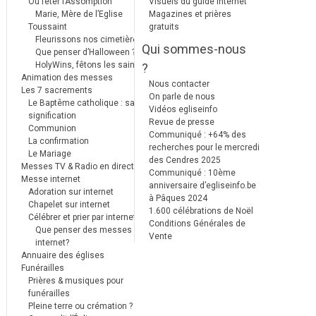
Où fêter l’Assomption
Visuels du guide internet
Marie, Mère de l’Eglise
Magazines et prières
Toussaint
gratuits
Fleurissons nos cimetières
Qui sommes-nous
Que penser d’Halloween ?
HolyWins, fêtons les saints !
?
Animation des messes
Nous contacter
Les 7 sacrements
On parle de nous
Le Baptême catholique : sa
Vidéos egliseinfo
signification
Revue de presse
Communion
Communiqué : +64% des
La confirmation
recherches pour le mercredi
Le Mariage
des Cendres 2025
Messes TV & Radio en direct
Communiqué : 10ème
Messe internet
anniversaire d’egliseinfo.be
Adoration sur internet
à Pâques 2024
Chapelet sur internet
1.600 célébrations de Noël
Célébrer et prier par internet
Conditions Générales de
Que penser des messes
Vente
internet?
Annuaire des églises
Funérailles
Prières & musiques pour
funérailles
Pleine terre ou crémation ?