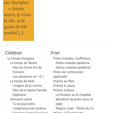
ses disciples :
« Amen,
amen, je vous
le dis : si le
grain de blé
tombé […]
Célébrer
Prier
Le temps liturgique
Prière maladie, souffrance
Le temps de l’Avent
Prière maladie épidémie
Fête du Christ Roi de
Saints maladie épidémie
l’Univers
Prière de communion
Les antiennes en »Ô »
spirituelle
Le temps de Noël
Prières au Père
L’origine de la crèche
Prières à Jésus
Fête de la Sainte Famille
Prières à Marie
Epiphanie
Le Rosaire ou le chapelet
Semaine sainte
Marathon de prière avec le
Tu es poussière…
pape
L’expérience du carême
Regina Coeli – Reine du Ciel