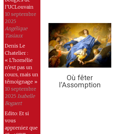
l’UCLouvain
10 septembre
2025
Angélique
Tasiaux
Denis Le
Chatelier :
« L’homélie
n’est pas un
cours, mais un
Où fêter
témoignage »
l’Assomption
10 septembre
2025
Isabelle
Bogaert
Edito: Et si
vous
appreniez que