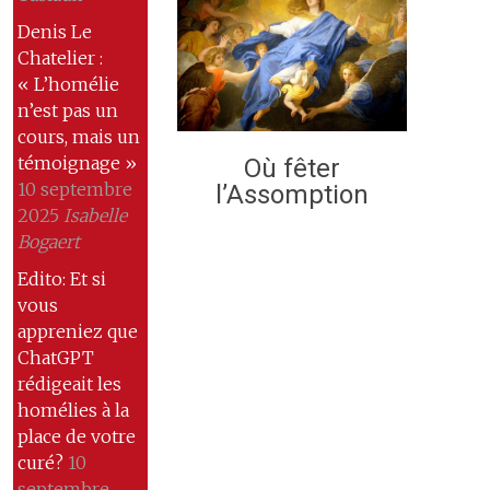
Denis Le
Chatelier :
« L’homélie
n’est pas un
cours, mais un
témoignage »
Où fêter
10 septembre
l’Assomption
2025
Isabelle
Bogaert
Edito: Et si
vous
appreniez que
ChatGPT
rédigeait les
homélies à la
place de votre
curé?
10
septembre