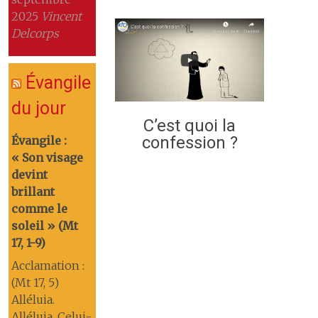
2025
Vincent
Delcorps
Évangile
du jour
C’est quoi la
confession ?
Évangile :
« Son visage
devint
brillant
comme le
soleil » (Mt
17, 1-9)
Acclamation :
(Mt 17, 5)
Alléluia.
Alléluia. Celui-