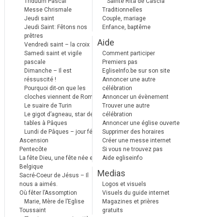
Triduum Pascal
Sainte Rita de Cascia
Messe Chrismale
Traditionnelles
Jeudi saint
Couple, mariage
Jeudi Saint: Fêtons nos
Enfance, baptême
prêtres
Aide
Vendredi saint – la croix
Samedi saint et vigile
Comment participer
pascale
Premiers pas
Dimanche – Il est
EgliseInfo.be sur son site
réssuscité !
Annoncer une autre
Pourquoi dit-on que les
célébration
cloches viennent de Rome ?
Annoncer un évènement
Le suaire de Turin
Trouver une autre
Le gigot d’agneau, star des
célébration
tables à Pâques
Annoncer une église ouverte
Lundi de Pâques – jour férié
Supprimer des horaires
Ascension
Créer une messe internet
Pentecôte
Si vous ne trouvez pas
La fête Dieu, une fête née en
Aide egliseinfo
Belgique
Medias
Sacré-Coeur de Jésus – Il
nous a aimés.
Logos et visuels
Où fêter l’Assomption
Visuels du guide internet
Marie, Mère de l’Eglise
Magazines et prières
Toussaint
gratuits