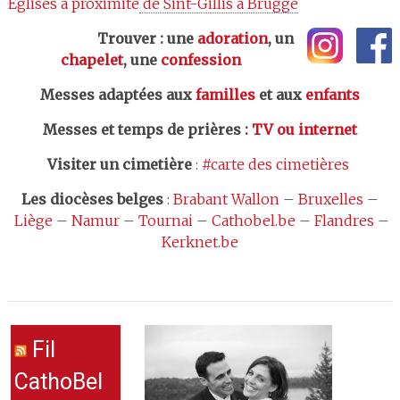
Eglises à proximité
 de Sint-Gillis à Brugge
Trouver : une
adoration
, un
chapelet
, une
confession
Messes adaptées aux
familles
et aux
enfants
Messes et temps de prières
:
TV ou internet
Visiter un cimetière
:
#carte des cimetières
Les
diocèses belges
:
Brabant Wallon
–
Bruxelles
–
Liège
–
Namur
–
Tournai
–
Cathobel.be
–
Flandres
–
Kerknet.be
Fil
CathoBel