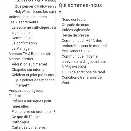
Fleurissons nos cimetières
Qui sommes-nous
Que penser d’Halloween ?
HolyWins, fêtons les saints !
?
Animation des messes
Nous contacter
Les 7 sacrements
On parle de nous
Le Baptême catholique : sa
Vidéos egliseinfo
signification
Revue de presse
Communion
Communiqué : +64% des
La confirmation
recherches pour le mercredi
Le Mariage
des Cendres 2025
Messes TV & Radio en direct
Communiqué : 10ème
Messe internet
anniversaire d’egliseinfo.be
Adoration sur internet
à Pâques 2024
Chapelet sur internet
1.600 célébrations de Noël
Célébrer et prier par internet
Conditions Générales de
Que penser des messes
Vente
internet?
Annuaire des églises
Funérailles
Prières & musiques pour
funérailles
Pleine terre ou crémation ?
Ce que dit l’Église
Catholique.
Carte des cimetières