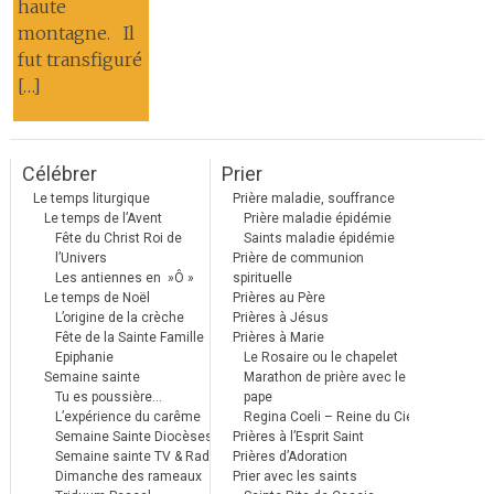
haute
montagne. Il
fut transfiguré
[…]
Célébrer
Prier
Le temps liturgique
Prière maladie, souffrance
Le temps de l’Avent
Prière maladie épidémie
Fête du Christ Roi de
Saints maladie épidémie
l’Univers
Prière de communion
Les antiennes en »Ô »
spirituelle
Le temps de Noël
Prières au Père
L’origine de la crèche
Prières à Jésus
Fête de la Sainte Famille
Prières à Marie
Epiphanie
Le Rosaire ou le chapelet
Semaine sainte
Marathon de prière avec le
Tu es poussière…
pape
L’expérience du carême
Regina Coeli – Reine du Ciel
Semaine Sainte Diocèses
Prières à l’Esprit Saint
Semaine sainte TV & Radio
Prières d’Adoration
Dimanche des rameaux
Prier avec les saints