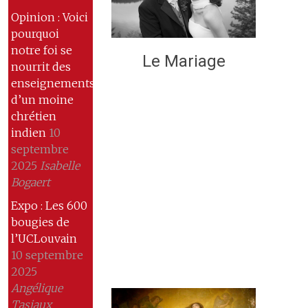
Opinion : Voici
pourquoi
notre foi se
Le Mariage
nourrit des
enseignements
d’un moine
chrétien
indien
10
septembre
2025
Isabelle
Bogaert
Expo : Les 600
bougies de
l’UCLouvain
10 septembre
2025
Angélique
Tasiaux