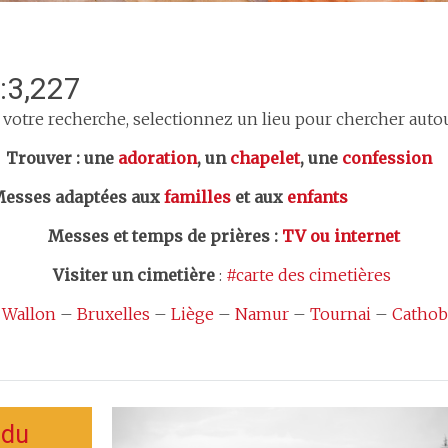
:3,227
 votre recherche, selectionnez un lieu pour chercher autour
er : une
adoration
, un
chapelet
, une
confession
esses adaptées aux
familles
et aux
enfants
Messes et temps de prières
:
TV ou internet
Visiter un cimetière
:
#carte des cimetières
 Wallon
–
Bruxelles
–
Liège
–
Namur
–
Tournai
–
Cathob
 du