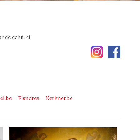
 de celui-ci :
el.be
–
Flandres
–
Kerknet.be