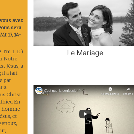
 vous avez
 vous sera
t 17, 14-
2 Tm 1, 10)
Le Mariage
ia. Notre
st Jésus, a
il a fait
ie par
uia.
us Christ
tthieu En
un homme
ésus, et
 genoux,
ur,