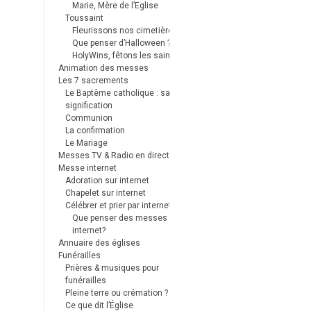
Marie, Mère de l’Eglise
Toussaint
Fleurissons nos cimetières
Que penser d’Halloween ?
HolyWins, fêtons les saints !
Animation des messes
Les 7 sacrements
Le Baptême catholique : sa
signification
Communion
La confirmation
Le Mariage
Messes TV & Radio en direct
Messe internet
Adoration sur internet
Chapelet sur internet
Célébrer et prier par internet
Que penser des messes
internet?
Annuaire des églises
Funérailles
Prières & musiques pour
funérailles
Pleine terre ou crémation ?
Ce que dit l’Église