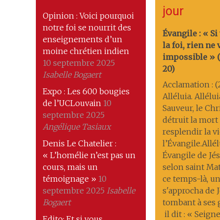
jour
Opinion : Voici pourquoi
notre foi se nourrit des
Évangile : « Si
enseignements d’un
la foi, rien ne
moine chrétien indien
impossible » (M
10 septembre 2025
20)
Isabelle Bogaert
Acclamation : (
Expo : Les 600 bougies
Alléluia. Allélu
de l’UCLouvain
10
Sauveur, le Chri
septembre 2025
détruit la mort ; 
Angélique Tasiaux
resplendir la v
Denis Le Chatelier :
l’Évangile.Allél
« L’homélie n’est pas un
Évangile de Jés
cours, mais un
selon saint Ma
témoignage »
10
ce temps-là, 
septembre 2025
Isabelle
s'approcha de J
Bogaert
tombant à ses
il dit : « Seigne
Edito: Et si vous