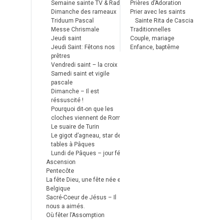
Semaine sainte TV & Radio
Prières d’Adoration
Dimanche des rameaux
Prier avec les saints
Triduum Pascal
Sainte Rita de Cascia
Messe Chrismale
Traditionnelles
Jeudi saint
Couple, mariage
Jeudi Saint: Fêtons nos
Enfance, baptême
prêtres
Vendredi saint – la croix
Samedi saint et vigile
pascale
Dimanche – Il est
réssuscité !
Pourquoi dit-on que les
cloches viennent de Rome ?
Le suaire de Turin
Le gigot d’agneau, star des
tables à Pâques
Lundi de Pâques – jour férié
Ascension
Pentecôte
La fête Dieu, une fête née en
Belgique
Sacré-Coeur de Jésus – Il
nous a aimés.
Où fêter l’Assomption