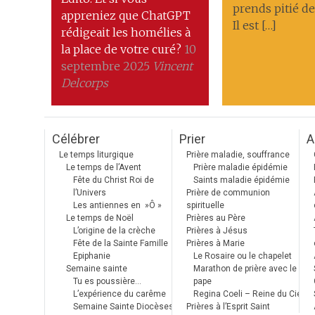
prends pitié de
appreniez que ChatGPT
Il est […]
rédigeait les homélies à
la place de votre curé?
10
septembre 2025
Vincent
Delcorps
Célébrer
Prier
A
Le temps liturgique
Prière maladie, souffrance
Le temps de l’Avent
Prière maladie épidémie
Fête du Christ Roi de
Saints maladie épidémie
l’Univers
Prière de communion
Les antiennes en »Ô »
spirituelle
Le temps de Noël
Prières au Père
L’origine de la crèche
Prières à Jésus
Fête de la Sainte Famille
Prières à Marie
Epiphanie
Le Rosaire ou le chapelet
Semaine sainte
Marathon de prière avec le
Tu es poussière…
pape
L’expérience du carême
Regina Coeli – Reine du Ciel
Semaine Sainte Diocèses
Prières à l’Esprit Saint