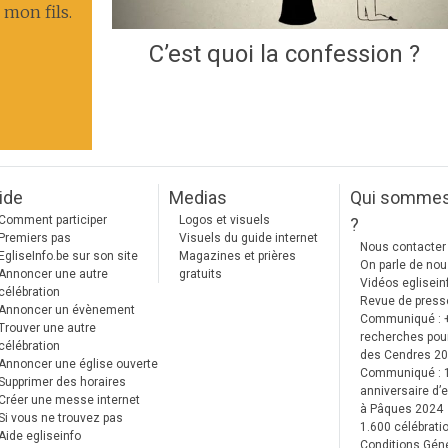
 mon fils.
C’est quoi la confession ?
ide
Medias
Qui somme
Comment participer
Logos et visuels
?
Premiers pas
Visuels du guide internet
Nous contacter
EgliseInfo.be sur son site
Magazines et prières
On parle de no
Annoncer une autre
gratuits
Vidéos eglisein
célébration
Revue de press
Annoncer un évènement
Communiqué : 
Trouver une autre
recherches pour
célébration
des Cendres 2
Annoncer une église ouverte
Communiqué :
Supprimer des horaires
anniversaire d’e
Créer une messe internet
à Pâques 2024
Si vous ne trouvez pas
1.600 célébrati
Aide egliseinfo
Conditions Gén