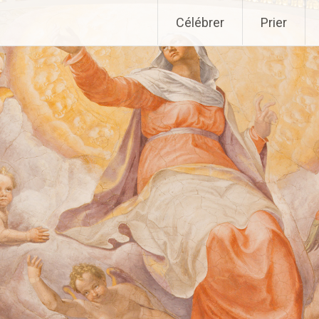
Aller
Célébrer
Prier
au
contenu
principal