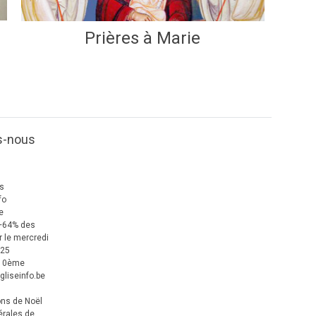
Prières à Marie
s-nous
us
fo
e
+64% des
 le mercredi
025
 10ème
gliseinfo.be
ons de Noël
érales de