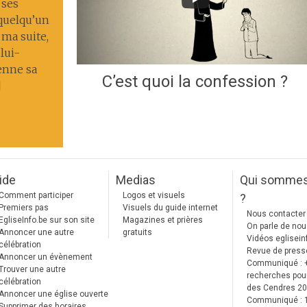
 ses
 quelqu’un
 ma suite,
lui-
enne sa
C’est quoi la confession ?
]
ide
Medias
Qui somme
Comment participer
Logos et visuels
?
Premiers pas
Visuels du guide internet
Nous contacter
EgliseInfo.be sur son site
Magazines et prières
On parle de no
Annoncer une autre
gratuits
Vidéos eglisein
célébration
Revue de press
Annoncer un évènement
Communiqué : 
Trouver une autre
recherches pour
célébration
des Cendres 2
Annoncer une église ouverte
Communiqué :
Supprimer des horaires