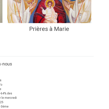
Prières à Marie
s-nous
us
fo
e
+64% des
 le mercredi
025
 10ème