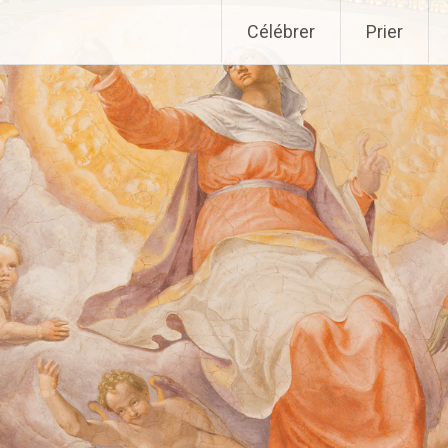
Aller
Célébrer
Prier
au
contenu
principal