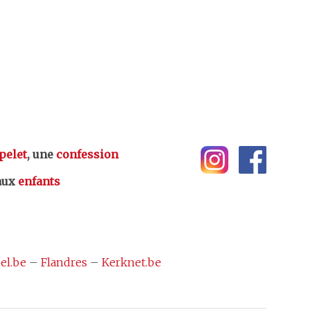
pelet
, une
confession
aux
enfants
el.be
–
Flandres
–
Kerknet.be