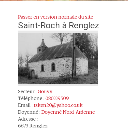
Passer en version normale du site
Saint-Roch
à Renglez
Secteur :
Gouvy
Téléphone :
080339509
Email :
tsken20@yahoo.co.uk
Doyenné :
Doyenné 
Nord-Ardenne
Adresse :
6673
Renglez