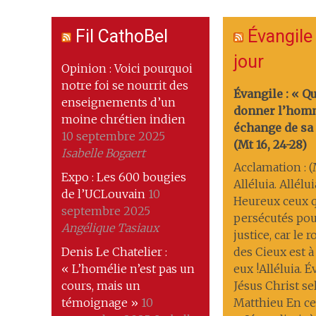
Fil CathoBel
Évangile
jour
Opinion : Voici pourquoi
notre foi se nourrit des
Évangile : « Q
enseignements d’un
donner l’hom
moine chrétien indien
échange de sa 
10 septembre 2025
(Mt 16, 24-28)
Isabelle Bogaert
Acclamation : (M
Expo : Les 600 bougies
Alléluia. Allélui
de l’UCLouvain
10
Heureux ceux q
septembre 2025
persécutés pou
Angélique Tasiaux
justice, car le
Denis Le Chatelier :
des Cieux est à
« L’homélie n’est pas un
eux !Alléluia. 
cours, mais un
Jésus Christ se
témoignage »
10
Matthieu En ce