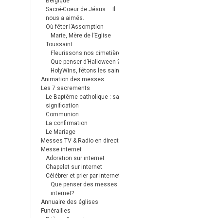
Belgique
Sacré-Coeur de Jésus – Il
nous a aimés.
Où fêter l’Assomption
Marie, Mère de l’Eglise
Toussaint
Fleurissons nos cimetières
Que penser d’Halloween ?
HolyWins, fêtons les saints !
Animation des messes
Les 7 sacrements
Le Baptême catholique : sa
signification
Communion
La confirmation
Le Mariage
Messes TV & Radio en direct
Messe internet
Adoration sur internet
Chapelet sur internet
Célébrer et prier par internet
Que penser des messes
internet?
Annuaire des églises
Funérailles