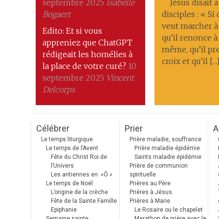
septembre 2025
Isabelle
Jésus disait à
Bogaert
disciples : « Si
veut marcher à
Edito: Et si vous
qu’il renonce à 
appreniez que ChatGPT
même, qu’il pr
rédigeait les homélies à
croix et qu’il […
la place de votre curé?
10
septembre 2025
Vincent
Delcorps
Célébrer
Prier
A
Le temps liturgique
Prière maladie, souffrance
Le temps de l’Avent
Prière maladie épidémie
Fête du Christ Roi de
Saints maladie épidémie
l’Univers
Prière de communion
Les antiennes en »Ô »
spirituelle
Le temps de Noël
Prières au Père
L’origine de la crèche
Prières à Jésus
Fête de la Sainte Famille
Prières à Marie
Epiphanie
Le Rosaire ou le chapelet
Semaine sainte
Marathon de prière avec le