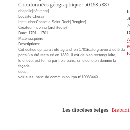
Coordonnées géographique : 50,168:5,887
chapelle[bâtiment]
I
Localité:Cherain
A
Institution:Chapelle Saint-Roch[Renglez]
P
Créateur:inconnu (architecte)
D
Date: 1701 - 1701
Matériau:pierre
A
Descriptions:
M
Cet édifice qui aurait été agrandi en 1701(date gravée à côté du
E
portail) a été restauré en 1889. Il est de plan rectangulaire,
le chevet est fermé par trois pans, un clocheton domine la
façade
ouest.
voir aussi banc de communion irpa n°10083449
Les
diocèses belges
:
Brabant