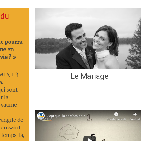
 du
ue pourra
me en
vie ? »
t 5, 10)
Le Mariage
a.
ui sont
r la
 royaume
Évangile de
lon saint
 temps-là,