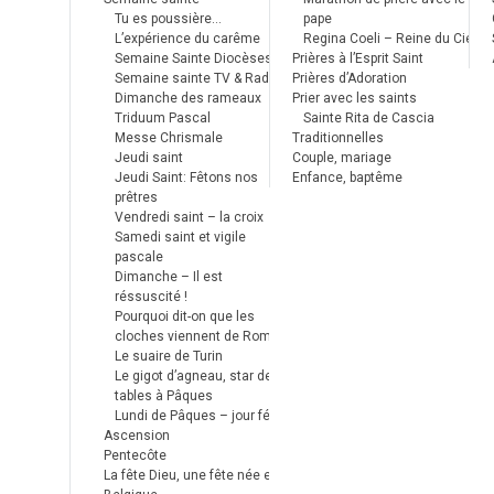
Tu es poussière…
pape
L’expérience du carême
Regina Coeli – Reine du Ciel
Semaine Sainte Diocèses
Prières à l’Esprit Saint
Semaine sainte TV & Radio
Prières d’Adoration
Dimanche des rameaux
Prier avec les saints
Triduum Pascal
Sainte Rita de Cascia
Messe Chrismale
Traditionnelles
Jeudi saint
Couple, mariage
Jeudi Saint: Fêtons nos
Enfance, baptême
prêtres
Vendredi saint – la croix
Samedi saint et vigile
pascale
Dimanche – Il est
réssuscité !
Pourquoi dit-on que les
cloches viennent de Rome ?
Le suaire de Turin
Le gigot d’agneau, star des
tables à Pâques
Lundi de Pâques – jour férié
Ascension
Pentecôte
La fête Dieu, une fête née en