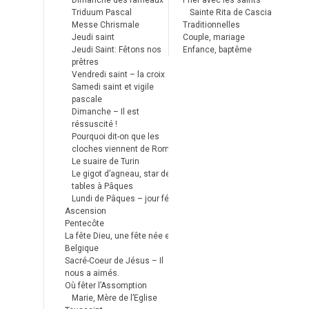
Dimanche des rameaux
Prier avec les saints
Triduum Pascal
Sainte Rita de Cascia
Messe Chrismale
Traditionnelles
Jeudi saint
Couple, mariage
Jeudi Saint: Fêtons nos
Enfance, baptême
prêtres
Vendredi saint – la croix
Samedi saint et vigile
pascale
Dimanche – Il est
réssuscité !
Pourquoi dit-on que les
cloches viennent de Rome ?
Le suaire de Turin
Le gigot d’agneau, star des
tables à Pâques
Lundi de Pâques – jour férié
Ascension
Pentecôte
La fête Dieu, une fête née en
Belgique
Sacré-Coeur de Jésus – Il
nous a aimés.
Où fêter l’Assomption
Marie, Mère de l’Eglise