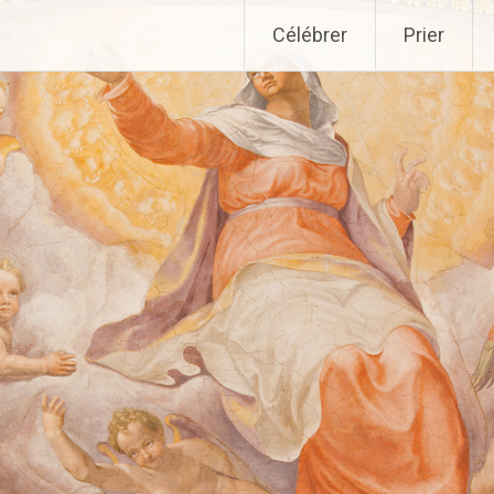
Aller
Célébrer
Prier
au
contenu
principal