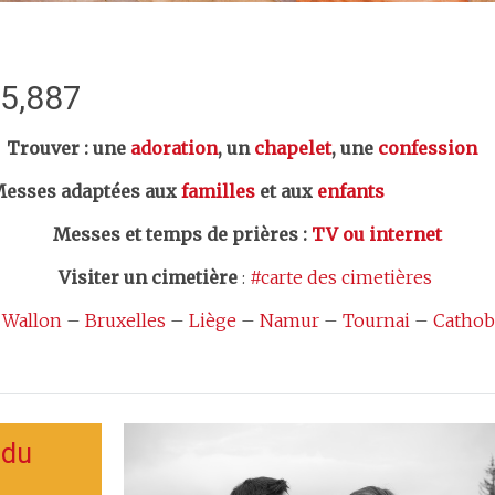
:5,887
er : une
adoration
, un
chapelet
, une
confession
esses adaptées aux
familles
et aux
enfants
Messes et temps de prières
:
TV ou internet
Visiter un cimetière
:
#carte des cimetières
 Wallon
–
Bruxelles
–
Liège
–
Namur
–
Tournai
–
Cathob
 du