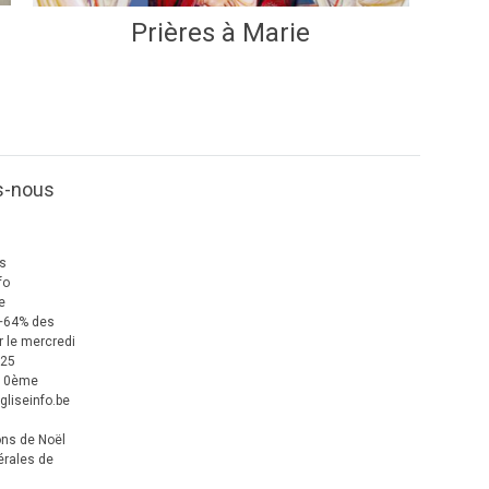
Prières à Marie
s-nous
us
fo
e
+64% des
 le mercredi
025
 10ème
gliseinfo.be
ons de Noël
érales de