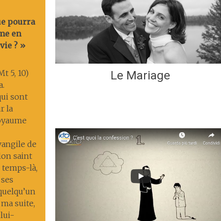
ue pourra
me en
vie ? »
t 5, 10)
Le Mariage
a.
ui sont
r la
 royaume
Évangile de
lon saint
 temps-là,
 ses
 quelqu’un
 ma suite,
lui-