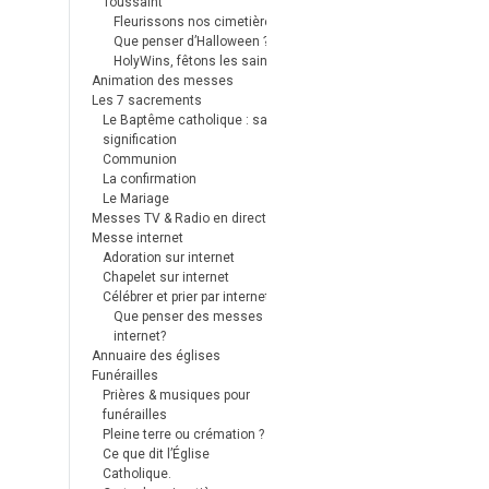
Toussaint
Fleurissons nos cimetières
Que penser d’Halloween ?
HolyWins, fêtons les saints !
Animation des messes
Les 7 sacrements
Le Baptême catholique : sa
signification
Communion
La confirmation
Le Mariage
Messes TV & Radio en direct
Messe internet
Adoration sur internet
Chapelet sur internet
Célébrer et prier par internet
Que penser des messes
internet?
Annuaire des églises
Funérailles
Prières & musiques pour
funérailles
Pleine terre ou crémation ?
Ce que dit l’Église
Catholique.