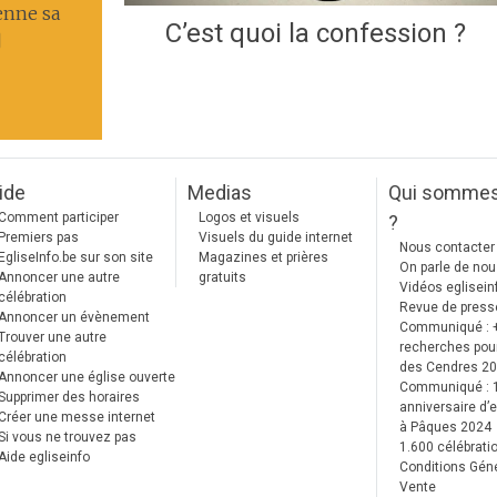
enne sa
C’est quoi la confession ?
]
ide
Medias
Qui somme
Comment participer
Logos et visuels
?
Premiers pas
Visuels du guide internet
Nous contacter
EgliseInfo.be sur son site
Magazines et prières
On parle de no
Annoncer une autre
gratuits
Vidéos eglisein
célébration
Revue de press
Annoncer un évènement
Communiqué : 
Trouver une autre
recherches pour
célébration
des Cendres 2
Annoncer une église ouverte
Communiqué :
Supprimer des horaires
anniversaire d’e
Créer une messe internet
à Pâques 2024
Si vous ne trouvez pas
1.600 célébrati
Aide egliseinfo
Conditions Gén
Vente