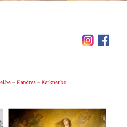
el.be
–
Flandres
–
Kerknet.be