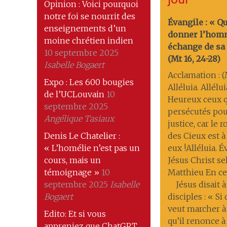
Opinion : Voici pourquoi
notre foi se nourrit des
Évangile : « Q
enseignements d’un
donner l’hom
moine chrétien indien
échange de sa 
10 septembre 2025
(Mt 16, 24-28)
Isabelle Bogaert
Acclamation : (M
Expo : Les 600 bougies
Alléluia. Allélui
de l’UCLouvain
10
Heureux ceux q
septembre 2025
persécutés pou
Angélique Tasiaux
justice, car le
Denis Le Chatelier :
des Cieux est à
« L’homélie n’est pas un
eux !Alléluia. 
cours, mais un
Jésus Christ se
témoignage »
10
Matthieu En ce
septembre 2025
Isabelle
Jésus disait à
Bogaert
disciples : « Si
veut marcher à
Edito: Et si vous
qu’il renonce à 
appreniez que ChatGPT