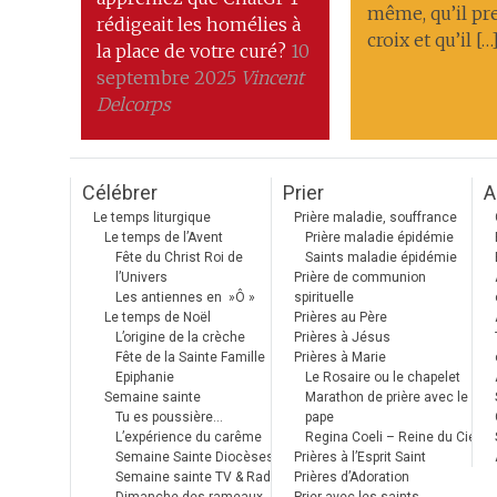
même, qu’il pr
rédigeait les homélies à
croix et qu’il […
la place de votre curé?
10
septembre 2025
Vincent
Delcorps
Célébrer
Prier
A
Le temps liturgique
Prière maladie, souffrance
Le temps de l’Avent
Prière maladie épidémie
Fête du Christ Roi de
Saints maladie épidémie
l’Univers
Prière de communion
Les antiennes en »Ô »
spirituelle
Le temps de Noël
Prières au Père
L’origine de la crèche
Prières à Jésus
Fête de la Sainte Famille
Prières à Marie
Epiphanie
Le Rosaire ou le chapelet
Semaine sainte
Marathon de prière avec le
Tu es poussière…
pape
L’expérience du carême
Regina Coeli – Reine du Ciel
Semaine Sainte Diocèses
Prières à l’Esprit Saint
Semaine sainte TV & Radio
Prières d’Adoration