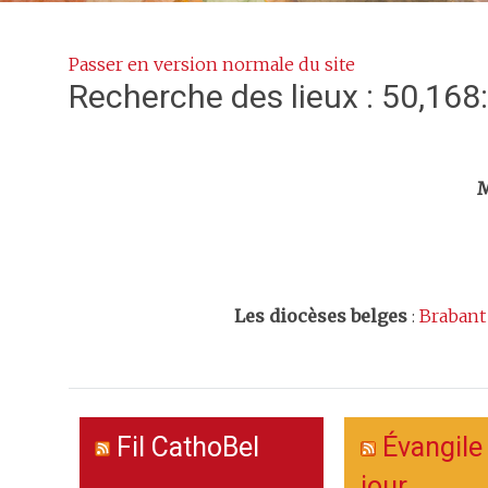
Passer en version normale du site
Recherche des lieux : 50,168
Trouv
M
Les
diocèses belges
:
Brabant
Fil CathoBel
Évangile
jour