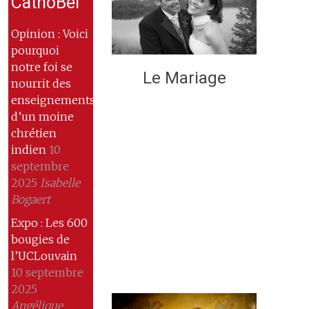
CathoBel
Opinion : Voici
pourquoi
notre foi se
Le Mariage
nourrit des
enseignements
d’un moine
chrétien
indien
10
septembre
2025
Isabelle
Bogaert
Expo : Les 600
bougies de
l’UCLouvain
10 septembre
2025
Angélique