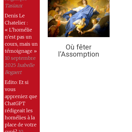
Tasiaux
Denis Le
Chatelier :
« L’homélie
n’est pas un
cours, mais un
Où fêter
témoignage »
l’Assomption
10 septembre
2025
Isabelle
Bogaert
Edito: Et si
vous
appreniez que
ChatGPT
rédigeait les
homélies à la
place de votre
curé?
10