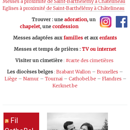
Messes à proximité
 de Saint-Barthélémy à Châtelineau
Eglises à proximité
 de Saint-Barthélémy à Châtelineau
Trouver : une
adoration
, un
chapelet
, une
confession
Messes adaptées aux
familles
et aux
enfants
Messes et temps de prières
:
TV ou internet
Visiter un cimetière
:
#carte des cimetières
Les
diocèses belges
:
Brabant Wallon
–
Bruxelles
–
Liège
–
Namur
–
Tournai
–
Cathobel.be
–
Flandres
–
Kerknet.be
Fil