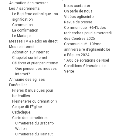
Animation des messes
Nous contacter
Les 7 sacrements
On parle de nous
Le Baptême catholique : sa
Vidéos egliseinfo
signification
Revue de presse
Communion
Communiqué : +64% des
La confirmation
recherches pour le mercredi
Le Mariage
des Cendres 2025
Messes TV & Radio en direct
Communiqué : 10ème
Messe internet
anniversaire d’egliseinfo.be
Adoration sur internet
à Pâques 2024
Chapelet sur internet
1.600 célébrations de Noël
Célébrer et prier par internet
Conditions Générales de
Que penser des messes
Vente
internet?
Annuaire des églises
Funérailles
Prières & musiques pour
funérailles
Pleine terre ou crémation ?
Ce que dit l’Église
Catholique.
Carte des cimetières
Cimetières du Brabant-
Wallon
Cimetières du Hainaut