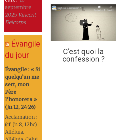
septembre
2025
Vincent
Delcorps
Évangile
C’est quoi la
du jour
confession ?
Évangile : « Si
quelqu’un me
sert, mon
Père
l’honorera »
(Jn 12, 24-26)
Acclamation :
(cf. Jn 8, 12bc)
Alléluia.
Alléluia. Celui