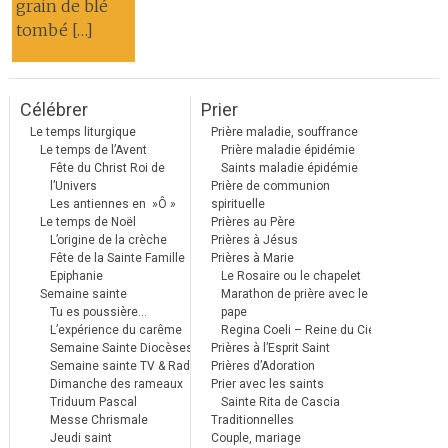
grain de blé
tombé […]
Célébrer
Prier
Le temps liturgique
Prière maladie, souffrance
Le temps de l’Avent
Prière maladie épidémie
Fête du Christ Roi de
Saints maladie épidémie
l’Univers
Prière de communion
Les antiennes en »Ô »
spirituelle
Le temps de Noël
Prières au Père
L’origine de la crèche
Prières à Jésus
Fête de la Sainte Famille
Prières à Marie
Epiphanie
Le Rosaire ou le chapelet
Semaine sainte
Marathon de prière avec le
Tu es poussière…
pape
L’expérience du carême
Regina Coeli – Reine du Ciel
Semaine Sainte Diocèses
Prières à l’Esprit Saint
Semaine sainte TV & Radio
Prières d’Adoration
Dimanche des rameaux
Prier avec les saints
Triduum Pascal
Sainte Rita de Cascia
Messe Chrismale
Traditionnelles
Jeudi saint
Couple, mariage