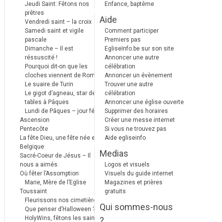
Jeudi Saint: Fêtons nos
Enfance, baptême
prêtres
Aide
Vendredi saint – la croix
Samedi saint et vigile
Comment participer
pascale
Premiers pas
Dimanche – Il est
EgliseInfo.be sur son site
réssuscité !
Annoncer une autre
Pourquoi dit-on que les
célébration
cloches viennent de Rome ?
Annoncer un évènement
Le suaire de Turin
Trouver une autre
Le gigot d’agneau, star des
célébration
tables à Pâques
Annoncer une église ouverte
Lundi de Pâques – jour férié
Supprimer des horaires
Ascension
Créer une messe internet
Pentecôte
Si vous ne trouvez pas
La fête Dieu, une fête née en
Aide egliseinfo
Belgique
Medias
Sacré-Coeur de Jésus – Il
nous a aimés.
Logos et visuels
Où fêter l’Assomption
Visuels du guide internet
Marie, Mère de l’Eglise
Magazines et prières
Toussaint
gratuits
Fleurissons nos cimetières
Qui sommes-nous
Que penser d’Halloween ?
HolyWins, fêtons les saints !
?