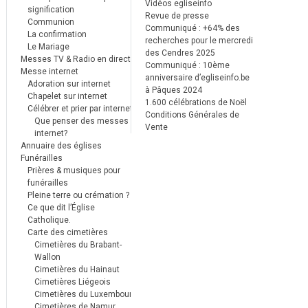
Vidéos egliseinfo
signification
Revue de presse
Communion
Communiqué : +64% des
La confirmation
recherches pour le mercredi
Le Mariage
des Cendres 2025
Messes TV & Radio en direct
Communiqué : 10ème
Messe internet
anniversaire d’egliseinfo.be
Adoration sur internet
à Pâques 2024
Chapelet sur internet
1.600 célébrations de Noël
Célébrer et prier par internet
Conditions Générales de
Que penser des messes
Vente
internet?
Annuaire des églises
Funérailles
Prières & musiques pour
funérailles
Pleine terre ou crémation ?
Ce que dit l’Église
Catholique.
Carte des cimetières
Cimetières du Brabant-
Wallon
Cimetières du Hainaut
Cimetières Liégeois
Cimetières du Luxembourg
Cimetières de Namur