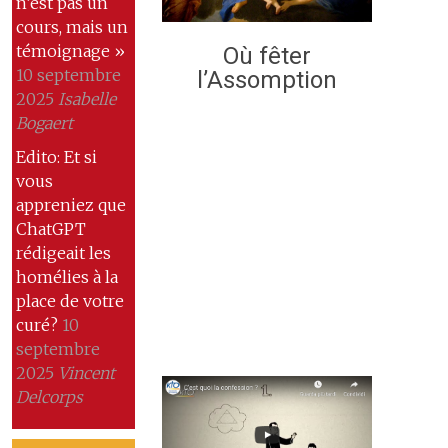
n’est pas un
cours, mais un
témoignage »
Où fêter
10 septembre
l’Assomption
2025
Isabelle
Bogaert
Edito: Et si
vous
appreniez que
ChatGPT
rédigeait les
homélies à la
place de votre
curé?
10
septembre
2025
Vincent
Delcorps