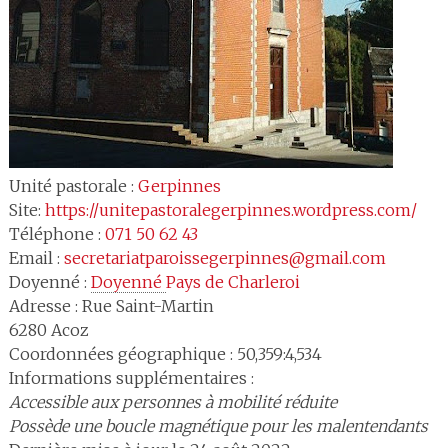
Unité pastorale :
Gerpinnes
Site:
https://unitepastoralegerpinnes.wordpress.com/
Téléphone :
071 50 62 43
Email :
secretariatparoissegerpinnes@gmail.com
Doyenné :
Doyenné 
Pays de Charleroi
Adresse :
Rue Saint-Martin
6280
Acoz
Coordonnées géographique : 50,359:4,534
Informations supplémentaires :
Accessible aux personnes à mobilité réduite
Possède une boucle magnétique pour les malentendants