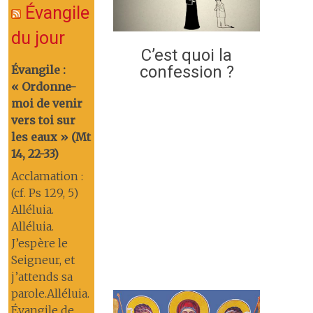
Évangile
du jour
C’est quoi la
confession ?
Évangile :
« Ordonne-
moi de venir
vers toi sur
les eaux » (Mt
14, 22-33)
Acclamation :
(cf. Ps 129, 5)
Alléluia.
Alléluia.
J’espère le
Seigneur, et
j’attends sa
parole.Alléluia.
Évangile de