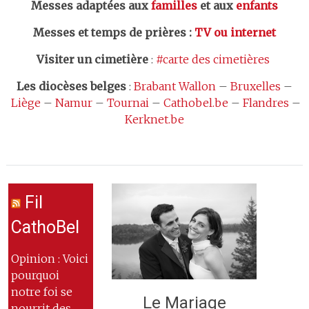
Messes adaptées aux
familles
et aux
enfants
Messes et temps de prières
:
TV ou internet
Visiter un cimetière
:
#carte des cimetières
Les
diocèses belges
:
Brabant Wallon
–
Bruxelles
–
Liège
–
Namur
–
Tournai
–
Cathobel.be
–
Flandres
–
Kerknet.be
Fil
CathoBel
Opinion : Voici
pourquoi
notre foi se
Le Mariage
nourrit des