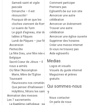
Samedi saint et vigile
Comment participer
pascale
Premiers pas
Dimanche – Il est
EgliseInfo.be sur son site
réssuscité !
Annoncer une autre
Pourquoi dit-on que les
célébration
cloches viennent de Rome ?
Annoncer un évènement
Le suaire de Turin
Trouver une autre
Le gigot d’agneau, star des
célébration
tables à Pâques
Annoncer une église ouverte
Lundi de Pâques – jour férié
Supprimer des horaires
Ascension
Créer une messe internet
Pentecôte
Si vous ne trouvez pas
La fête Dieu, une fête née en
Aide egliseinfo
Belgique
Medias
Sacré-Coeur de Jésus – Il
nous a aimés.
Logos et visuels
Où fêter l’Assomption
Visuels du guide internet
Marie, Mère de l’Eglise
Magazines et prières
Toussaint
gratuits
Fleurissons nos cimetières
Qui sommes-nous
Que penser d’Halloween ?
HolyWins, fêtons les saints !
?
Animation des messes
Nous contacter
Les 7 sacrements
On parle de nous
Le Baptême catholique : sa