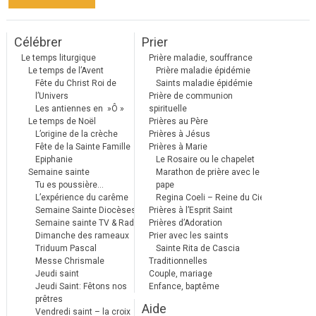
Célébrer
Prier
Le temps liturgique
Prière maladie, souffrance
Le temps de l’Avent
Prière maladie épidémie
Fête du Christ Roi de
Saints maladie épidémie
l’Univers
Prière de communion
Les antiennes en »Ô »
spirituelle
Le temps de Noël
Prières au Père
L’origine de la crèche
Prières à Jésus
Fête de la Sainte Famille
Prières à Marie
Epiphanie
Le Rosaire ou le chapelet
Semaine sainte
Marathon de prière avec le
Tu es poussière…
pape
L’expérience du carême
Regina Coeli – Reine du Ciel
Semaine Sainte Diocèses
Prières à l’Esprit Saint
Semaine sainte TV & Radio
Prières d’Adoration
Dimanche des rameaux
Prier avec les saints
Triduum Pascal
Sainte Rita de Cascia
Messe Chrismale
Traditionnelles
Jeudi saint
Couple, mariage
Jeudi Saint: Fêtons nos
Enfance, baptême
prêtres
Aide
Vendredi saint – la croix