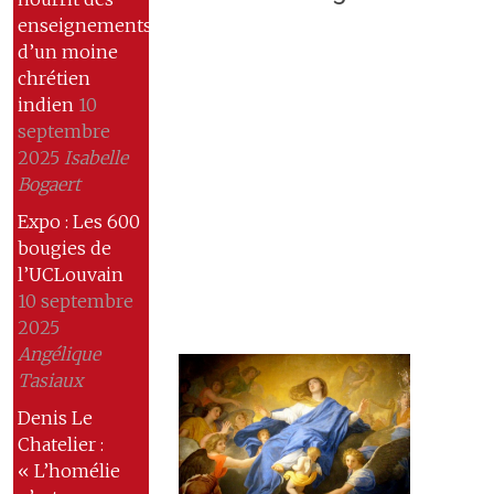
enseignements
d’un moine
chrétien
indien
10
septembre
2025
Isabelle
Bogaert
Expo : Les 600
bougies de
l’UCLouvain
10 septembre
2025
Angélique
Tasiaux
Denis Le
Chatelier :
« L’homélie