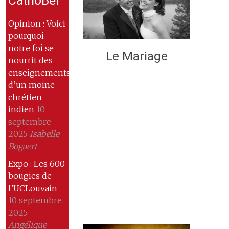
CathoBel
Opinion : Voici
pourquoi
notre foi se
Le Mariage
nourrit des
enseignements
d’un moine
chrétien
indien
10
septembre
2025
Isabelle
Bogaert
Expo : Les 600
bougies de
l’UCLouvain
10 septembre
2025
Angélique