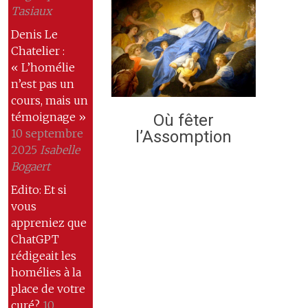
Tasiaux
Denis Le
Chatelier :
« L’homélie
n’est pas un
cours, mais un
témoignage »
Où fêter
10 septembre
l’Assomption
2025
Isabelle
Bogaert
Edito: Et si
vous
appreniez que
ChatGPT
rédigeait les
homélies à la
place de votre
curé?
10