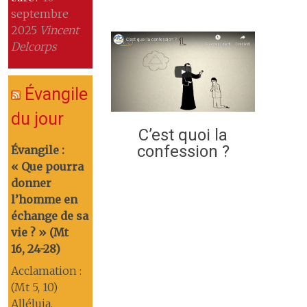
septembre
2025
Vincent
Delcorps
Évangile
du jour
C’est quoi la
confession ?
Évangile :
« Que pourra
donner
l’homme en
échange de sa
vie ? » (Mt
16, 24-28)
Acclamation :
(Mt 5, 10)
Alléluia.