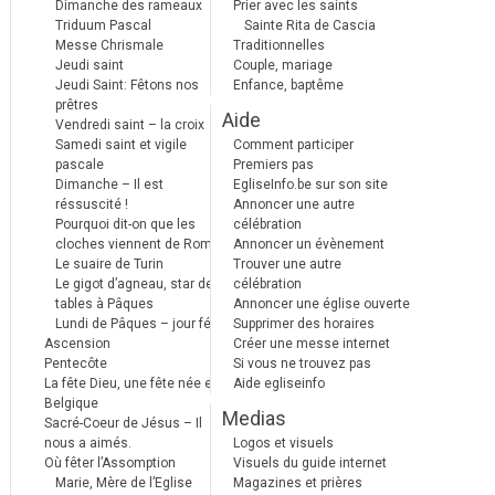
Dimanche des rameaux
Prier avec les saints
Triduum Pascal
Sainte Rita de Cascia
Messe Chrismale
Traditionnelles
Jeudi saint
Couple, mariage
Jeudi Saint: Fêtons nos
Enfance, baptême
prêtres
Aide
Vendredi saint – la croix
Samedi saint et vigile
Comment participer
pascale
Premiers pas
Dimanche – Il est
EgliseInfo.be sur son site
réssuscité !
Annoncer une autre
Pourquoi dit-on que les
célébration
cloches viennent de Rome ?
Annoncer un évènement
Le suaire de Turin
Trouver une autre
Le gigot d’agneau, star des
célébration
tables à Pâques
Annoncer une église ouverte
Lundi de Pâques – jour férié
Supprimer des horaires
Ascension
Créer une messe internet
Pentecôte
Si vous ne trouvez pas
La fête Dieu, une fête née en
Aide egliseinfo
Belgique
Medias
Sacré-Coeur de Jésus – Il
nous a aimés.
Logos et visuels
Où fêter l’Assomption
Visuels du guide internet
Marie, Mère de l’Eglise
Magazines et prières