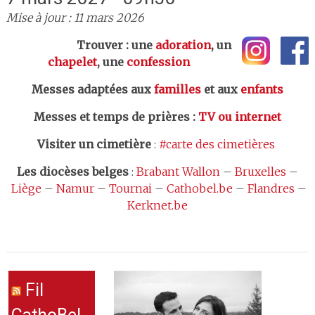
Mise à jour : 11 mars 2026
Trouver : une
adoration
, un
chapelet
, une
confession
Messes adaptées aux
familles
et aux
enfants
Messes et temps de prières
:
TV ou internet
Visiter un cimetière
:
#carte des cimetières
Les
diocèses belges
:
Brabant Wallon
–
Bruxelles
–
Liège
–
Namur
–
Tournai
–
Cathobel.be
–
Flandres
–
Kerknet.be
Fil