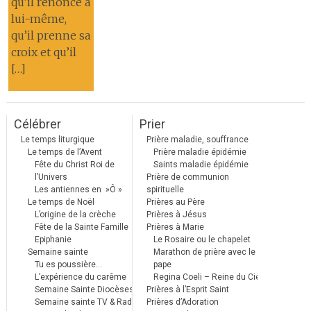
qu’il renonce à
lui-même,
qu’il prenne sa
croix et qu’il
[…]
Célébrer
Prier
Le temps liturgique
Prière maladie, souffrance
Le temps de l’Avent
Prière maladie épidémie
Fête du Christ Roi de
Saints maladie épidémie
l’Univers
Prière de communion
Les antiennes en »Ô »
spirituelle
Le temps de Noël
Prières au Père
L’origine de la crèche
Prières à Jésus
Fête de la Sainte Famille
Prières à Marie
Epiphanie
Le Rosaire ou le chapelet
Semaine sainte
Marathon de prière avec le
Tu es poussière…
pape
L’expérience du carême
Regina Coeli – Reine du Ciel
Semaine Sainte Diocèses
Prières à l’Esprit Saint
Semaine sainte TV & Radio
Prières d’Adoration