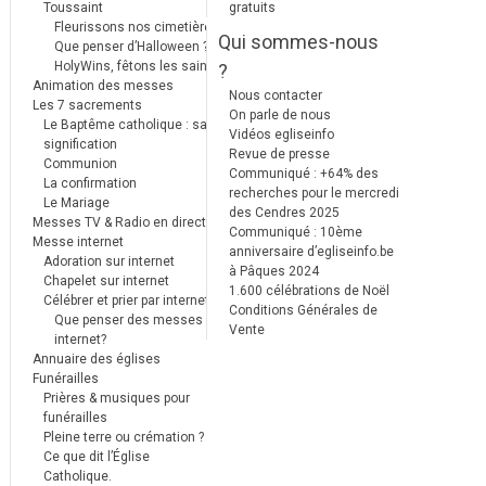
Toussaint
gratuits
Fleurissons nos cimetières
Qui sommes-nous
Que penser d’Halloween ?
HolyWins, fêtons les saints !
?
Animation des messes
Nous contacter
Les 7 sacrements
On parle de nous
Le Baptême catholique : sa
Vidéos egliseinfo
signification
Revue de presse
Communion
Communiqué : +64% des
La confirmation
recherches pour le mercredi
Le Mariage
des Cendres 2025
Messes TV & Radio en direct
Communiqué : 10ème
Messe internet
anniversaire d’egliseinfo.be
Adoration sur internet
à Pâques 2024
Chapelet sur internet
1.600 célébrations de Noël
Célébrer et prier par internet
Conditions Générales de
Que penser des messes
Vente
internet?
Annuaire des églises
Funérailles
Prières & musiques pour
funérailles
Pleine terre ou crémation ?
Ce que dit l’Église
Catholique.