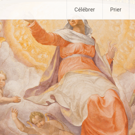
Aller
Célébrer
Prier
au
contenu
principal