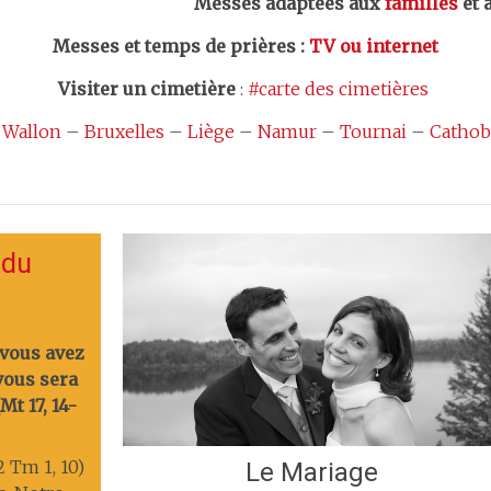
Messes adaptées aux
familles
et 
Messes et temps de prières
:
TV ou internet
Visiter un cimetière
:
#carte des cimetières
 Wallon
–
Bruxelles
–
Liège
–
Namur
–
Tournai
–
Cathob
 du
 vous avez
 vous sera
t 17, 14-
2 Tm 1, 10)
Le Mariage