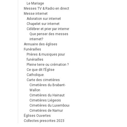
Le Mariage
Messes TV & Radio en direct
Messe internet
Adoration sur internet
Chapelet sur internet
Célébrer et prier par internet
Que penser des messes
internet?
Annuaire des églises
Funérailles
Prières & musiques pour
funérailles
Pleine terre ou crémation ?
Ce que dit l’Église
Catholique.
Carte des cimetières
Cimetières du Brabant-
Wallon
Cimetières du Hainaut
Cimetières Liégeois
Cimetières du Luxembourg
Cimetières de Namur
Églises Ouvertes
Collectes prescrites 2023