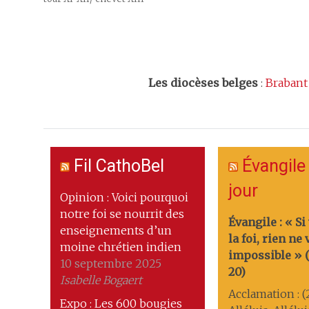
Les
diocèses belges
:
Brabant
Fil CathoBel
Évangile
jour
Opinion : Voici pourquoi
notre foi se nourrit des
Évangile : « Si
enseignements d’un
la foi, rien ne
moine chrétien indien
impossible » (M
10 septembre 2025
20)
Isabelle Bogaert
Acclamation : (
Expo : Les 600 bougies