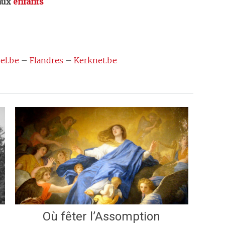
aux
enfants
el.be
–
Flandres
–
Kerknet.be
Où fêter l’Assomption