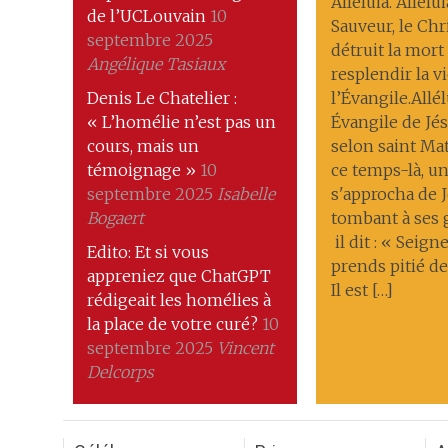
Alléluia. Allélu
de l’UCLouvain
10
Sauveur, le Chri
septembre 2025
détruit la mort ; 
Angélique Tasiaux
resplendir la v
Denis Le Chatelier :
l’Évangile.Allél
« L’homélie n’est pas un
Évangile de Jés
cours, mais un
selon saint Ma
témoignage »
10
ce temps-là, 
septembre 2025
Isabelle
s'approcha de J
Bogaert
tombant à ses
il dit : « Seigne
Edito: Et si vous
prends pitié de
appreniez que ChatGPT
Il est […]
rédigeait les homélies à
la place de votre curé?
10
septembre 2025
Vincent
Delcorps