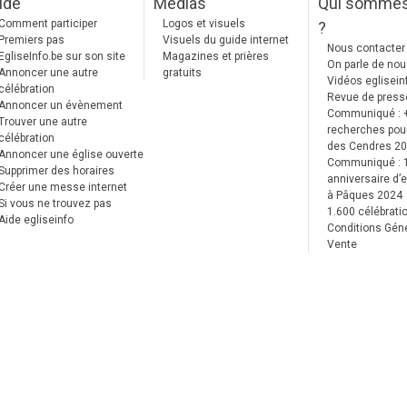
ide
Medias
Qui somme
Comment participer
Logos et visuels
?
Premiers pas
Visuels du guide internet
Nous contacter
EgliseInfo.be sur son site
Magazines et prières
On parle de no
Annoncer une autre
gratuits
Vidéos eglisein
célébration
Revue de press
Annoncer un évènement
Communiqué : 
Trouver une autre
recherches pour
célébration
des Cendres 2
Annoncer une église ouverte
Communiqué :
Supprimer des horaires
anniversaire d’e
Créer une messe internet
à Pâques 2024
Si vous ne trouvez pas
1.600 célébrati
Aide egliseinfo
Conditions Gén
Vente