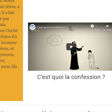
ia. Notre
st Jésus, a
il a fait
ie par
uia.
us Christ
tthieu En
un homme
ésus, et
 genoux,
ur,
 mon fils.
C’est quoi la confession ?