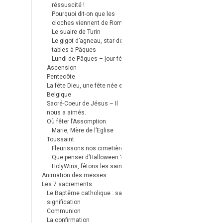
réssuscité !
Pourquoi dit-on que les
cloches viennent de Rome ?
Le suaire de Turin
Le gigot d’agneau, star des
tables à Pâques
Lundi de Pâques – jour férié
Ascension
Pentecôte
La fête Dieu, une fête née en
Belgique
Sacré-Coeur de Jésus – Il
nous a aimés.
Où fêter l’Assomption
Marie, Mère de l’Eglise
Toussaint
Fleurissons nos cimetières
Que penser d’Halloween ?
HolyWins, fêtons les saints !
Animation des messes
Les 7 sacrements
Le Baptême catholique : sa
signification
Communion
La confirmation