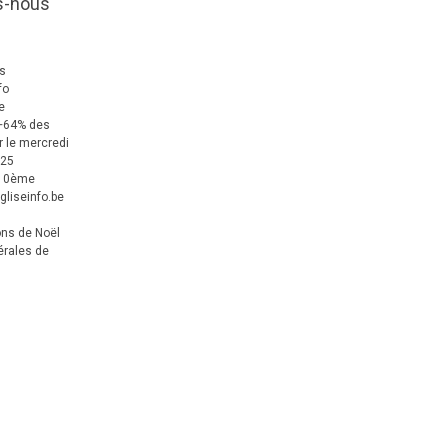
s-nous
us
fo
e
+64% des
 le mercredi
025
 10ème
gliseinfo.be
ons de Noël
érales de