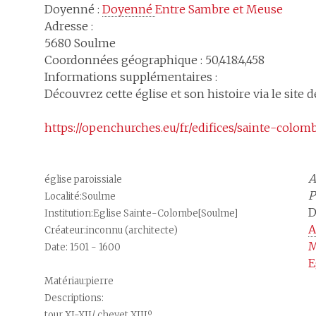
Doyenné :
Doyenné 
Entre Sambre et Meuse
Adresse :
5680
Soulme
Coordonnées géographique : 50,418:4,458
Informations supplémentaires :
Découvrez cette église et son histoire via le site 
https://openchurches.eu/fr/edifices/sainte-colo
A
église paroissiale
P
Localité:Soulme
D
Institution:Eglise Sainte-Colombe[Soulme]
A
Créateur:inconnu (architecte)
M
Date: 1501 - 1600
E
Matériau:pierre
Descriptions:
tour XI-XII/ chevet XIIIº