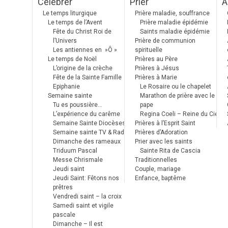
Célébrer
Prier
A
Le temps liturgique
Prière maladie, souffrance
Le temps de l’Avent
Prière maladie épidémie
Fête du Christ Roi de
Saints maladie épidémie
l’Univers
Prière de communion
Les antiennes en »Ô »
spirituelle
Le temps de Noël
Prières au Père
L’origine de la crèche
Prières à Jésus
Fête de la Sainte Famille
Prières à Marie
Epiphanie
Le Rosaire ou le chapelet
Semaine sainte
Marathon de prière avec le
Tu es poussière…
pape
L’expérience du carême
Regina Coeli – Reine du Ciel
Semaine Sainte Diocèses
Prières à l’Esprit Saint
Semaine sainte TV & Radio
Prières d’Adoration
Dimanche des rameaux
Prier avec les saints
Triduum Pascal
Sainte Rita de Cascia
Messe Chrismale
Traditionnelles
Jeudi saint
Couple, mariage
Jeudi Saint: Fêtons nos
Enfance, baptême
prêtres
Vendredi saint – la croix
Samedi saint et vigile
pascale
Dimanche – Il est