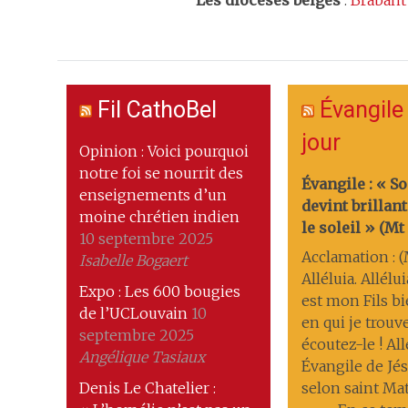
Les
diocèses belges
:
Brabant
Fil CathoBel
Évangile
jour
Opinion : Voici pourquoi
notre foi se nourrit des
Évangile : « S
enseignements d’un
devint brilla
moine chrétien indien
le soleil » (Mt 1
10 septembre 2025
Acclamation : (M
Isabelle Bogaert
Alléluia. Allélui
Expo : Les 600 bougies
est mon Fils b
de l’UCLouvain
10
en qui je trouve
septembre 2025
écoutez-le ! All
Angélique Tasiaux
Évangile de Jés
Denis Le Chatelier :
selon saint Ma