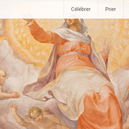
Aller
Célébrer
Prier
au
contenu
principal