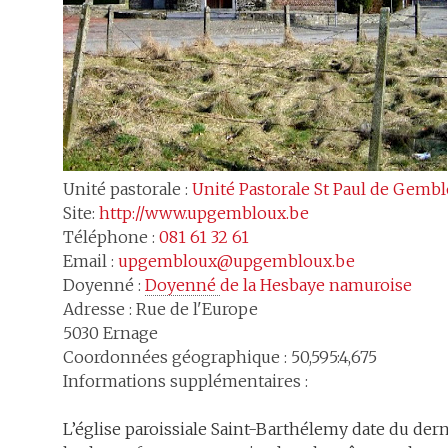
Unité pastorale :
Unité Pastorale St Paul de Gemb
Site:
http://www.upgembloux.be
Téléphone :
081 61 32 61
Email :
upgembloux@upgembloux.be
Doyenné :
Doyenné 
de la Hesbaye namuroise
Adresse :
Rue de l'Europe
5030
Ernage
Coordonnées géographique : 50,595:4,675
Informations supplémentaires :
L’église paroissiale Saint-Barthélemy date du derni