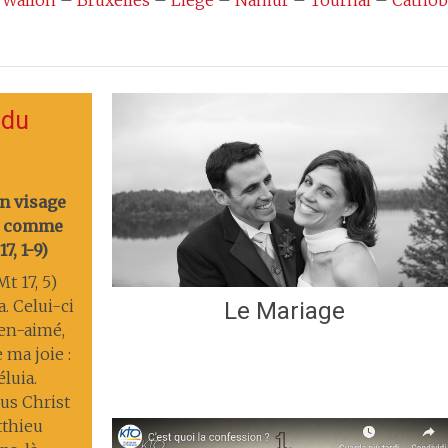
 Wallon
–
Bruxelles
–
Liège
–
Namur
–
Tournai
–
Cathob
 du
on visage
nt comme
7, 1-9)
t 17, 5)
a. Celui-ci
Le Mariage
ien-aimé,
 ma joie :
éluia.
us Christ
tthieu