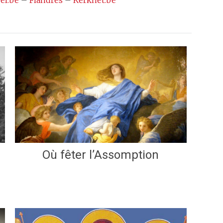
el.be
–
Flandres
–
Kerknet.be
Où fêter l’Assomption