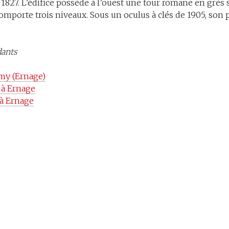
1827. L’édifice possède à l’ouest une tour romane en grès s
le comporte trois niveaux. Sous un oculus à clés de 1905, so
dants
emy (Ernage)
 à Ernage
 à Ernage