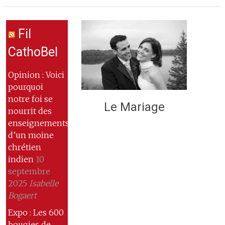
Fil
CathoBel
Opinion : Voici
pourquoi
notre foi se
Le Mariage
nourrit des
enseignements
d’un moine
chrétien
indien
10
septembre
2025
Isabelle
Bogaert
Expo : Les 600
bougies de