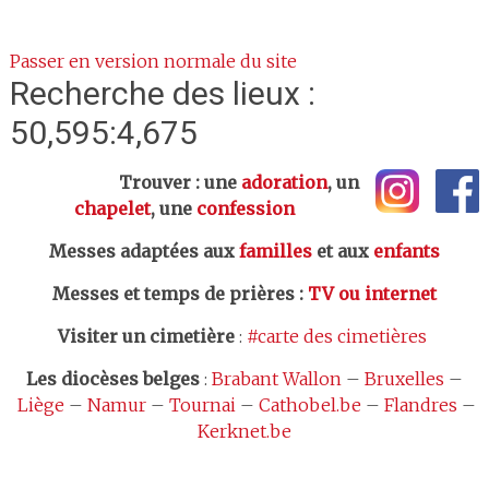
Passer en version normale du site
Recherche des lieux :
50,595:4,675
Trouver : une
adoration
, un
chapelet
, une
confession
Messes adaptées aux
familles
et aux
enfants
Messes et temps de prières
:
TV ou internet
Visiter un cimetière
:
#carte des cimetières
Les
diocèses belges
:
Brabant Wallon
–
Bruxelles
–
Liège
–
Namur
–
Tournai
–
Cathobel.be
–
Flandres
–
Kerknet.be