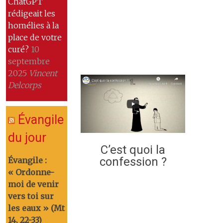
ChatGPT
rédigeait les
homélies à la
place de votre
curé?
10
septembre
2025
Vincent
Delcorps
Évangile
du jour
C’est quoi la
confession ?
Évangile :
« Ordonne-
moi de venir
vers toi sur
les eaux » (Mt
14, 22-33)