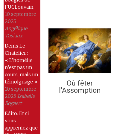
l’UCLouvain
10 septembre
2025
Angélique
Tasiaux
Denis Le
Chatelier :
« L’homélie
n’est pas un
cours, mais un
témoignage »
Où fêter
10 septembre
l’Assomption
2025
Isabelle
Bogaert
Edito: Et si
vous
appreniez que