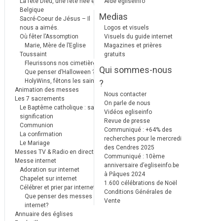
La fête Dieu, une fête née en
Aide egliseinfo
Belgique
Medias
Sacré-Coeur de Jésus – Il
nous a aimés.
Logos et visuels
Où fêter l’Assomption
Visuels du guide internet
Marie, Mère de l’Eglise
Magazines et prières
Toussaint
gratuits
Fleurissons nos cimetières
Qui sommes-nous
Que penser d’Halloween ?
HolyWins, fêtons les saints !
?
Animation des messes
Nous contacter
Les 7 sacrements
On parle de nous
Le Baptême catholique : sa
Vidéos egliseinfo
signification
Revue de presse
Communion
Communiqué : +64% des
La confirmation
recherches pour le mercredi
Le Mariage
des Cendres 2025
Messes TV & Radio en direct
Communiqué : 10ème
Messe internet
anniversaire d’egliseinfo.be
Adoration sur internet
à Pâques 2024
Chapelet sur internet
1.600 célébrations de Noël
Célébrer et prier par internet
Conditions Générales de
Que penser des messes
Vente
internet?
Annuaire des églises