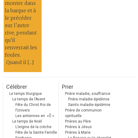
monter dans
la barque et à
le précéder
sur l’autre
rive, pendant
qu’il
renverrait les
foules.
Quand il […]
Célébrer
Prier
Le temps liturgique
Prière maladie, souffrance
Le temps de l’Avent
Prière maladie épidémie
Fête du Christ Roi de
Saints maladie épidémie
l’Univers
Prière de communion
Les antiennes en »Ô »
spirituelle
Le temps de Noël
Prières au Père
L’origine de la crèche
Prières à Jésus
Fête de la Sainte Famille
Prières à Marie