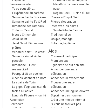
Epiphanie
Le Rosaire ou le chapelet
Semaine sainte
Marathon de prière avec le
Tu es poussière…
pape
L’expérience du carême
Regina Coeli – Reine du Ciel
Semaine Sainte Diocèses
Prières à l’Esprit Saint
Semaine sainte TV & Radio
Prières d’Adoration
Dimanche des rameaux
Prier avec les saints
Triduum Pascal
Sainte Rita de Cascia
Messe Chrismale
Traditionnelles
Jeudi saint
Couple, mariage
Jeudi Saint: Fêtons nos
Enfance, baptême
prêtres
Aide
Vendredi saint – la croix
Samedi saint et vigile
Comment participer
pascale
Premiers pas
Dimanche – Il est
EgliseInfo.be sur son site
réssuscité !
Annoncer une autre
Pourquoi dit-on que les
célébration
cloches viennent de Rome ?
Annoncer un évènement
Le suaire de Turin
Trouver une autre
Le gigot d’agneau, star des
célébration
tables à Pâques
Annoncer une église ouverte
Lundi de Pâques – jour férié
Supprimer des horaires
Ascension
Créer une messe internet
Pentecôte
Si vous ne trouvez pas